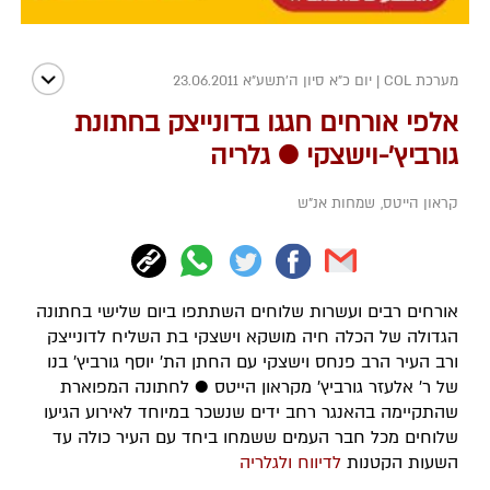
מערכת COL
|
יום כ"א סיון ה׳תשע״א 23.06.2011
אלפי אורחים חגגו בדונייצק בחתונת
גורביץ'-וישצקי ● גלריה
קראון הייטס
,
שמחות אנ"ש
אורחים רבים ועשרות שלוחים השתתפו ביום שלישי בחתונה
הגדולה של הכלה חיה מושקא וישצקי בת השליח לדונייצק
ורב העיר הרב פנחס וישצקי עם החתן הת' יוסף גורביץ' בנו
של ר' אלעזר גורביץ' מקראון הייטס ● לחתונה המפוארת
שהתקיימה בהאנגר רחב ידים שנשכר במיוחד לאירוע הגיעו
שלוחים מכל חבר העמים ששמחו ביחד עם העיר כולה עד
השעות הקטנות
לדיווח ולגלריה