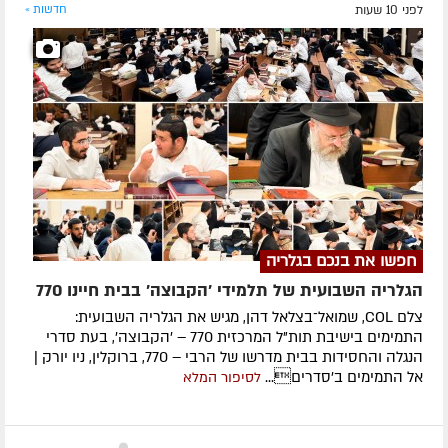
לפני 10 שעות
חדשות »
חפשו את בנכם בגלריה
הגלריה השבועית של תלמידי 'הקבוצה' בבית חיינו 770
צלם COL, שמואל־בצלאל דהן, מגיש את הגלריה השבועית:
התמימים בישיבת תות"ל המרכזית 770 – 'הקבוצה', בעת סדרי
הנגלה והחסידות בבית מדרשו של הרבי – 770, ברוקלין, ניו יורק |
אל התמימים ב'סדרים...
לסיפור המלא