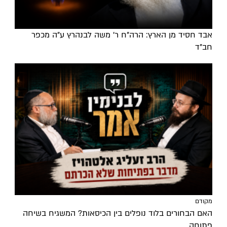
אבד חסיד מן הארץ: הרה"ח ר' משה לבנהרץ ע"ה מכפר
חב"ד
מקודם
האם הבחורים בלוד נופלים בין הכיסאות? המשגיח בשיחה
פתוחה