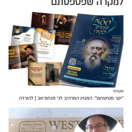
למקרה שפספסתם
מקודם
''יקר מטיטניום'': המגזין המרהיב לכ’ מנחם־אב | להורדה