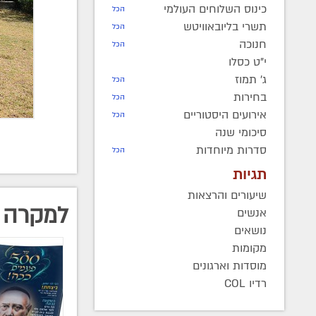
כינוס השלוחים העולמי
הכל
תשרי בליובאוויטש
הכל
חנוכה
הכל
י"ט כסלו
ג' תמוז
הכל
בחירות
הכל
אירועים היסטוריים
הכל
סיכומי שנה
סדרות מיוחדות
הכל
תגיות
שיעורים והרצאות
למקרה 
אנשים
נושאים
מקומות
מוסדות וארגונים
רדיו COL