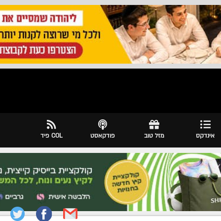
אינדקס
מזל טוב
פודקאסט
COL פיד