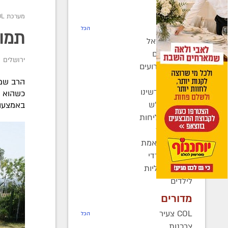
חדשות
מערכת COL
רדיו COL
הכל
תמונ
חב"ד בישראל
חב"ד בעולם
ירושלים
כינוסים ואירועים
קהילות
הרב שמו
בחצרות קדשינו
כשהוא מ
שמחות אנ"ש
באמצעו
יוצאים לשליחות
נשות חב"ד
ברוך דיין האמת
בעולם החרדי
חדשות כלליות
לילדים
מדורים
COL צעיר
הכל
צרכנות