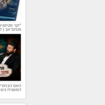
''יקר מטיטניו
מקודם
מנחם־אב | ל
האם הבחורים
המשגיח בשי