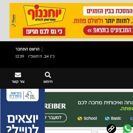
הרשם
התחבר
כ"ג אב, ה׳תשפ״ו
12:29
חיפוש
צור קשר