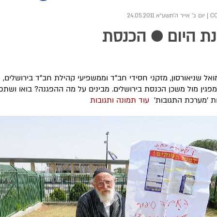
|
יום כ' אייר ה׳תשע״א 24.05.2011
ת היום ● הכנסת
אל שניאורסון, מזקני חסידי חב"ד וממשפיעי קהילת חב"ד בירושלים, 
פגין מול משכן הכנסת בירושלים. מבינים על מה ההפגנה? בואו ושתפו
ת 'מערכת התגובות'
עוד תמונה ותגובות