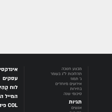
אינדקסי
מבצע חנוכה
תהלוכות ל"ג בעומר
עסקים
ג' תמוז
אירועים מיוחדים
לוח קְהִלָּ
בחירות
סיכומי שנה
המייל ה
תגיות
COL פיד
אנשים