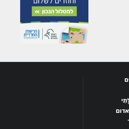
ם
תִי
אדום