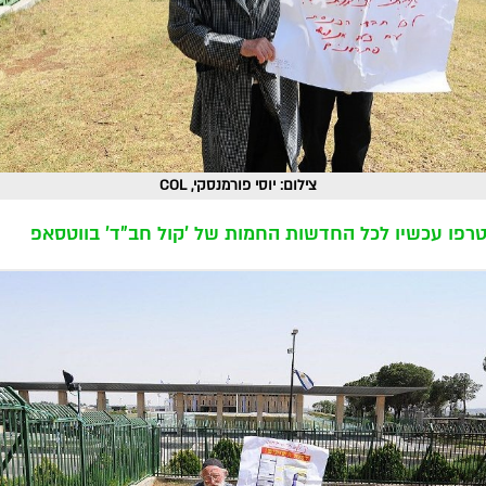
צילום: יוסי פורמנסקי, COL
רפו עכשיו לכל החדשות החמות של 'קול חב"ד' בווטסאפ