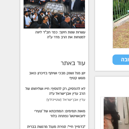
עשרות שנות חינוך: כפר חב"ד ליווה
למנוחות את הרב מדר ע"ה
עוד באתר
ינון מגל נשנק מבכי ושיתף בזיכרון כואב
מגוש קטיף
לא להפסיק, רק להוסיף: חייו ושליחותו של
הרב עדין אבן־ישראל ע״ה
עדין אבן־ישראל (שטיינזלץ)
מאות תמימים: המתיבתא של 'צעירי
ליובאוויטש' נפתחה בלוד
״בדמייך חיי״: סגירת מעגל מרגשת בברית