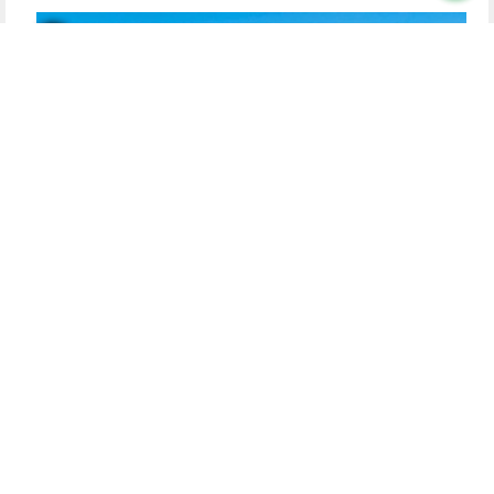
מטעינים מצברים להמשך השליחות
מגיע להם: השלוחים הצעירים זכו למחנה קיץ מיוחד
ובלתי-נשכח
המפגש השנתי המרגש של ילדי השלוחים: מאות ילדי משפחות
שלוחי הרבי מארה"ק ומהעולם השתתפו ב'קעמפ' צעירי השלוחים
המיוחד רק עבורם # לצד כלים להצלחה בתפקיד הייחודי במפעל
השליחות, חלק מרתק בתוכנית הלימודים הוק...
לסיפור המלא