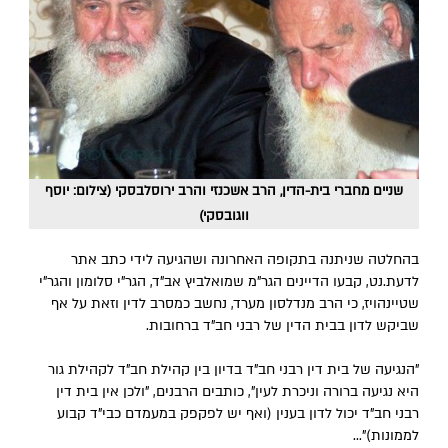
שניים מחברי בית-הדין, הרב אשכנזי והרב ירוסלבסקי (צילום: יוסף
ווגובסקי)
בהחלטה שניתנה בתקופה האחרונה ושהגיעה לידי כתב אתר
לדעת.נט, קבעו הדיינים הגר"מ שמואלביץ אב"ד, הגר"י סלומון והגר"י
שטיינהויז, כי הרב מנדלסון מערד, נחשב כמסרב לדין וזאת על אף
שביקש לדון בבית הדין של רבני חב"ד ברחובות.
"הנגיעה של בית דין רבני חב"ד בדיון בין קהילת חב"ד לקהילת גור
היא נגיעה ברורה וניכרת לעין", כותבים הרבנים, "ולכן אין בית דין
רבני חב"ד יכול לדון בענין (ואף יש לפקפק במעמדם כבי"ד קבוע
לממונות)"...