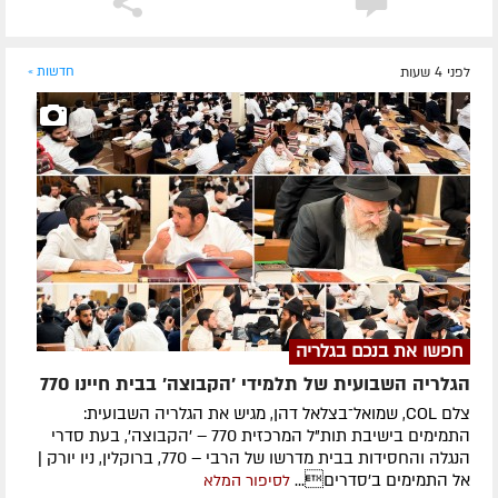
לפני 4 שעות
חדשות »
חפשו את בנכם בגלריה
הגלריה השבועית של תלמידי 'הקבוצה' בבית חיינו 770
צלם COL, שמואל־בצלאל דהן, מגיש את הגלריה השבועית:
התמימים בישיבת תות"ל המרכזית 770 – 'הקבוצה', בעת סדרי
הנגלה והחסידות בבית מדרשו של הרבי – 770, ברוקלין, ניו יורק |
אל התמימים ב'סדרים...
לסיפור המלא