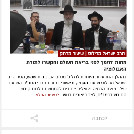
הרב ישראל מרילוס | שיעור מרתק
מהות 'הזמן' לפני בריאת העולם והקשרו לתורת
האבולוציה
במהלך התוועדות מיוחדת לרגל כ' מנחם-אב בבית שמש, מסר הרב
ישראל מרילוס שיעור מעמיק וראשוני בתורת הרבי מחב"ד. השיעור
שילב מצגת הדמיה ויזואלית ייחודית להמחשת הלכות קידוש
החודש ברמב"ם, לצד ביאורים בנוש...
לסיפור המלא
לכתבה