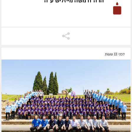
הרה"ח משה מייזליש ע״ה
לפני 13 שעות