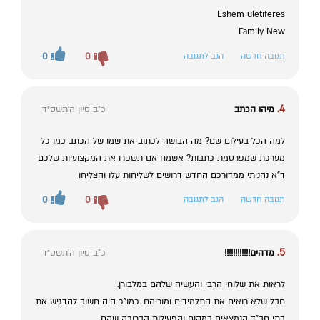
Lshem uletiferes
Family New
תגובה חדשה
הגב לתגובה
0
0
4.
מיהו הכתב
כ"ב סיון ה׳תשס״ד
למה הכל בעילום שם? מה הבושה לכתוב את שמו של הכתב כמו כל
מערכת שמפרסמת כתבות? אשמח אם תשפרו את המקצועיות שלכם
ד"א נהניתי ממדורכם החדש דרושים לשליחות עלו והצליחו
תגובה חדשה
הגב לתגובה
0
0
5.
מדהים!!!!!!!!!!!!
כ"ב סיון ה׳תשס״ד
לראות את שלוחי הרבי והעשיה שלהם במלבורן.
חבל שלא רואים את התלמידים ומוריהם .כמו"כ היה חשוב להדגיש את
בתי חב"ד הנמצאים במקום והפעילות הברוכה שהם