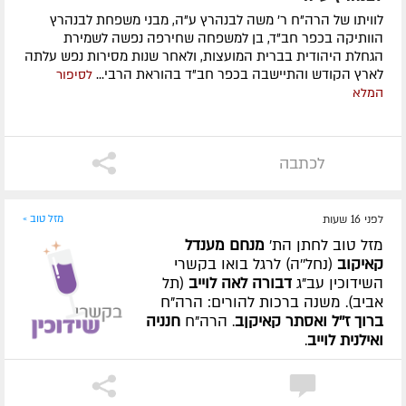
לוויתו של הרה"ח ר' משה לבנהרץ ע"ה, מבני משפחת לבנהרץ
הוותיקה בכפר חב"ד, בן למשפחה שחירפה נפשה לשמירת
הגחלת היהודית בברית המועצות, ולאחר שנות מסירות נפש עלתה
לארץ הקודש והתיישבה בכפר חב"ד בהוראת הרבי...
לסיפור
המלא
לכתבה
לפני 16 שעות
מזל טוב »
מזל טוב לחתן הת'
מנחם מענדל
קאיקוב
(נחל''ה) לרגל בואו בקשרי
השידוכין עב"ג
דבורה לאה לוייב
(תל
אביב). משנה ברכות להורים: הרה"ח
ברוך ז''ל ואסתר קאיקןב
. הרה"ח
חנניה
ואילנית לוייב
.