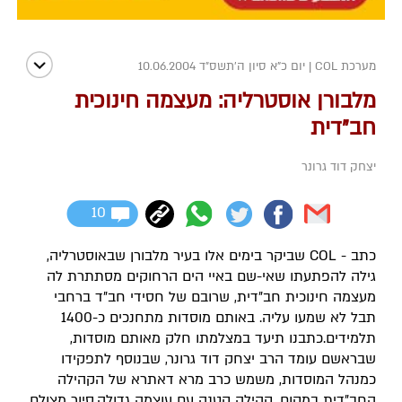
מערכת COL
|
יום כ"א סיון ה׳תשס״ד 10.06.2004
מלבורן אוסטרליה: מעצמה חינוכית
חב"דית
יצחק דוד גרונר
10
כתב - COL שביקר בימים אלו בעיר מלבורן שבאוסטרליה,
גילה להפתעתו שאי-שם באיי הים הרחוקים מסתתרת לה
מעצמה חינוכית חב"דית, שרובם של חסידי חב"ד ברחבי
תבל לא שמעו עליה. באותם מוסדות מתחנכים כ-1400
תלמידים.כתבנו תיעד במצלמתו חלק מאותם מוסדות,
שבראשם עומד הרב יצחק דוד גרונר, שבנוסף לתפקידו
כמנהל המוסדות, משמש כרב מרא דאתרא של הקהילה
החב"דית במקום. קהילה קטנה עם עוצמה גדולה.סיור מצולם