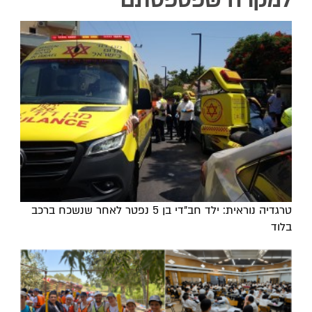
למקרה שפספסתם
טרגדיה נוראית: ילד חב"די בן 5 נפטר לאחר שנשכח ברכב
בלוד