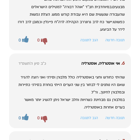
מבצעים.במיוחדבית חב"ד "אוהל דבורה" למטילים הישראלים
שהעבודה שנעשית שם היא עבודת קודש ממש. הצלת נפשות
כפשוטו.יישר כח לרב גרונררב הקהילה לרה"ח פייגלין וכמובן לרב דודו
לידר על הביצוע.
תגובה חדשה
הגב לתגובה
0
0
6.
אוי אוסטרליה, אוסטרליה
כ"ב סיון ה׳תשס״ד
שהיתי כחודש וחצי באוסטרליה כולל מלבורן וסידני ואני רוצה להגיד
שאם היו נותנים לי לבחור בין שני הערים הייתי בוחרת בסידני כתיירות
ובמלבורן לחינוך... וד"ל.
במלבורן גם מבחינת כשרויות וחלב ישראל ניתן להשיג יותר מאשר
בערים אחרות באוסטרליה.
תגובה חדשה
הגב לתגובה
0
0