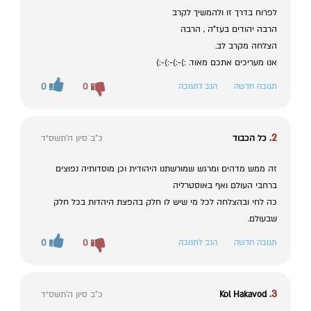
לפרוח בדרך זו ולהמשיך לקרב
הרבה יהודים בעז"ה , הרבה
הצלחה מקרב לב.
אנו מעריכים אתכם מאוד. :)-:)-:)-:)
תגובה חדשה
הגב לתגובה
0
0
2.
כל הכבוד
כ"ב סיון ה׳תשס״ד
זה ממש מדהים ומרגש שמורשתנו היהודית וכן מוסדותיה נפוצים
ברחבי העולם ואף באוסטרליה
כה לחי ובהצלחה לכל מי שיש לו חלק בהפצת היהדות בכל חלק
שבעולם.
תגובה חדשה
הגב לתגובה
0
0
3.
Kol Hakavod
כ"ב סיון ה׳תשס״ד