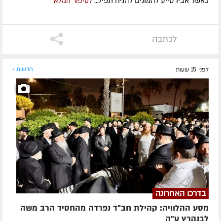
כאשר אביו סייע להמונים להניח תפיל...
לסיפור המלא
לכתבה
לפני 15 שעות
חדשות »
בדרכו האחרונה
מסע ההלוויה: קהילת חב"ד נפרדה מהחסיד הרב משה
לבנהרץ ע"ה