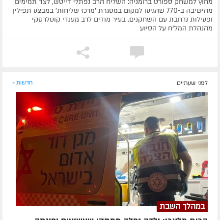
מחוץ למשחק ספורט ברומניה: השליח הרב נפתלי דייטש, לצד תמימים
מהישיבה ב-770 שהגיעו למקום במסגרת 'מרכז שליחות' במבצע תפילין
ופעילות נרחבת עם השחקנים. בעיר מודים לרב מענדי קוטלרסקי
מהנהלת המל"ח על הסיוע
לפני שעתיים
חדשות »
במהלך השבת