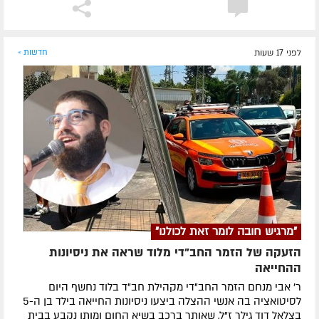
לפני 17 שעות
חדשות »
"מרגיש חובה לומר זאת לכולנו"
הזעקה של הזמר החב"די מלוד שראה את ניסיונות
ההחייאה
ר' אבי מנחם הזמר החב"די מקהילת חב"ד בלוד נחשף היום
לסיטואציה בה אנשי ההצלה ביצעו ניסיונות החייאה בילד בן ה-5
בצלאל דוד גילר ז"ל, שאותר ברכב בשיא החום ומותו נקבע בבית