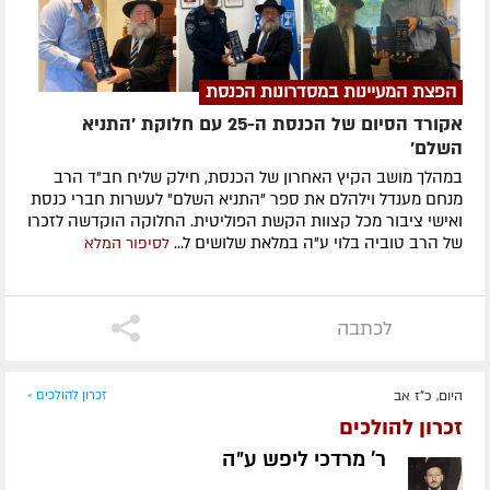
הפצת המעיינות במסדרונות הכנסת
אקורד הסיום של הכנסת ה-25 עם חלוקת 'התניא
השלם'
במהלך מושב הקיץ האחרון של הכנסת, חילק שליח חב"ד הרב
מנחם מענדל וילהלם את ספר "התניא השלם" לעשרות חברי כנסת
ואישי ציבור מכל קצוות הקשת הפוליטית. החלוקה הוקדשה לזכרו
של הרב טוביה בלוי ע"ה במלאת שלושים ל...
לסיפור המלא
לכתבה
היום, כ"ז אב
זכרון להולכים »
זכרון להולכים
ר' מרדכי ליפש ע״ה