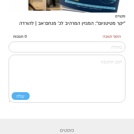
מקודם
''יקר מטיטניום'': המגזין המרהיב לכ’ מנחם־אב | להורדה
הוסף תגובה
0 תגובות
פוסטים