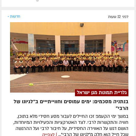
לפני 12 שעות
חדשות »
גלריית תמונות מגן ישראל
בנתניה מסכמים: ימים עמוסים וחווייתייים ב"לגיונו של
הרבי"
במשך ימי הקעמפ זכו החיילים לעבור מסע חסידי מלא בתוכן,
חוויה והתקשרות לרבי. לצד האטרקציות והפעילויות המיוחדות,
הושם דגש על האווירה החסידית, על חיבור לרבי ועל ההרגשה
שכל חייל הוא חלק מ"לגיונו של הרבי"...
| לצפייה