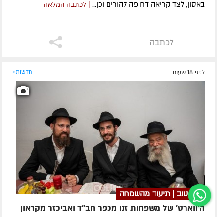
באסון, לצד קריאה דחופה להורים וכן...
| לכתבה המלאה
לכתבה
לפני 18 שעות
חדשות »
מזל טוב | תיעוד מהשמחה
ה'ווארט' של משפחות זנו מכפר חב"ד ואביכזר מקראון