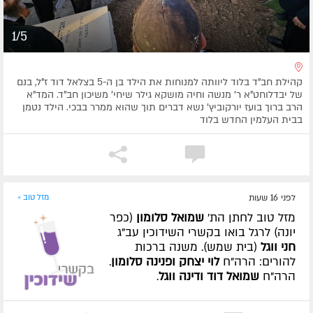
1/5
קהילת חב"ד בלוד ליוותה למנוחות את הילד בן ה-5 בצלאל דוד ז"ל, בנם
של יבדלוחט"א ר' מנשה וחיה מושקא גילר שיחי' משיכון חב"ד. המד"א
הרב ברוך בועז יורקוביץ' נשא דברים תוך שהוא ממרר בבכי. הילד נטמן
בבית העלמין החדש בלוד
לפני 16 שעות
מזל טוב »
מזל טוב לחתן הת'
שמואל סלומון
(כפר
יונה) לרגל בואו בקשרי השידוכין עב"ג
חני ווגל
(בית שמש). משנה ברכות
להורים: הרה"ח
לוי יצחק ופנינה סלומון
.
הרה"ח
שמואל דוד ודינה ווגל
.