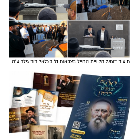
תיעוד דומע: הלוויית החייל בצבאות ה' בצלאל דוד גילר ע"ה