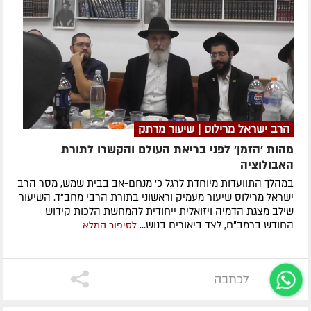
הרב ישראל מרילוס | שיעור מרתק
מהות 'הזמן' לפני בריאת העולם והקשרו לתורת
האבולוציה
במהלך התוועדות מיוחדת לרגל כ' מנחם-אב בבית שמש, מסר הרב
ישראל מרילוס שיעור מעמיק וראשוני בתורת הרבי מחב"ד. השיעור
שילב מצגת הדמיה ויזואלית ייחודית להמחשת הלכות קידוש
החודש ברמב"ם, לצד ביאורים בנוש...
לסיפור המלא
לכתבה