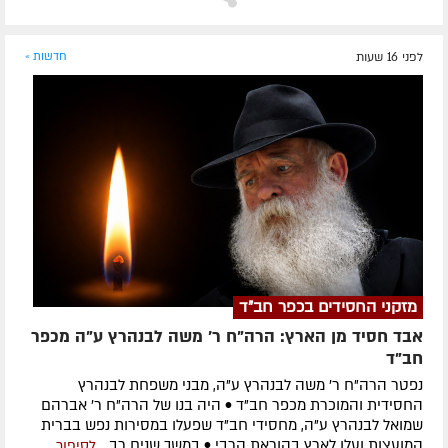
לפני 16 שעות
חדשות »
מזקני החסידים בכפר חב"ד
אבד חסיד מן הארץ: הרה"ח ר' משה לבנהרץ ע"ה מכפר
חב"ד
נפטר הרה"ח ר' משה לבנהרץ ע"ה, מבני משפחת לבנהרץ
החסידית והמוכרת מכפר חב"ד • היה בנו של הרה"ח ר' אברהם
שמואל לבנהרץ ע"ה, מחסידי חב"ד שפעלו במסירות נפש בברית
המועצות ועלו לארץ בהוראת הרבי • במשך שנים רב...
לסיפור