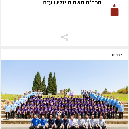
הרה"ח משה מייזליש ע״ה
לפני יום