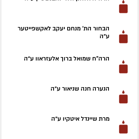
הבחור הת' מנחם יעקב לאקשפייטער
ע״ה
הרה"ח שמואל ברוך אלעזראוו ע״ה
הנערה חנה שניאור ע״ה
מרת שיינדל איטקיו ע״ה