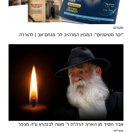
מקודם
''יקר מטיטניום'': המגזין המרהיב לכ’ מנחם־אב | להורדה
אבד חסיד מן הארץ: הרה"ח ר' משה לבנהרץ ע"ה מכפר
חב"ד