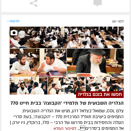
לפני יום
חדשות »
חפשו את בנכם בגלריה
הגלריה השבועית של תלמידי 'הקבוצה' בבית חיינו 770
צלם COL, שמואל־בצלאל דהן, מגיש את הגלריה השבועית:
התמימים בישיבת תות"ל המרכזית 770 – 'הקבוצה', בעת סדרי
הנגלה והחסידות בבית מדרשו של הרבי – 770, ברוקלין, ניו יורק |
אל התמימים ב'סדרים...
לסיפור המלא