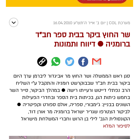
מערכת COL
|
יום ב' אייר ה׳תש״ע 16.04.2010
שר החוץ ביקר בבית ספר חב"ד
ברומניה ● דיווח ותמונות
סגן ראש הממשלה ושר החוץ מר אביגדור ליברמן ערך היום
ביקור בבית חב"ד שבבוקרשט רומניה והתקבל ע"י השליח
הרב נפתלי דייטש ורעייתו רישה ● במהלך הביקור, סייר השר
בחמש כיתות הגן, בכיתות בית הספר ובחדרי הפעילות
השונים בבניין: ג'ימבורי, ספריה, אולם ספורט וקפיטריה ●
לביקור הצטרפו שגריר ישראל ברומניה מר אורן דוד,
הקונסולית הגב' לילי בן הרוש וחברי המשלחת מישראל
לסיפור המלא