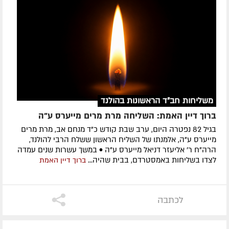
משליחות חב"ד הראשונות בהולנד
ברוך דיין האמת: השליחה מרת מרים מייערס ע"ה
בגיל 82 נפטרה היום, ערב שבת קודש כ"ד מנחם אב, מרת מרים
מייערס ע"ה, אלמנתו של השליח הראשון ששלח הרבי להולנד,
הרה"ח ר' אליעזר דניאל מייערס ע"ה • במשך עשרות שנים עמדה
לצדו בשליחות באמסטרדם, בבית שהיה...
ברוך דיין האמת
לכתבה