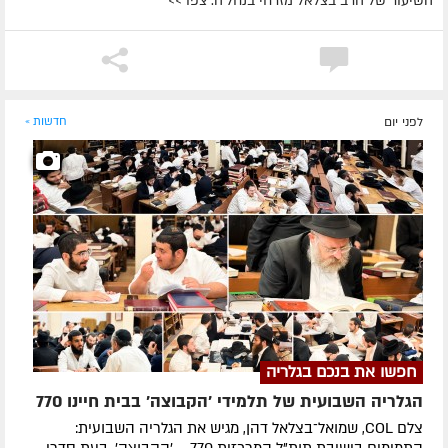
השיעור של הרב בצלאל מזרחי בנחל'ה. צפו >>
לפני יום
חדשות »
חפשו את בנכם בגלריה
הגלריה השבועית של תלמידי 'הקבוצה' בבית חיינו 770
צלם COL, שמואל־בצלאל דהן, מגיש את הגלריה השבועית: