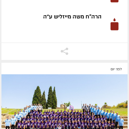
הרה"ח משה מייזליש ע״ה
לפני יום