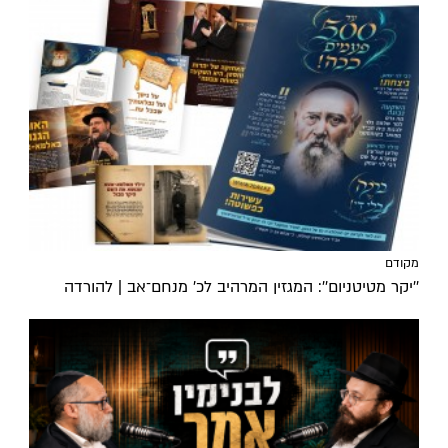
מקודם
''יקר מטיטניום'': המגזין המרהיב לכ’ מנחם־אב | להורדה