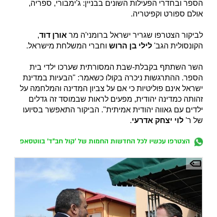
הספר ובחדרי הפעילות השונים בבניין: ג'ימבורי, ספריה,
אולם ספורט וקפיטריה.
לביקור הצטרפו שגריר ישראל ברומני'ה מר
אורן דוד
,
הקונסולית הגב'
לילי בן הרוש
וחברי המשלחת מישראל.
השר השתתף בקבלת-שבת המסורתית שערכו ילדי בית
הספר. ההתרגשות ניכרה בקולו כשאמר: "הבעיות במדינת
ישראל אינם פוליטיות כי אם על צביון המדינה והמלחמה על
זהותה כמדינה יהודית, מפעים לראות שבמוסד זה גדלים
ילדים עם גאווה יהודית אמיתית". הביקור התאפשר בסיועו
של ר'
לוי יצחק אדרעי
.
הצטרפו עכשיו לכל החדשות החמות של 'קול חב"ד' בווטסאפ