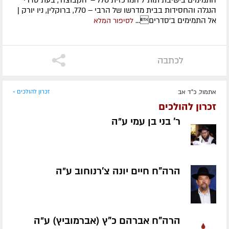
התמימים בישיבת תות"ל המרכזית 770 – 'הקבוצה', בעת סדרי
הנגלה והחסידות בבית מדרשו של הרבי – 770, ברוקלין, ניו יורק |
אל התמימים ב'סדרים...
לסיפור המלא
לכתבה
אתמול, כ"ד אב
זכרון להולכים »
זכרון להולכים
ר' בני בן עמי ע״ה
הרה"ח חיים יונה צ'רנוחוב ע״ה
הרה"ח אברהם כ"ץ (אברמוביץ) ע״ה