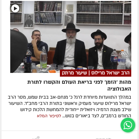
הרב ישראל מרילוס | שיעור מרתק
מהות 'הזמן' לפני בריאת העולם והקשרו לתורת
האבולוציה
במהלך התוועדות מיוחדת לרגל כ' מנחם-אב בבית שמש, מסר הרב
ישראל מרילוס שיעור מעמיק וראשוני בתורת הרבי מחב"ד. השיעור
שילב מצגת הדמיה ויזואלית ייחודית להמחשת הלכות קידוש
החודש ברמב"ם, לצד ביאורים בנוש...
לסיפור המלא