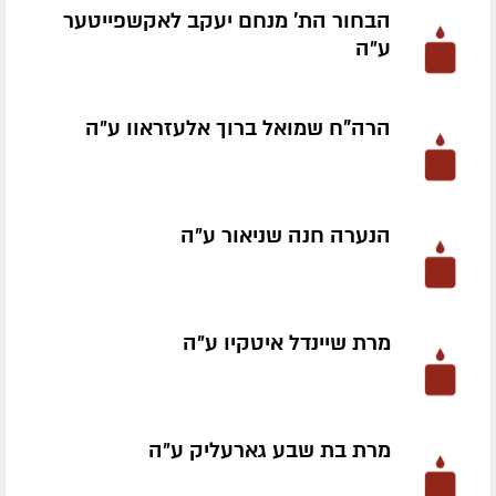
הבחור הת' מנחם יעקב לאקשפייטער
ע״ה
הרה"ח שמואל ברוך אלעזראוו ע״ה
הנערה חנה שניאור ע״ה
מרת שיינדל איטקיו ע״ה
מרת בת שבע גארעליק ע״ה