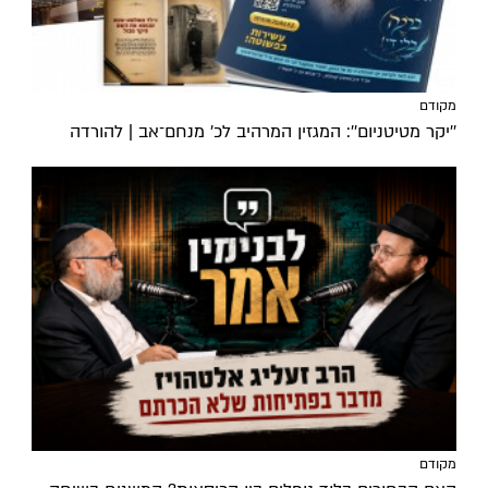
מקודם
''יקר מטיטניום'': המגזין המרהיב לכ’ מנחם־אב | להורדה
מקודם