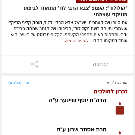
"קולולוד": קעמפ 'צבא הרבי לוד' מתאחד לביצוע
מוזיקלי עוצמתי
עם סיומו של קעמפ 'גן ישראל צבא הרבי' בלוד, הופק קליפ מוזיקלי
עוצמתי ומיוחד בשם "קולולוד", בכיכובו של הזמר שמחה פרידמן
ובהשתתפות מאות מחניכי הקעמפ. הקליפ מבוסס על השיר 'הוא
עומד במקומו הקבו...
לסיפור המלא
לכתבה
אתמול, כ"ה אב
זכרון להולכים »
זכרון להולכים
הרה"ח יוסף שיינער ע״ה
מרת אסתר שרון ע״ה