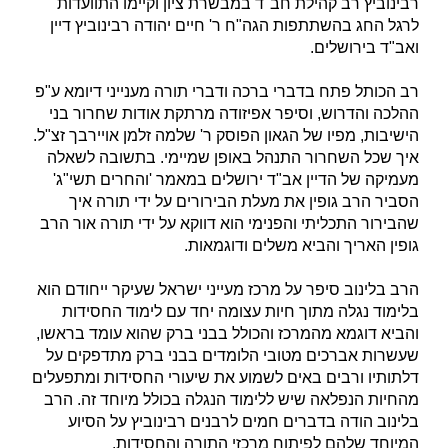
רבינוביץ רב קהילת חב"ד במבשרת ציון וקיימו התוועדות
לרגל החג בהשתתפות הגה"ח ר' חיים יהודה רבינוביץ דיין
ואב"ד בירושלים.
רב הכותל פתח בדברי ברכה ודברי תורה מענייני דיומא ע"פ
ההלכה והדרוש, וסיפר אפיזודה מרתקת אודות שחרור בני
הישיבות, מפיו של הגאון הפוסק ר' שלמה זלמן אויירבך זצ"ל.
איך שכל השחרור התנהל באופן שמיימי. בתשובה לשאלה
מעמיקה של הדיין אב"ד ירושלים במאמר 'והחרים תשי"ג'
הסביר הרב גופין את מעלת הבירורים על ידי תורה איך
שהבירור התכליתי והפנימי הוא דווקא על ידי תורה אור הרב
גופין האריך והביא משלים ודוגמאות.
הרב בלינוב סיפר על מרכז מעייני ישראל שעיקר ייחודם הוא
בלימוד נגלה מתוך חיות עצומה יחד עם לימוד החסידות
והביא דוגמא מהמרכז והכולל בבני ברק שהוא עומד בראשו,
שעשרות אברכים מטובי הלומדים בבני ברק מתדפקים על
דלתותיו ורבים באים לשמוע את שיעורי החסידות ומתפעלים
מהחיות הנפלאה שיש ללימוד הנגלה בכולל מיוחד זה. הרב
בלינוב הודה בדברים חמים לרבנים רבינוביץ על הסיוע
המיוחד שלהם לפיתוח מרכזי התורה והחסידות.