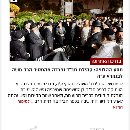
בדרכו האחרונה
מסע ההלוויה: קהילת חב"ד נפרדה מהחסיד הרב משה
לבנהרץ ע"ה
לוויתו של הרה"ח ר' משה לבנהרץ ע"ה, מבני משפחת לבנהרץ
הוותיקה בכפר חב"ד, בן למשפחה שחירפה נפשה לשמירת
הגחלת היהודית בברית המועצות, ולאחר שנות מסירות נפש עלתה
לארץ הקודש והתיישבה בכפר חב"ד בהוראת הרבי...
לסיפור
המלא
לכתבה