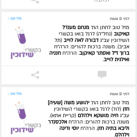
לפני 11 שעות
מזל טוב »
מזל טוב לחתן הת'
מנחם מענדל
קאיקוב
(נחל''ה) לרגל בואו בקשרי
השידוכין עב"ג
דבורה לאה לוייב
(תל
אביב). משנה ברכות להורים: הרה"ח
ברוך ז''ל ואסתר קאיקןב
. הרה"ח
חנניה
ואילנית לוייב
.
לפני 11 שעות
מזל טוב »
מזל טוב לחתן הת'
יהושע משה [שעיה]
חזן
(לוד) לרגל בואו בקשרי השידוכין
עב"ג
חיה מושקא וילהלם
(קריית אתא).
משנה ברכות להורים: הרה"ח
אלכסנדר
וליבא בתיה חזן
. הרה"ח
יוסי ודינה
וילהלם
.