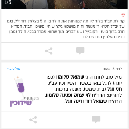
1/5
קהילת חב"ד בלוד ליוותה למנוחות את הילד בן ה-5 בצלאל דוד ז"ל, בנם
של יבדלוחט"א ר' מנשה וחיה מושקא גילר שיחי' משיכון חב"ד. המד"א
הרב ברוך בועז יורקוביץ' נשא דברים תוך שהוא ממרר בבכי. הילד נטמן
בבית העלמין החדש בלוד
לפני 16 שעות
מזל טוב »
מזל טוב לחתן הת'
שמואל סלומון
(כפר
יונה) לרגל בואו בקשרי השידוכין עב"ג
חני ווגל
(בית שמש). משנה ברכות
להורים: הרה"ח
לוי יצחק ופנינה סלומון
.
הרה"ח
שמואל דוד ודינה ווגל
.