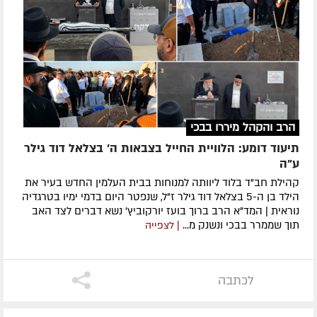
הרב והקהל מיררו בבכי
תיעוד דומע: הלוויית החייל בצבאות ה' בצלאל דוד גילר
ע"ה
קהילת חב"ד בלוד ליוותה למנוחות בבית העלמין החדש בעיר את
הילד בן ה-5 בצלאל דוד גילר ז"ל, שנפטר היום בדמי ימיו בטרגדיה
נוראית | המד"א הרב ברוך בועז יורקוביץ' נשא דברים לצד האב
תוך שממרר בבכי ונשנק מ...
| לצפייה
לכתבה