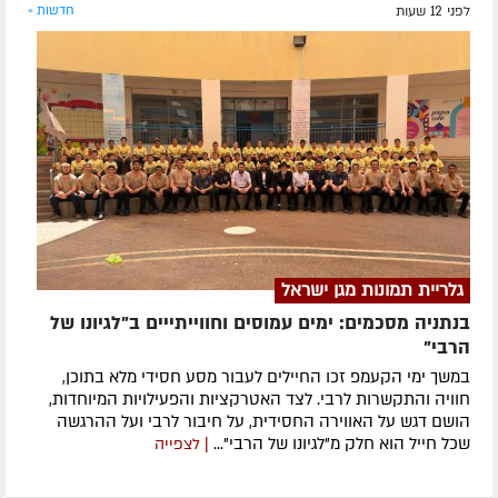
לפני 12 שעות
חדשות »
גלריית תמונות מגן ישראל
בנתניה מסכמים: ימים עמוסים וחווייתייים ב"לגיונו של
הרבי"
במשך ימי הקעמפ זכו החיילים לעבור מסע חסידי מלא בתוכן,
חוויה והתקשרות לרבי. לצד האטרקציות והפעילויות המיוחדות,
הושם דגש על האווירה החסידית, על חיבור לרבי ועל ההרגשה
שכל חייל הוא חלק מ"לגיונו של הרבי"...
| לצפייה