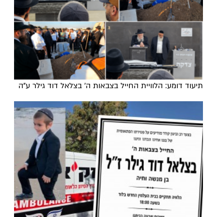
תיעוד דומע: הלוויית החייל בצבאות ה' בצלאל דוד גילר ע"ה