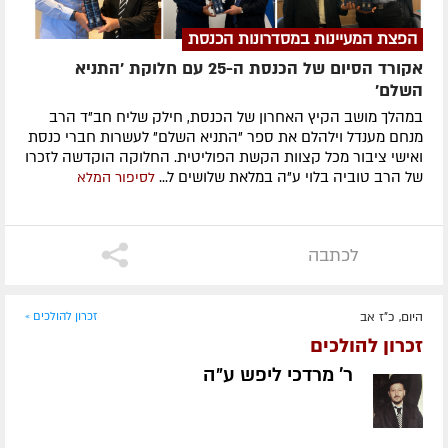
הפצת המעיינות במסדרונות הכנסת
אקורד הסיום של הכנסת ה-25 עם חלוקת 'התניא
השלם'
במהלך מושב הקיץ האחרון של הכנסת, חילק שליח חב"ד הרב
מנחם מענדל וילהלם את ספר "התניא השלם" לעשרות חברי כנסת
ואישי ציבור מכל קצוות הקשת הפוליטית. החלוקה הוקדשה לזכרו
של הרב טוביה בלוי ע"ה במלאת שלושים ל...
לסיפור המלא
לכתבה
היום, כ"ז אב
זכרון להולכים »
זכרון להולכים
ר' מרדכי ליפש ע״ה