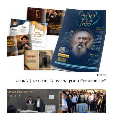
מקודם
''יקר מטיטניום'': המגזין המרהיב לכ’ מנחם־אב | להורדה