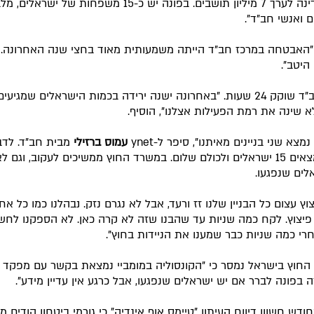
"יש במדינה לערך 7 מיליון תושבים. בפונה יש כ-15 משפחות של ישראלים
ם ואנשי חב"ד".
 "האבטחה במרכז חב"ד הייתה משמעותית מאוד בחצי שנה האחרונה. 
היטב".
מרכז חב"ד שוקק 24 שעות. "באחרונה ישנה ירידה בכמות הישראלים שמגיעי
א שינה את רמת הפעילות אצלנו", הוסיף.
מצא שני בניינים מאיתנו", סיפר ל-ynet
עמוס ברזילי
מבית חב"ד. לדבר
בעיר נמצאים 15 ישראלים ולכולם שלום. במשרד החוץ ממשיכים לעקוב, וגם 
לים שנפגעו.
וץ עצום כל הבניין שלנו זז ורעד, אבל לא נגרם נזק. נבהלנו כמו כל אח
יצוץ. לקח כמה שניות עד שהבנו שזה לא קרה כאן. לא הספקנו לחש
חרי כמה שניות כבר שמענו את הניידות בחוץ".
חוץ בישראל נמסר כי "הקונסוליה במומביי נמצאת בקשר עם מפקד
בפונה לברר אם יש ישראלים שנפגעו, אבל כרגע אין עדיין מידע".
חודש חשוון דיווח העיתון "טיימס אוף אינדיה" כי גורמי ביטחון הודים מ