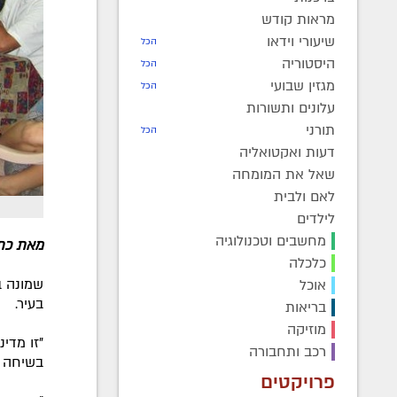
מראות קודש
שיעורי וידאו
הכל
היסטוריה
הכל
מגזין שבועי
הכל
עלונים ותשורות
תורני
הכל
דעות ואקטואליה
שאל את המומחה
לאם ולבית
לילדים
מחשבים וטכנולוגיה
מאת כתב 
כלכלה
שמונה ב
אוכל
בעיר.
בריאות
מוזיקה
"זו מדי
רכב ותחבורה
בשיחה עם 
פרויקטים