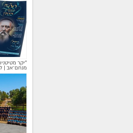
''יקר מטיטניו
מקודם
מנחם־אב | ל