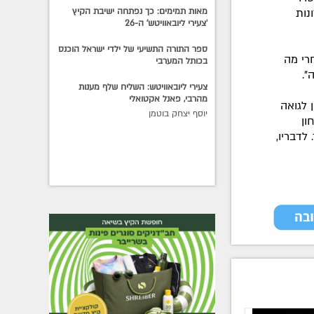
מאות תמימים: כך נפתחה ישיבת הקיץ
נות
'צעירי ליובאוויטש' ה-26
ספר התורה התשיעי של ילדי ישראל הוכנס
רי מה
בכותל המערבי
צעירי ליובאוויטש: השליח שלף מענות
מהרבי, פאנל אקטואלי
 לגואה
יוסף יצחק בוטמן
ון
לדבריו,