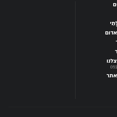
ם
תִי
אדום
לנו
05
אתר