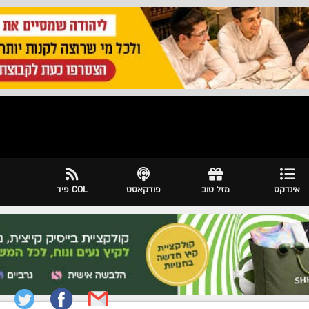
אינדקס
מזל טוב
פודקאסט
COL פיד