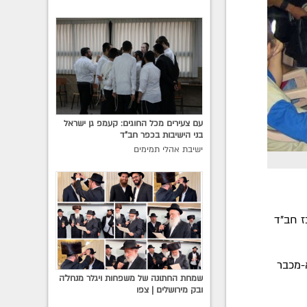
עם צעירים מכל החוגים: קעמפ גן ישראל
בני הישיבות בכפר חב"ד
ישיבת אהלי תמימים
ז חב"ד
-מכבר
שמחת החתונה של משפחות ויגלר מנחל'ה
ובק מירושלים | צפו