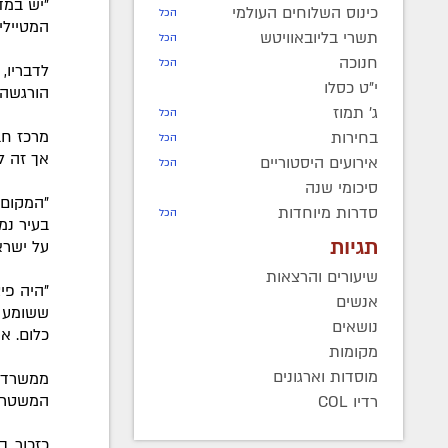
כינוס השלוחים העולמי
הכל
המטיילי
תשרי בליובאוויטש
הכל
חנוכה
הכל
לדבריו,
י"ט כסלו
הורגשה 
ג' תמוז
הכל
בחירות
הכל
אך זה ל
אירועים היסטוריים
הכל
סיכומי שנה
"המקום נ
סדרות מיוחדות
הכל
תגיות
על ישרא
שיעורים והרצאות
"היה פיצ
אנשים
ששומע פ
נושאים
כלום. א
מקומות
מוסדות וארגונים
ממשרד ה
המשטרה 
רדיו COL
כזכור, ב