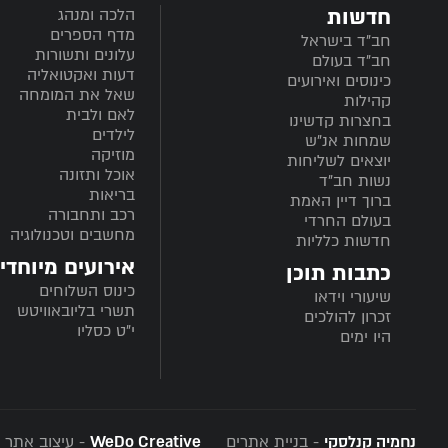
חדשות
הלכה ומנהג
מדף הספרים
חב”ד בישראל
עלונים ותשורות
חב”ד בעולם
דעות ואקטואליה
כינוסים ואירועים
שאל את המומחה
קהילות
לאם ולבית
בחצרות קדשינו
לילדים
שמחות אנ"ש
מוזיקה
יוצאים לשליחות
אוכל ותזונה
נשות חב"ד
בריאות
ברוך דיין האמת
רכב ותחבורה
בעולם החרדי
מחשבים וטכנולוגיה
חדשות כלליות
אירועים מיוחדי
כתבות תוכן
כינוס השלוחים
שיעורי וידאו
תשרי בליובאוויטש
זכרון להולכים
י"ט כסליו
היו ימים
נחמיה קנלסקי
- בניית אתרים
WeDo Creative
- עיצוב אתר