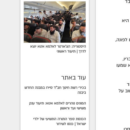
, מלבד
היא
ם לפונה,
היסטוריה: הצ'ארטר לאלמא אטא יוצא
לדרך | תיעוד ראשוני
יו,
לא שמעו
עוד באתר
ד
בכירי רשת חינוך חב"ד סיירו במבנה החדש
וב על
ביבנה
המונים נוהרים לאלמא אטא: תיעוד ענק
משישי ועד וראשון
הכנסת ספר התורה התשיעי של ילדי
ישראל | כנסו לשידור
סרו