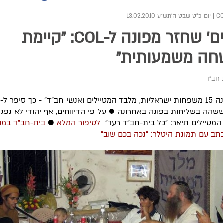
|
יום כ"ט שבט ה׳תש״ע 13.02.2010
'תמים' שחזר מפונה ל-COL: "קיימת
חה משמעותית"
 חב"ד
"י
ששהה בשליחות בפונה באחרונה ● על-פי הדיווחים, אף יהודי לא נפגע
מטיילים תיאר: "כל בית-חב"ד רעד"
לסיפור המלא
●
בית-חב"ד במומ
תב עם תמונת היטלר: "נכה בכם שוב"