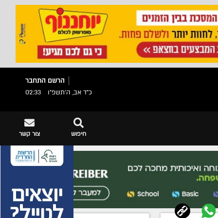
הרשם
התחבר
כ"ד אב, ה׳תשפ״ו
02:33
חיפוש
צור קשר