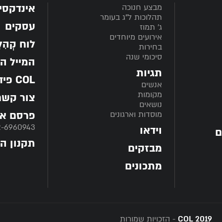
אינדקסי
מבצע חנוכה
תהלוכות ל"ג בעומר
עסקים
ג' תמוז
אירועים מיוחדים
לוח קְהִלָּ
בחירות
סיכומי שנה
המייל ה
תגיות
COL פיד
אנשים
מקומות
צור קשר
נושאים
פרסם אצ
מוסדות וארגונים
2-6960943
וידאו
ם
תקנון ה
מבזקים
מתכונים
COL 2019
- הזכויות שמורות