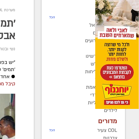
חדשות
מערכת COL
רדיו COL
הכל
חב"ד בישראל
חב"ד בעולם
אבט
כינוסים ואירועים
קהילות
נשי ובנות
בחצרות קדשינו
שמחות אנ"ש
'תמים' 
יוצאים לשליחות
● אחד ה
נשות חב"ד
קיבל מכ
ברוך דיין האמת
בעולם החרדי
חדשות כלליות
לילדים
מדורים
COL צעיר
הכל
צרכנות