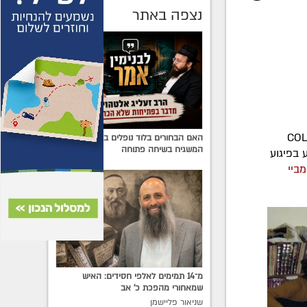
נצפה באתר
ש בפונה 15 משפחות ישראליות, מלבד המטיילים ואנשי חב"ד" - כך סיפר ל-COL
האם הבחורים בלוד נופלים בין הכיסאות?
המשגיח בשיחה פתוחה
 בפיגוע
ביי
מ־14 תמימים לאלפי חסידים: האיש
שמאחורי מהפכת כ׳ אב
שניאור פליישמן