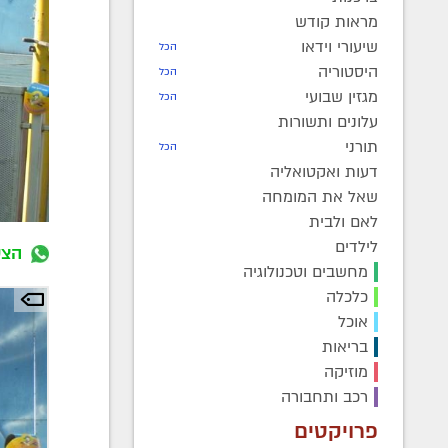
מראות קודש
שיעורי וידאו
הכל
היסטוריה
הכל
מגזין שבועי
הכל
עלונים ותשורות
תורני
הכל
דעות ואקטואליה
שאל את המומחה
לאם ולבית
לילדים
הצט
מחשבים וטכנולוגיה
כלכלה
אוכל
בריאות
מוזיקה
רכב ותחבורה
פרויקטים