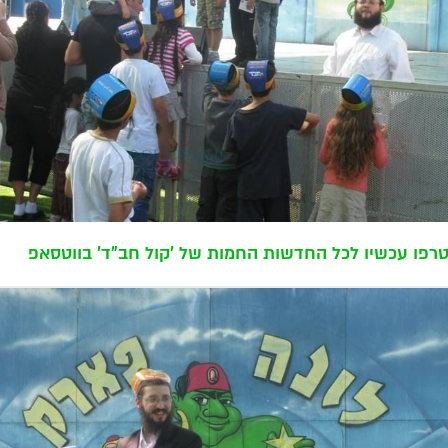
רפו עכשיו לכל החדשות החמות של 'קול חב"ד' בווטסאפ