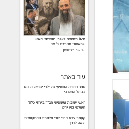
מ־14 תמימים לאלפי חסידים: האיש
שמאחורי מהפכת כ׳ אב
שניאור פליישמן
עוד באתר
ספר התורה התשיעי של ילדי ישראל הוכנס
בכותל המערבי
ראשי ישיבות ומשפיעי חב"ד ב'ירחי כלה'
העולמי בניו יורק
קעמפ צבא הרבי לוד: מלחמת ההתקשרות
יצאה לדרך