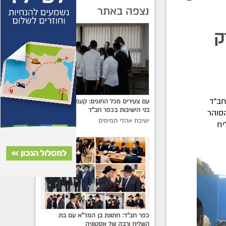
נצפה באתר
ק
חב"ד
עם צעירים מכל החוגים: קעמפ גן ישראל
בני הישיבות בכפר חב"ד
הסוהר
ישיבת אהלי תמימים
יח
כפר חב"ד: חתונת בן המד"א עם בת
השליח ורבה של אסטוניה