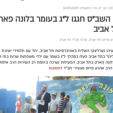
|
יום י"ט אייר ה׳תשס״ט 13.05.2009
 השב"ס חגגו ל"ג בעומר בלונה פאר
אביב
ן אליהו תל אביב
,
מרכז חב"ד תל אביב
יהו גערליצקי השליח באוניברסיטת תל אביב, יחד עם תלמידי ישיבת 
ליהו" בתל אביב פעלו במהלך ל"ג בעומר עם ילדי משפחות שרות בתי 
לונה פארק בתל אביב. הפעילות נערכה ביוזמת רב השירות הרב אלמל
הרב אהרון פרוס מצעירי חב"ד
לתמונות