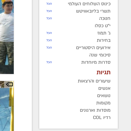
כינוס השלוחים העולמי
הכל
תשרי בליובאוויטש
הכל
חנוכה
הכל
י"ט כסלו
ג' תמוז
הכל
בחירות
הכל
אירועים היסטוריים
הכל
סיכומי שנה
סדרות מיוחדות
הכל
תגיות
שיעורים והרצאות
אנשים
נושאים
מקומות
מוסדות וארגונים
רדיו COL