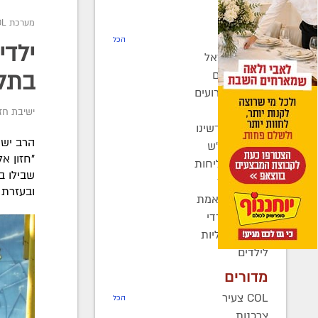
חדשות
מערכת COL
רדיו COL
הכל
ילדי
חב"ד בישראל
חב"ד בעולם
בתל 
כינוסים ואירועים
קהילות
ישיבת חזו
בחצרות קדשינו
הרב ישע
שמחות אנ"ש
"חזון א
יוצאים לשליחות
שבילו ב
נשות חב"ד
ובעזרת 
ברוך דיין האמת
בעולם החרדי
חדשות כלליות
לילדים
מדורים
COL צעיר
הכל
צרכנות