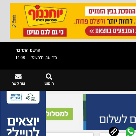
הרשם
התחבר
כ"ד אב, ה׳תשפ״ו
14:08
חיפוש
צור קשר