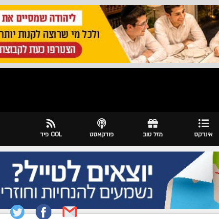
אינדקס
מזל טוב
פודקאסט
COL פיד