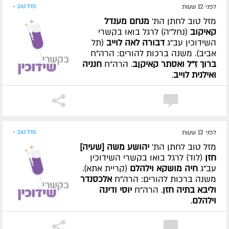
לפני 12 שעות
מזל טוב »
מזל טוב לחתן הת'
מנחם מענדל
קאיקוב
(נחל''ה) לרגל בואו בקשרי
השידוכין עב"ג
דבורה לאה לוייב
(תל
אביב). משנה ברכות להורים: הרה"ח
ברוך ז''ל ואסתר קאיקןב
. הרה"ח
חנניה
ואילנית לוייב
.
לפני 12 שעות
מזל טוב »
מזל טוב לחתן הת'
יהושע משה [שעיה]
חזן
(לוד) לרגל בואו בקשרי השידוכין
עב"ג
חיה מושקא וילהלם
(קריית אתא).
משנה ברכות להורים: הרה"ח
אלכסנדר
וליבא בתיה חזן
. הרה"ח
יוסי ודינה
וילהלם
.