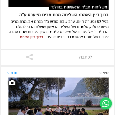
משליחות חב"ד הראשונות בהולנד
ברוך דיין האמת: השליחה מרת מרים מייערס ע"ה
בגיל 82 נפטרה היום, ערב שבת קודש כ"ד מנחם אב, מרת מרים
מייערס ע"ה, אלמנתו של השליח הראשון ששלח הרבי להולנד,
הרה"ח ר' אליעזר דניאל מייערס ע"ה • במשך עשרות שנים עמדה
לצדו בשליחות באמסטרדם, בבית שהיה...
ברוך דיין האמת
לכתבה
לפני יום
חדשות »