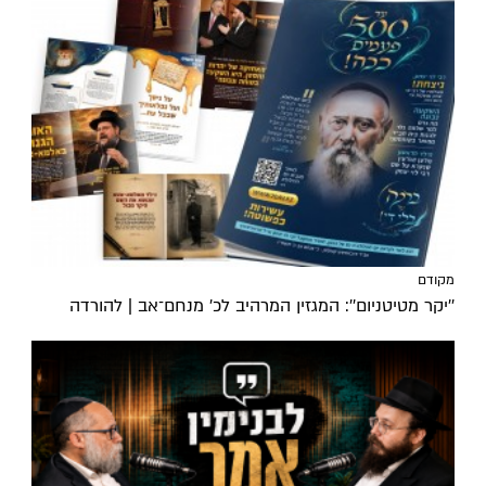
מקודם
''יקר מטיטניום'': המגזין המרהיב לכ’ מנחם־אב | להורדה