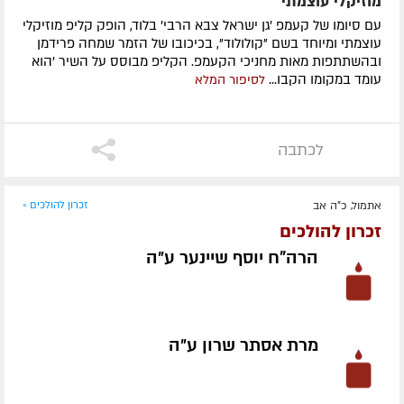
מוזיקלי עוצמתי
עם סיומו של קעמפ 'גן ישראל צבא הרבי' בלוד, הופק קליפ מוזיקלי
עוצמתי ומיוחד בשם "קולולוד", בכיכובו של הזמר שמחה פרידמן
ובהשתתפות מאות מחניכי הקעמפ. הקליפ מבוסס על השיר 'הוא
עומד במקומו הקבו...
לסיפור המלא
לכתבה
אתמול, כ"ה אב
זכרון להולכים »
זכרון להולכים
הרה"ח יוסף שיינער ע״ה
מרת אסתר שרון ע״ה