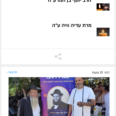
הרב יוסף בן חמו ע״ה
מרת עדיה וויה ע״ה
לפני 10 שעות
חדשות »