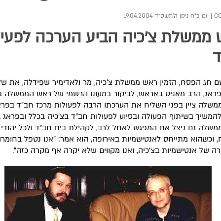
|
יום כ"ח ניסן ה׳תשס״ד 19.04.2004
ממשלת צ'כיה הביע הערכה לפעיל
ד
 חג הפסח, הזמין ראש ממשלת צ'כיה, מר ולאדימיר שפידלה, את של
ראג, הרב מאניס באראש, לביקור במעונו הרשמי של ראש הממשלה ב
שלה ציין בפני השליח את הערכתו הרבה לפעולות מרכז חב"ד בפרא
 להמשיך בשיתוף הפעולה ובסיוע לפעולות חב"ד בצ'כיה בכלל ובפראג 
שלה גם ניצל את המפגש לאחל לרב, לקהילת בית חב"ד ולכל יהודי 
 וכשהוא מתייחס לאנטישמיות באירופה, הוא אמר: "אנו נטפל בחומר
ה של אנטישמיות בצ'כיה, ואנו מקווים שלא יקרה אף מקרה כזה".