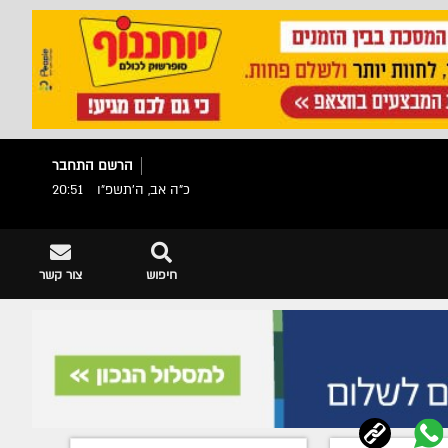
הרשם
התחבר
כ"ה אב, ה׳תשפ״ו
20:51
חיפוש
צור קשר