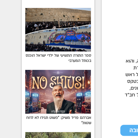
ספר התורה התשיעי של ילדי ישראל הוכנס
 והוא
בכותל המערבי
ת
ל ראש
בטקס
ים,
 חב"ד
אברהם פריד משיק: "פשוט תגידו לא לרוח
שטות"