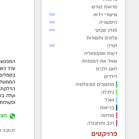
מראות קודש
שיעורי וידאו
הכל
היסטוריה
הכל
מגזין שבועי
הכל
עלונים ותשורות
תורני
הכל
דעות ואקטואליה
שאל את המומחה
המפגש נ
ערך כשע
לאם ולבית
בסמלים 
לילדים
הממשלה 
מחשבים וטכנולוגיה
הדלקת ה
כלכלה
ועלה בע
אוכל
ופעולות
בריאות
מוזיקה
הצט
רכב ותחבורה
לכתבה זו התפ
פרויקטים