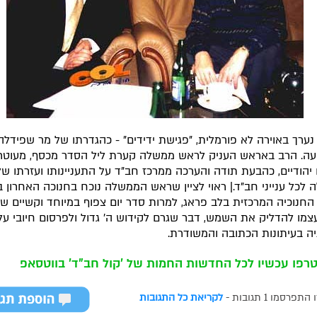
ערך באוירה לא פורמלית, "פגישת ידידים" - כהגדרתו של מר שפידלה,
ה. הרב באראש העניק לראש ממשלה קערת ליל הסדר מכסף, מעוטר
יהודיים, כהבעת תודה והערכה ממרכז חב"ד על התעניינותו ועזרתו ש
לכל ענייני חב"ד.| ראוי לציין שראש הממשלה נוכח בחנוכה האחרון 
חנוכיה המרכזית בלב פראג, למרות סדר יום צפוף במיוחד וקשיים שונ
צמו להדליק את השמש, דבר שגרם לקידוש ה' גדול ולפרסום חיובי על
יה בעיתונות הכתובה והמשודרת.
רפו עכשיו לכל החדשות החמות של 'קול חב"ד' בווטסאפ
רסמו 1 תגובות -
לקריאת כל התגובות