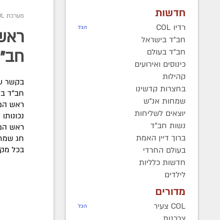
חדשות
מערכת COL
רדיו COL
הכל
ראש 
חב"ד בישראל
חב"ד בעולם
חב"
כינוסים ואירועים
קהילות
בקשר עם
בחצרות קדשינו
חב"ד בפ
שמחות אנ"ש
ראש הממ
יוצאים לשליחות
נכונותו
נשות חב"ד
ראש הממ
ברוך דיין האמת
חג שמח,
בכל מקר
בעולם החרדי
חדשות כלליות
לילדים
מדורים
COL צעיר
הכל
צרכנות