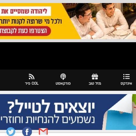
אינדקס
מזל טוב
פודקאסט
COL פיד