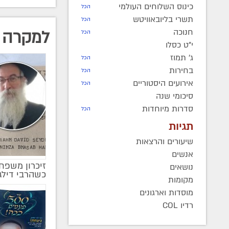
כינוס השלוחים העולמי
הכל
תשרי בליובאוויטש
הכל
חנוכה
למקרה 
הכל
י"ט כסלו
ג' תמוז
הכל
בחירות
הכל
אירועים היסטוריים
הכל
סיכומי שנה
סדרות מיוחדות
הכל
תגיות
שיעורים והרצאות
אנשים
זיכרון משפחת
נושאים
כשהרבי דיל
מקומות
מוסדות וארגונים
רדיו COL