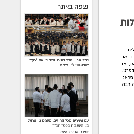
נצפה באתר
ות
יח
פראג.
הרב גופין והרב בוטמן הלהיבו את "צעירי
ג, ואת
ליובאוויטש" | גלריה
בפרט.
פראג
ה רבה
עם צעירים מכל החוגים: קעמפ גן ישראל
בני הישיבות בכפר חב"ד
ישיבת אהלי תמימים