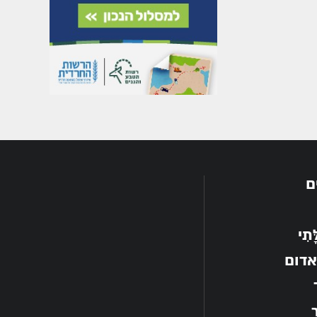
ם
תִי
אדום