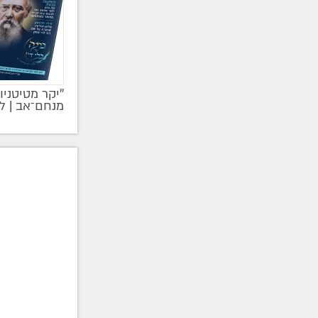
''יקר מטיטניו
מקודם
מנחם־אב | ל