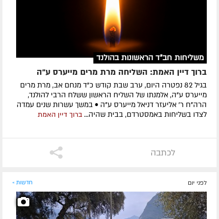
משליחות חב"ד הראשונות בהולנד
ברוך דיין האמת: השליחה מרת מרים מייערס ע"ה
בגיל 82 נפטרה היום, ערב שבת קודש כ"ד מנחם אב, מרת מרים
מייערס ע"ה, אלמנתו של השליח הראשון ששלח הרבי להולנד,
הרה"ח ר' אליעזר דניאל מייערס ע"ה • במשך עשרות שנים עמדה
לצדו בשליחות באמסטרדם, בבית שהיה...
ברוך דיין האמת
לכתבה
לפני יום
חדשות »