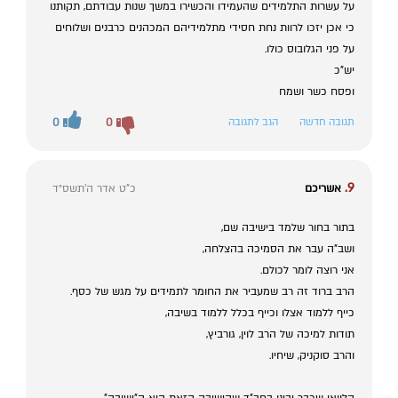
על עשרות התלמידים שהעמידו והכשירו במשך שנות עבודתם, תקותנו
כי אכן יזכו לרוות נחת חסידי מתלמידיהם המכהנים כרבנים ושלוחים
על פני הגלובוס כולו.
יש"כ
ופסח כשר ושמח
תגובה חדשה
הגב לתגובה
0
0
9.
אשריכם
כ"ט אדר ה׳תשס״ד
בתור בחור שלמד בישיבה שם,
ושב"ה עבר את הסמיכה בהצלחה,
אני רוצה לומר לכולם.
הרב ברוד זה רב שמעביר את החומר לתמידים על מגש של כסף.
כייף ללמוד אצלו וכייף בכלל ללמוד בשיבה,
תודות למיכה של הרב לוין, גורביץ,
והרב סוקניק, שיחיו.