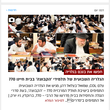
לפני יום
חדשות »
חפשו את בנכם בגלריה
הגלריה השבועית של תלמידי 'הקבוצה' בבית חיינו 770
צלם COL, שמואל־בצלאל דהן, מגיש את הגלריה השבועית:
התמימים בישיבת תות"ל המרכזית 770 – 'הקבוצה', בעת סדרי
הנגלה והחסידות בבית מדרשו של הרבי – 770, ברוקלין, ניו יורק |
אל התמימים ב'סדרים...
לסיפור המלא