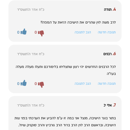
4.
תודה
כ"ח אדר ה׳תשס״ד
לרב משה לוין שהרים את הישיבה הזאת על המפה!!
תגובה חדשה
הגב לתגובה
0
0
6.
רבנים
כ"ח אדר ה׳תשס״ד
לכל הרבנים החדשים יהי רצון שתצליחו בלימודכם ותעלו מעלה מעלה
בעז"ה
תגובה חדשה
הגב לתגובה
0
0
7.
אלי ל.
כ"ח אדר ה׳תשס״ד
בתור בוגר הישיבה, מנצל אני במה זו ע"מ להביע את הערכתי בפני צות
הישיבה, ובראשם הרב לוין הרב ברוד הרב גורביץ והרב סוקניק שיח',