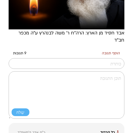
אבד חסיד מן הארץ: הרה"ח ר' משה לבנהרץ ע"ה מכפר
חב"ד
הוסף תגובה
9 תגובות
1.
כל הכבוד
כ"ח אדר ה׳תשס״ד