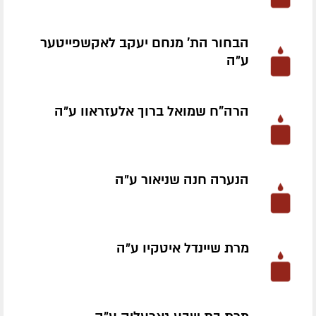
הבחור הת' מנחם יעקב לאקשפייטער
ע״ה
הרה"ח שמואל ברוך אלעזראוו ע״ה
הנערה חנה שניאור ע״ה
מרת שיינדל איטקיו ע״ה