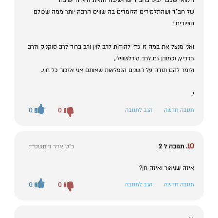
הלוואי שכבר יבינו בחב"ד שהישיבה הזאת היא ה"ישיבה"
של חב"ד ושהתלמידים הלומדים בה שווים הרבה יותר ממה שכולם
חושבים..!
ואני מנצל את במה זו כדי להודות לרב לוין ורב ברוד לרב סוקניק ולרב
גורביץ, וכמובן גם לרב מירלשווילי,
ולומר להם תודה על השנים הנפלאות שאותם אני אזכור כל חיי..
י..
תגובה חדשה
הגב לתגובה
0
0
10.
תגובה ל 2
כ"ט אדר ה׳תשס״ד
איזה שניאור ואיזה חן?
תגובה חדשה
הגב לתגובה
0
0