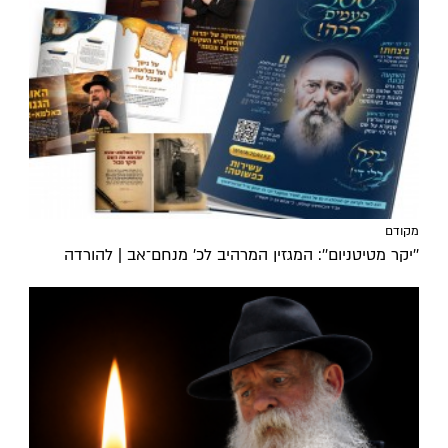
מקודם
''יקר מטיטניום'': המגזין המרהיב לכ’ מנחם־אב | להורדה