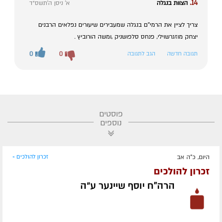
14.
הצוות בנגלה
א' ניסן ה׳תשס״ד
צריך לציין את הרמי''ם בנגלה שמעבירים שיעורים נפלאים הרבנים
יצחק מוזגרשוילי, פנחס סלפושניק ,ומשה הורוביץ .
תגובה חדשה
הגב לתגובה
0
0
פוסטים
נוספים
היום, כ"ה אב
זכרון להולכים »
זכרון להולכים
הרה"ח יוסף שיינער ע״ה