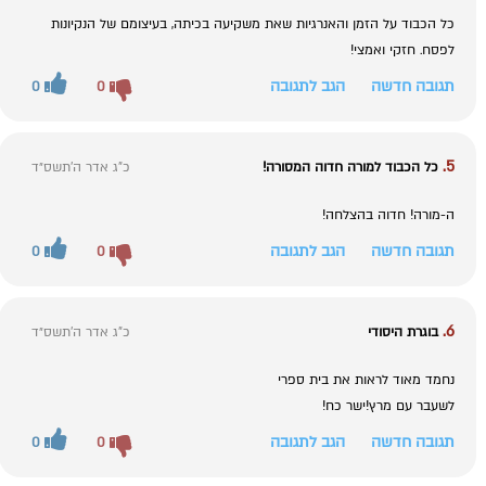
כל הכבוד על הזמן והאנרגיות שאת משקיעה בכיתה, בעיצומם של הנקיונות
לפסח. חזקי ואמצי!
תגובה חדשה
הגב לתגובה
0
0
5.
כל הכבוד למורה חדוה המסורה!
כ"ג אדר ה׳תשס״ד
ה-מורה! חדוה בהצלחה!
תגובה חדשה
הגב לתגובה
0
0
6.
בוגרת היסודי
כ"ג אדר ה׳תשס״ד
נחמד מאוד לראות את בית ספרי
לשעבר עם מרץ!ישר כח!
תגובה חדשה
הגב לתגובה
0
0