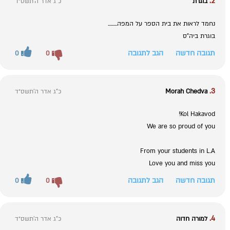
2.
בוגרת
כ"ג אדר ה׳תשס״ד
נחמד לראות את בית הספר על המפה.........
בוגרת ביה"ס
תגובה חדשה
הגב לתגובה
0
0
3.
Morah Chedva
כ"ג אדר ה׳תשס״ד
Kol Hakavod!
We are so proud of you
From your students in L.A
Love you and miss you
תגובה חדשה
הגב לתגובה
0
0
4.
למורה חדוה
כ"ג אדר ה׳תשס״ד