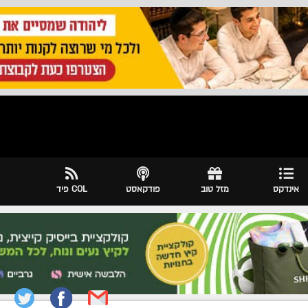
אינדקס
מזל טוב
פודקאסט
COL פיד