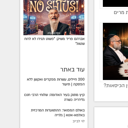
 מרים
אברהם פריד משיק: "פשוט תגידו לא לרוח
שטות"
עוד באתר
200 חיילים, עשרות מפקדים ואקשן ללא
הפסקה | תיעוד
ן הכיסאות?
קיץ מתוק בעיר האדומה: שלוחי הרבי חנכו
גלידריה כשרה
באולם המפואר: ההתוועדות המרכזית
באלמא-אטא | גלריה
לוי לבייב