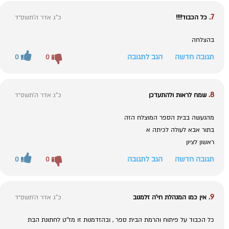
7.
כל הכבוד!!!!
כ"ג אדר ה׳תשס״ד
בהצלחה
תגובה חדשה
הגב לתגובה
0
0
8.
שמח לראות ולהתעדכן
כ"ג אדר ה׳תשס״ד
מהנעשה בבית הספר המוצלח הזה
בתור אבא לעולה לכיתה א
ראשון לציון
תגובה חדשה
הגב לתגובה
0
0
9.
אין כמו המנהלת חי'ה זלמנוב
כ"ג אדר ה׳תשס״ד
כל הכבוד על פיתוח והרמת הבית ספר , ובהזדמנות זו מז''ט לחתונת הבת