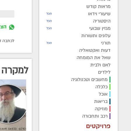
מראות קודש
שיעורי וידאו
הכל
היסטוריה
הכל
הצט
מגזין שבועי
הכל
עלונים ותשורות
לכתבה זו התפ
תורני
הכל
דעות ואקטואליה
שאל את המומחה
לאם ולבית
למקרה 
לילדים
מחשבים וטכנולוגיה
כלכלה
אוכל
בריאות
מוזיקה
רכב ותחבורה
פרויקטים