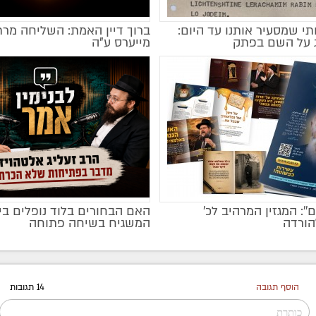
י שמסעיר אותנו עד היום:
ברוך דיין האמת: השליחה מרת
ג על השם בפתק
מייערס ע"ה
ם'': המגזין המרהיב לכ’
האם הבחורים בלוד נופלים בי
מקודם
הורדה
המשגיח בשיחה פתוחה
הוסף תגובה
14 תגובות