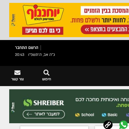
הרשם
התחבר
כ"ה אב, ה׳תשפ״ו
20:43
חיפוש
צור קשר