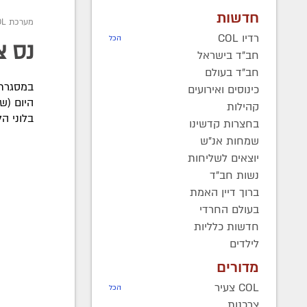
חדשות
מערכת COL
רדיו COL
הכל
נס צ
חב"ד בישראל
חב"ד בעולם
במסגרת 
כינוסים ואירועים
היום (ש
קהילות
בלוני הל
בחצרות קדשינו
שמחות אנ"ש
יוצאים לשליחות
נשות חב"ד
ברוך דיין האמת
בעולם החרדי
חדשות כלליות
לילדים
מדורים
COL צעיר
הכל
צרכנות