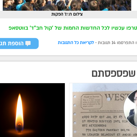
צילום ח.י.ל הפקות
רפו עכשיו לכל החדשות החמות של 'קול חב"ד' בווטסאפ
רסמו 14 תגובות -
לקריאת כל התגובות
שפספסתם