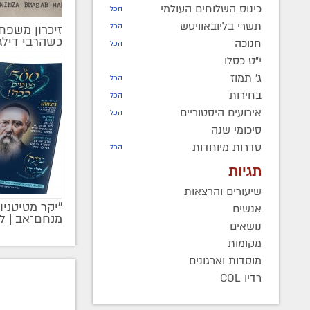
כינוס השלוחים העולמי
הכל
תשרי בליובאוויטש
הכל
זיכרון משפחת
כשהרבי דיל
חנוכה
הכל
י"ט כסלו
ג' תמוז
הכל
בחירות
הכל
אירועים היסטוריים
הכל
סיכומי שנה
סדרות מיוחדות
הכל
תגיות
שיעורים והרצאות
''יקר מטיטניו
מקודם
אנשים
מנחם־אב | ל
נושאים
מקומות
מוסדות וארגונים
רדיו COL