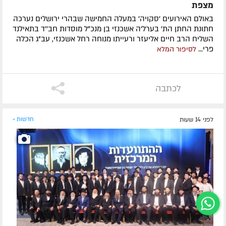
מצפת
באולם האירועים 'סקויה' במעלה החמישה שבהרי ירושלים נערכה
חתונת החתן הת' בערל'ה אשכנזי בן מנכ"ל מוסדות חב''ד בתאילנד
השליח הרב חיים אליעזר ורעייתו מנוחה רחל אשכנזי, עב"ג הכלה
פרי...
לסיפור המלא
לכתבה
לפני 14 שעות
חדשות »