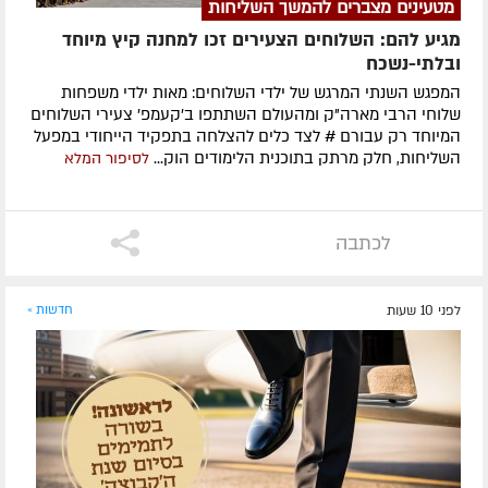
מטעינים מצברים להמשך השליחות
מגיע להם: השלוחים הצעירים זכו למחנה קיץ מיוחד
ובלתי-נשכח
המפגש השנתי המרגש של ילדי השלוחים: מאות ילדי משפחות
שלוחי הרבי מארה"ק ומהעולם השתתפו ב'קעמפ' צעירי השלוחים
המיוחד רק עבורם # לצד כלים להצלחה בתפקיד הייחודי במפעל
השליחות, חלק מרתק בתוכנית הלימודים הוק...
לסיפור המלא
לכתבה
לפני 10 שעות
חדשות »