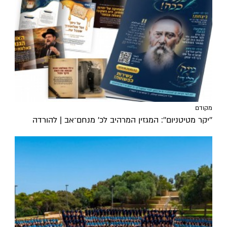
מקודם
''יקר מטיטניום'': המגזין המרהיב לכ’ מנחם־אב | להורדה