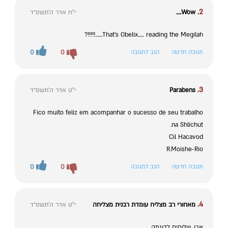
2.
Wow.....
י"ח אדר ה׳תשס״ד
That's Obelix...... reading the Megilah.......!!!!!?
תגובה חדשה
הגב לתגובה
0
0
3.
Parabens
י"ט אדר ה׳תשס״ד
Fico muito feliz em acompanhar o sucesso de seu trabalho
na Shlichut.
Cil Hacavod
R.Moishe-Rio
תגובה חדשה
הגב לתגובה
0
0
4.
מאחורי רב מצליח עומדת רבנית מצליחה
י"ט אדר ה׳תשס״ד
אכן, שלוחים לדוגמה.