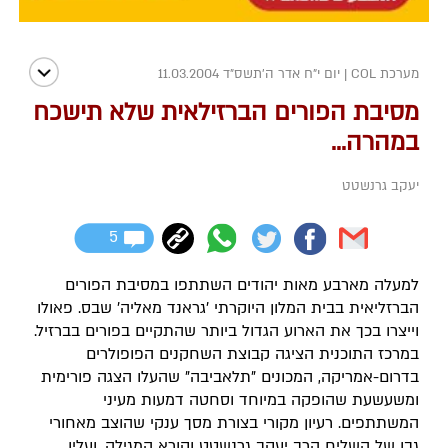
מערכת COL
|
יום י"ח אדר ה׳תשס״ד 11.03.2004
מסיבת הפורים הברזילאית שלא תישכח
במהרה...
יעקב גרנשטט
5
למעלה מארבע מאות יהודים השתתפו במסיבת הפורים
הברזליאית בבית המלון היוקרתי 'גראנד מאליה' שבס. פאולו
וייצרו בכך את הארוע הגדול ביותר שהתקיים בפורים בברזיל.
במרכז התוכנית הציגה קבוצת השחקנים הפופולרים
בדרום-אמריקה, המכונים "תלאביבה" שהעלו הצגה פורימית
ומשעשעת שהופקה במיוחד וסחטה דמעות מעיני
המשתתפים. רעיון מקורי בצורת מסך ענקי שהוצב מאחורי
גבו של השליח הרב יעקב גרנשטט וקורא המגילה, ועליו