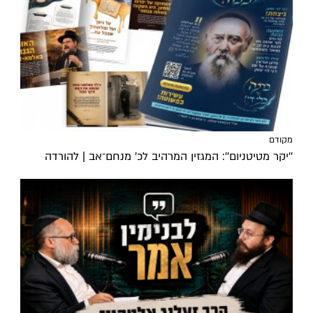
מקודם
''יקר מטיטניום'': המגזין המרהיב לכ’ מנחם־אב | להורדה