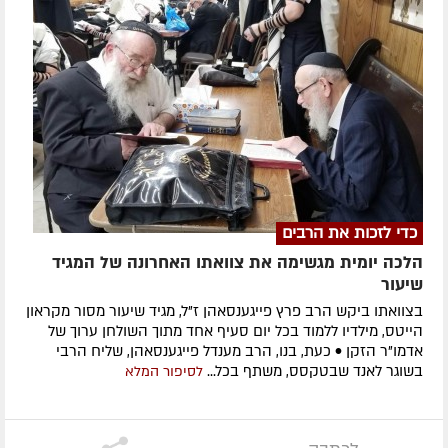
כדי לזכות את הרבים
הלכה יומית מגשימה את צוואתו האחרונה של המגיד
שיעור
בצוואתו ביקש הרב פרץ פייגענסאהן ז”ל, מגיד שיעור מסור מקראון
הייטס, מילדיו ללמוד בכל יום סעיף אחד מתוך השולחן ערוך של
אדמו”ר הזקן • כעת, בנו, הרב מענדל פייגענסאהן, שליח הרבי
בשוגר לאנד שבטקסס, משתף בכל...
לסיפור המלא