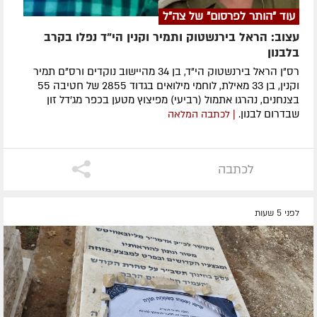
עוד "הותר לפרסום" של צה"ל
עצוב: הראל בירנשטוק ותמיר וקנין הי"ד נפלו בקרב
בלבנון
רס"ן הראל בירנשטוק הי"ד, בן 34 מהיישוב נוקדים ורס"ם תמיר
וקנין, בן 33 מאילת, לוחמי מילואים בגדוד 2855 של חטיבה 55
בצנחנים, נהרגו אתמול (רביעי) מפיצוץ מטען בכפר מג'דל זון
שבדרום לבנון.
| לכתבה המלאה
לכתבה
לפני 5 שעות