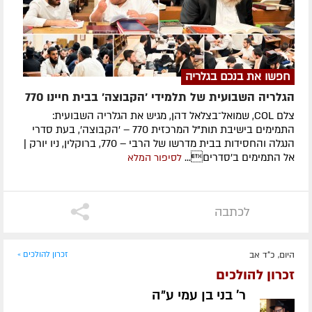
חפשו את בנכם בגלריה
הגלריה השבועית של תלמידי 'הקבוצה' בבית חיינו 770
צלם COL, שמואל־בצלאל דהן, מגיש את הגלריה השבועית:
התמימים בישיבת תות"ל המרכזית 770 – 'הקבוצה', בעת סדרי
הנגלה והחסידות בבית מדרשו של הרבי – 770, ברוקלין, ניו יורק |
אל התמימים ב'סדרים...
לסיפור המלא
לכתבה
היום, כ"ד אב
זכרון להולכים »
זכרון להולכים
ר' בני בן עמי ע״ה