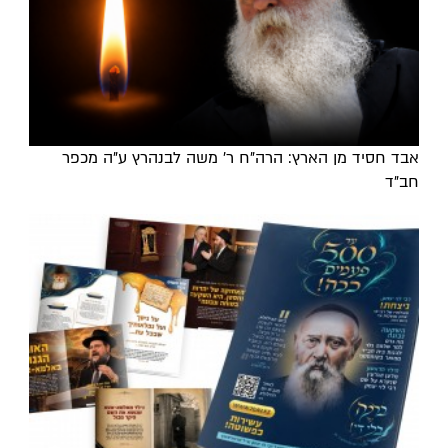
אבד חסיד מן הארץ: הרה"ח ר' משה לבנהרץ ע"ה מכפר
חב"ד