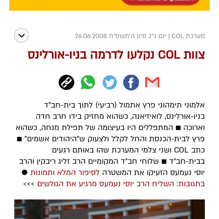
מערכת COL
|
יום כ"ג סיון ה׳תשס״ח 26.06.2008
צוות COL נקלעו לדרמה בניו-אורלינס
אלמוני תימהוני פרץ אתמול (רביעי) לתוך בית-חב"ד
בניו-אורלינס, לואיזיאנה, כשהוא מחזיק בידו חרב חדה
וארוכה ■ המתפללים היו בעיצומה של תפילת מנחה, כשהוא
פרץ לבית-הכנסת והחל לקלל ולצעוק ש"היהודים אשמים" ■
כתב COL ושני צלמי המערכת שהו באותם רגעים
בבית-חב"ד ■ שלוחי חב"ד המקומיים הרב זליג ריבקין והרב
יוסי נעמעס הזעיקו את המשטרה
לסיפור המלא ותמונות
●
בתגובות: השליח הרב יוסי נעמעס מרגיע את הגולשים
>>>