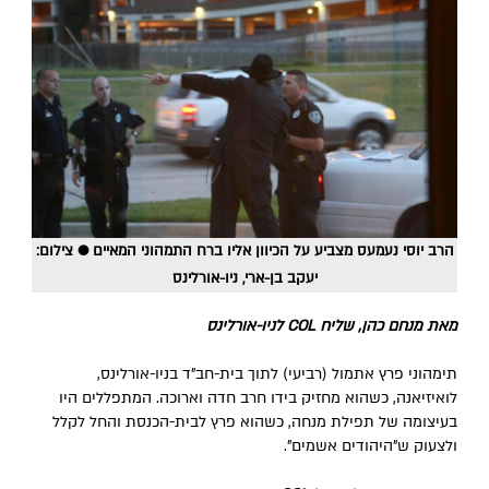
הרב יוסי נעמעס מצביע על הכיוון אליו ברח התמהוני המאיים ● צילום:
יעקב בן-ארי, ניו-אורלינס
מאת מנחם כהן, שליח COL לניו-אורלינס
תימהוני פרץ אתמול (רביעי) לתוך בית-חב"ד בניו-אורלינס,
לואיזיאנה, כשהוא מחזיק בידו חרב חדה וארוכה. המתפללים היו
בעיצומה של תפילת מנחה, כשהוא פרץ לבית-הכנסת והחל לקלל
ולצעוק ש"היהודים אשמים".