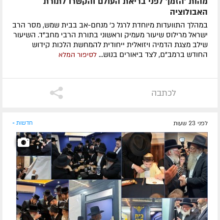
מהות 'הזמן' לפני בריאת העולם והקשרו לתורת
האבולוציה
במהלך התוועדות מיוחדת לרגל כ' מנחם-אב בבית שמש, מסר הרב
ישראל מרילוס שיעור מעמיק וראשוני בתורת הרבי מחב"ד. השיעור
שילב מצגת הדמיה ויזואלית ייחודית להמחשת הלכות קידוש
החודש ברמב"ם, לצד ביאורים בנוש...
לסיפור המלא
לכתבה
לפני 23 שעות
חדשות »