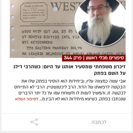
סיפורים מכלי ראשון | פרק 344
זיכרון משפחתי שמסעיר אותנו עד היום: כשהרבי דילג
על השם בפתק
אבי עשה כמצווה עליו, וביחידות הוא הוסיף בפתק שלו את
הבקשה לרפואתו של הדוד, הרב ליכטנשטיין. הרבי לא התייחס
לבקשה זו, והמשיך לענות לו ולשוחח עמו על כל יתר הדברים
שנכתבו בפתק. כשיצא מיחידות הוא לא הבין מ...
לסיפור המלא
לכתבה