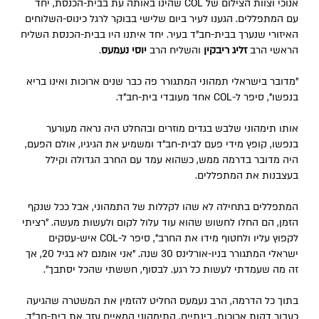
אנוכי וצוות הצילום של COL שהינו באותה עת בבית-הכנסת, יחד
עם המתפללים. הגענו לעיר ביום שלישי בבוקר לרגל כינוס-השלוחים
האיזורי שנערך בבית-חב"ד בעיר. יחד איתנו היו בבית-הכנסת השליח
הראשי הרב
זליג ריבקין
והשליח הרב
יוסי נעמעס
.
"מדובר בישראלי תמהוני המתגורר פה כבר שנים ארוכות ואינו בריא
בנפשו", סיפר ל-COL אחד מעובדי בית-חב"ד.
אותו תימהוני שלבש בגדים מוזרים ובהחלט היה נראה מעורער
בנפשו, קופץ מידי פעם לבית-חב"ד ומשמיע את הגיגיו, אולם הפעם,
היה מדובר בדרמה ממש, כשהוא עמד עם החרב הגדולה וקילל
בעצבנות את המתפללים.
המתפללים בתחילה לא שהו לקללות של התמהוני, אבל ככל שנקף
הזמן, הם החלו לחשוש שהוא עוד עלול לקום ולעשות מעשה. "רציתי
לקפוץ עליו ולחטוף מידו את החרב", סיפר ל-COL איש-עסקים
ישראלי המתגורר בניו-אורלינס 30 שנה. "אני אומנם לא בגיל 20, אך
זה מה שעמדתי לעשות כל רגע. לבסוף, חששתי שהכל יסתבך".
בתוך כל הדרמה, הרב נעמעס החליט להזמין את המשטרה שהגיעה
כעבור דקות ארוכות. בינתיים, התימהוני המאיים עזב את בית-חב"ד,