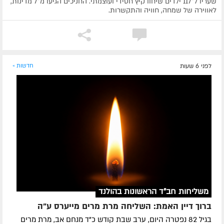
שעריו ל־117 ילדים שיחוו קיץ חסידי ועוצמתי. החניכים הגיעו מ־7 מדינות,
לאווירה של שמחה, חוויה והתקשרות.
לפני 6 שעות
חדשות »
משליחות חב"ד הראשונות בהולנד
ברוך דיין האמת: השליחה מרת מרים מייערס ע"ה
בגיל 82 נפטרה היום, ערב שבת קודש כ"ד מנחם אב, מרת מרים