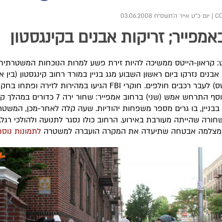
|
יום כ"ט אייר ה׳תשס״ח 03.06.2008
באמפייר; זריקות אבנים בקינגסטון
: קראון-הייטס ממשיכה להיות זירת פשע למרות הנוכחות המשטרתית
אבנים נזרקו ביום ראשון השבוע מגג בניין במורד רחוב קינגסטון (בין א
ללפערטס) לעבר רכבים חולפים. חוקרי FBI הגיעו במהירות לזירה ופתחו 
מקרה נוסף התרחש אמש (שני) ברחוב אמפייר: שחור ירה 7 כדו
בניין, בו גרים מספר משפחות יהודיות. שעה קלה לאחר-מכן, המשט
י מצלמה אבטחה שתיעדה את המקרה הועברה למשטרה
לתמונות נוספ