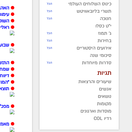
כינוס השלוחים העולמי
הכל
●
האהב
תשרי בליובאוויטש
הכל
●
עימות
חנוכה
הכל
●
השוטר
י"ט כסלו
●
ראלי
ג' תמוז
הכל
בחירות
הכל
●
שבוע 
אירועים היסטוריים
הכל
סיכומי שנה
●
התזמו
סדרות מיוחדות
הכל
●
שמחה
תגיות
●
דיווח
שיעורים והרצאות
●
"המו
●
תוצאו
אנשים
נושאים
מקומות
●
מפכ"ל
מוסדות וארגונים
רדיו COL
●
מאמצי