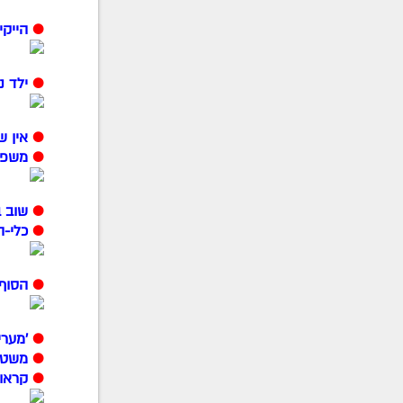
●
הייקינד ל-COL: אולי נס
●
ילד נ
●
אין ש
●
משפחת
●
שוב ב
●
כלי-
●
הסוף 
●
'מערי
●
משטר
●
קראון