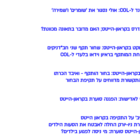
גור את 'שומרים' ו'שמירה'
דרס בקראון-הייטס; האם מדובר בתאונה מכוונת?
קט בקראון-הייטס: שחור תקף שני חב"דניקים
 המותקף בראיון וידאו בלעדי ל-COL
קראון-הייטס: בחור הותקף - ואיבד הכרתו
התקשורת מדווחים על תקיפת הבחור
לאדישות: הפגנה סוערת בקראון-הייטס
ב' על התקיפה בקראון הייטס
ת ניו-יורק החלה לאבטח את הסעות הילדים
-הייטס סוערת: מי ניסה לפגוע בילדים?