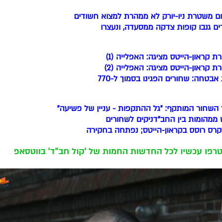
ם משטרת ניו-יורק לא ממהרת למצוא חשודים
ם גנבו קופות צדקה ממסעדה, ונעצרו
 קראון-הייטס מציגה: האפלייה (1)
 קראון-הייטס מציגה: האפלייה (2)
בטחה: שחורים הפגינו בסמוך ל-770
השחור המותקף: "גל ההתקפות - עניין של פשיעה"
ממהומות בין החב"דניקים לשחורים
קרס רוסס בקראון-הייטס; נפתחה בחקירה
רפו עכשיו לכל החדשות החמות של 'קול חב"ד' בווטסאפ