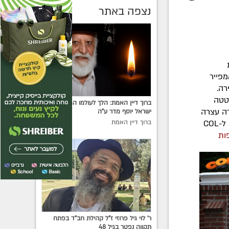
נצפה באתר
מפייר
בחקירה.
רים במהלך קטטה
ברוך דיין האמת: הלך לעולמו המחנך הרב
רה עצרה
ישראל יוסף מדר ע"ה
ברוך דיין האמת
צעירה שחורה שהייתה מעורבת באירוע. הרחוב כולו נסגר לתנועה ולהולכי רגל. ל-COL
ות
ר' לוי גיל פרוזי ז"ל קהילת חב"ד בפתח
תקווה נפטר בגיל 48