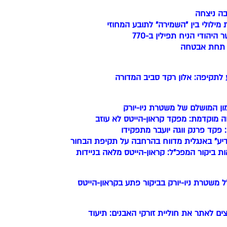
ה ניצחה
 מילולי בין "השמירה" לתובע המחוזי
 היהודי הניח תפילין ב-770
 תחת אבטחה
לתקיפה: אלון רקד סביב המדורה
ן המושלם של משטרת ניו-יורק
 מוקדמת: מפקד קראון-הייטס לא עוזב
: פקד פרנק ווגה יועבר מתפקידו
דיע" באנגלית מדווח בהרחבה על תקיפת הבחור
ת ביקור המפכ"ל: קראון-הייטס מלאה בניידות
 משטרת ניו-יורק בביקור פתע בקראון-הייטס
ם לאתר את חוליית זורקי האבנים: תיעוד