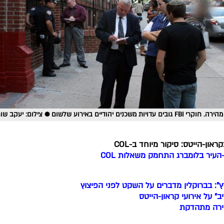
עדויות משכנים יהודיים באירוע שלשום ● צילום: יעקב שוחט, COL
ון-הייטס: סיקור מיוחד ב-COL
עיר בלומברג התחמק משאלות COL
": בברוקלין מדברים על השקט לפני הפיצוץ
ב" על אירועי קראון-הייטס
רה מתהדקת