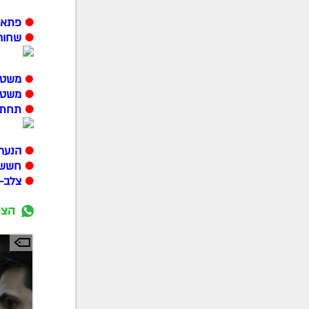
●
פתאו
●
שחורי
●
משטרת
●
משטרת
●
תחת א
●
הנער 
●
חשש 
●
צלב-
הצט