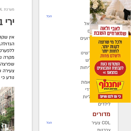
חדשות
מערכת COL
רדיו COL
הכל
ירי 
חב"ד בישראל
חב"ד בעולם
אין שקט
כינוסים ואירועים
הגדולה. 
קהילות
בחצרות קדשינו
שמחות אנ"ש
שפרצה ב
יוצאים לשליחות
נשות חב"ד
נודע כ
ברוך דיין האמת
בעולם החרדי
חדשות כלליות
לילדים
מדורים
COL צעיר
הכל
צרכנות