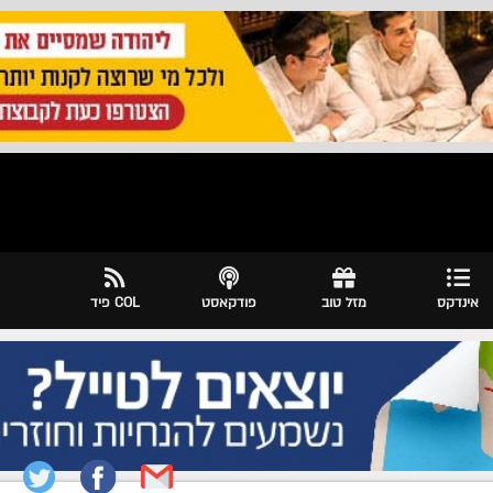
אינדקס
מזל טוב
פודקאסט
COL פיד