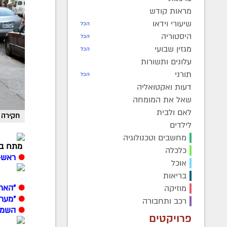
מראות קודש
שיעורי וידאו
הכל
היסטוריה
הכל
מגזין שבועי
הכל
עלונים ותשורות
תורני
הכל
דעות ואקטואליה
שאל את המומחה
לאם ולבית
חקירה מהירה. חוקרי FBI גובים 
לילדים
מחשבים וטכנולוגיה
מתח בקרא
כלכלה
●
ראש-ה
אוכל
בריאות
●
"הארץ
מוזיקה
●
"מערי
רכב ותחבורה
●
השמי
פרויקטים