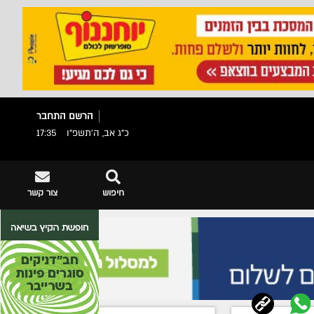
הרשם
התחבר
כ"ג אב, ה׳תשפ״ו
17:35
חיפוש
צור קשר