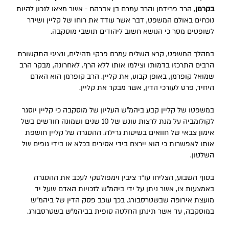
בקרמן
, הרב פרידמן והרב עמרם בן אברהם - אשר מצאו לנכון להיות
נוכחים באולם המשפט, דבר אשר עודד את רוחו של קליין ושידר
לשופטים מסר כי הנושא חשוב ליהודים תושבי מוסקבה.
במהלך המשפט, קרא השליח עמרם פרקי תהילים, ונציגי התקשורת
הרבים התרכזו בדמותו וצילמו אותו ללא הרף. לאחרונה, מבקר הרב
שמואל קופרמן, באופן קבוע, את קליין. הרב קופרמן הוא האדם
היחיד, פרט לעורכי הדין, אשר מבקר את קליין.
במשפטו של קליין קבע ביהמ"ש העליון של מוסקבה כי קליין יוסגר
לקולומביה על מנת לרצות עונש של 10 שנים ושמונה חודשים בשל
אימון צבאי של חוואים בשיטות גרילה. ההסגרה של קליין חושפת
אותו לאפשרות כי הוא יירצח בידי אסירים בכלא או בידי גופים של
השלטון.
בסוף השבוע, הצליחו עו"ד ציבין וימפולסקי לעכב את ההסגרה
באמצעות צו, אשר ניתן על ידי ביהמ"ש לזכויות האדם שעל יד
מועצת אירופה שבשטרסבורג. בכך עוכב פסק הדין של ביהמ"ש
במוסקבה, עד אשר תינתן החלטה סופית בביהמ"ש בשטרסבורג.