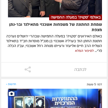
באולמי 'סקויה' במעלה החמישה
שמחת החתונה של משפחות אשכנזי מתאילנד ובר-נתן
מצפת
באולם האירועים 'סקויה' במעלה החמישה שבהרי ירושלים נערכה
חתונת החתן הת' בערל'ה אשכנזי בן מנכ"ל מוסדות חב''ד בתאילנד
השליח הרב חיים אליעזר ורעייתו מנוחה רחל אשכנזי, עב"ג הכלה
פרי...
לסיפור המלא
לכתבה
לפני 5 שעות
חדשות »