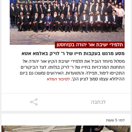
תלמידי ישיבת אור יהודה בקזחסטן
מסע מרגש בעקבות חייו של ר' לוי'ק באלמא אטא
מסלול מיוחד הוביל את תלמידי ישיבת הקיץ אור יהודה אל
התחנות המרכזיות בחייו של ר' לוי'ק בגלותו. לצד הביקורים
התקיימו לימוד, תפילה והתוועדות. האירועים נמשכו גם ביום
ההילולא עצמו סמוך לציון הק'.
לסיפור המלא
לכתבה
לפני 5 שעות