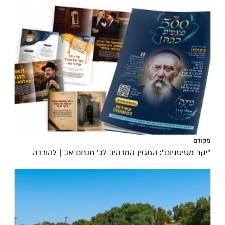
מקודם
''יקר מטיטניום'': המגזין המרהיב לכ’ מנחם־אב | להורדה