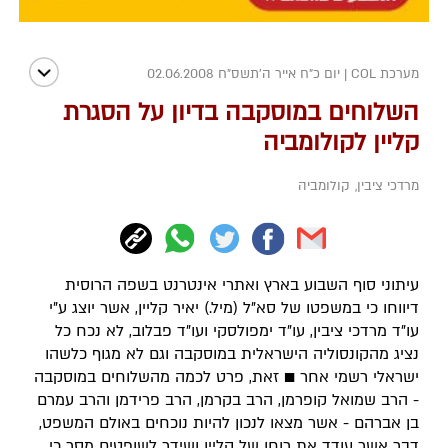
מערכת COL
|
יום כ"ח אייר ה׳תשס״ח 02.06.2008
השלוחים במוסקבה בדיון על הסגרת
קליין לקולומביה
מרדכי ציבין
,
קולומביה
עיתוני סוף השבוע בארץ ואתרי אינטרנט בשפה הרוסית
דיווחו כי במשפטו של סא"ל (מיל.) יאיר קליין, אשר יוצג ע"י
עו"ד מרדכי ציבין, עו"ד ימפולסקי ועו"ד פבלוב, לא נכח כל
נציג מהקונסוליה הישראלית במוסקבה וגם לא מגוף כלשהו
ישראלי רשמי אחר ■ זאת, פרט לכמה מהשלוחים במוסקבה
- הרב שמואל קופרמן, הרב בקרמן, הרב פרידמן והרב עמרם
בן אברהם - אשר מצאו לנכון להיות נוכחים באולם המשפט,
דבר אשר עודד את רוחו של קליין ושידר לשופטים מסר כי