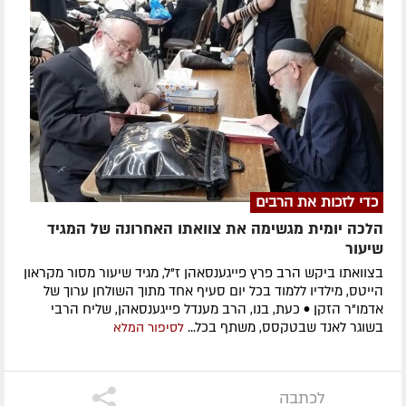
כדי לזכות את הרבים
הלכה יומית מגשימה את צוואתו האחרונה של המגיד
שיעור
בצוואתו ביקש הרב פרץ פייגענסאהן ז”ל, מגיד שיעור מסור מקראון
הייטס, מילדיו ללמוד בכל יום סעיף אחד מתוך השולחן ערוך של
אדמו”ר הזקן • כעת, בנו, הרב מענדל פייגענסאהן, שליח הרבי
בשוגר לאנד שבטקסס, משתף בכל...
לסיפור המלא
לכתבה