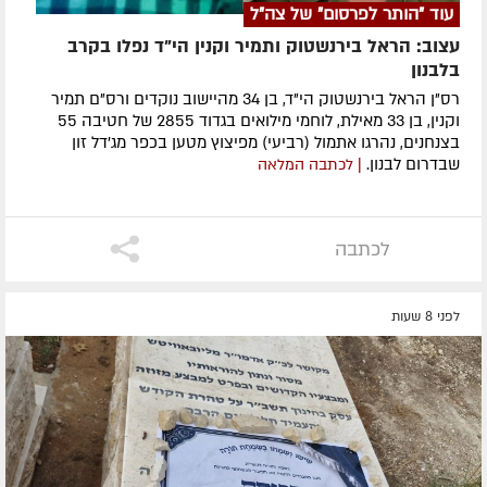
עוד "הותר לפרסום" של צה"ל
עצוב: הראל בירנשטוק ותמיר וקנין הי"ד נפלו בקרב
בלבנון
רס"ן הראל בירנשטוק הי"ד, בן 34 מהיישוב נוקדים ורס"ם תמיר
וקנין, בן 33 מאילת, לוחמי מילואים בגדוד 2855 של חטיבה 55
בצנחנים, נהרגו אתמול (רביעי) מפיצוץ מטען בכפר מג'דל זון
שבדרום לבנון.
| לכתבה המלאה
לכתבה
לפני 8 שעות