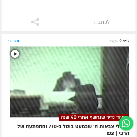
לכתבה
לפני 9 שעות
חדשות »
תיעוד נדיר שנחשף אחרי 40 שנה
הראלי צבאות ה' שכמעט בוטל ב-770 וההפתעה של
הרבי | צפו