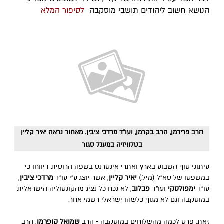
הנושא חשוב ליהודים תושבי מוסקבה
לסיפור המלא
הרב פרידמן, הרב בקרמן, ועו"ד מרדכי ציבין. מאחור נראה יאיר קליין
בטלוויזיה במעגל סגור
עיתוני סוף השבוע בארץ ואתרי אינטרנט בשפה הרוסית דיווחו כי
במשפטו של סא"ל (מיל.)
יאיר קליין
, אשר יוצג ע"י עו"ד
מרדכי ציבין
,
עו"ד
ימפולסקי
ועו"ד
פבלוב
, לא נכח כל נציג מהקונסוליה הישראלית
במוסקבה וגם לא מגוף כלשהו ישראלי רשמי אחר.
זאת, פרט לכמה מהשלוחים במוסקבה - הרב
שמואל קופרמן
, הרב