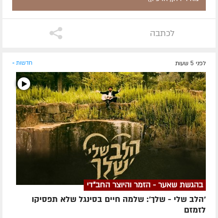
לכתבה
לפני 5 שעות
חדשות »
בהגשת שאער - הזמר והיוצר החב"די
'הלב שלי - שלך': שלמה חיים בסינגל שלא תפסיקו
לזמזם