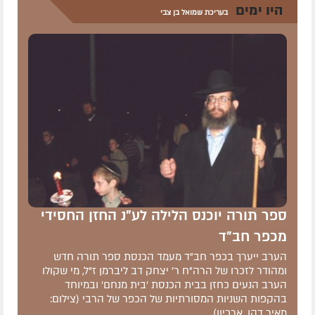
היו ימים
בעריכת שמואל בן צבי
ספר תורה יוכנס הלילה לע"נ החזן החסידי
מכפר חב"ד
הערב ייערך בכפר חב"ד מעמד הכנסת ספר תורה חדש
ומהודר לזכרו של הרה"ח ר' יצחק דב ליברמן ז"ל, מי שקולו
הערב הנעים כחזן בבית הכנסת 'בית מנחם' ובמיוחד
בהקפות השניות המסורתיות של הכפר של הרבי (צילום:
מאיר דהן, ארכיון)