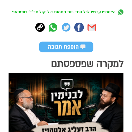
הצטרפו עכשיו לכל החדשות החמות של 'קול חב"ד' בווטסאפ
למקרה שפספסתם