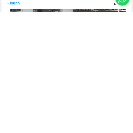
לפני יום
חדשות »
הרב ישראל מרילוס | שיעור מרתק
מהות 'הזמן' לפני בריאת העולם והקשרו לתורת
האבולוציה
במהלך התוועדות מיוחדת לרגל כ' מנחם-אב בבית שמש, מסר הרב
ישראל מרילוס שיעור מעמיק וראשוני בתורת הרבי מחב"ד. השיעור
שילב מצגת הדמיה ויזואלית ייחודית להמחשת הלכות קידוש
החודש ברמב"ם, לצד ביאורים בנוש...
לסיפור המלא