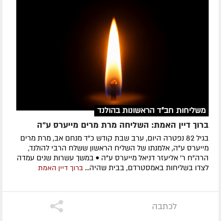
משליחות חב"ד הראשונות בהולנד
ברוך דיין האמת: השליחה מרת מרים מייערס ע"ה
בגיל 82 נפטרה היום, ערב שבת קודש כ"ד מנחם אב, מרת מרים
מייערס ע"ה, אלמנתו של השליח הראשון ששלח הרבי להולנד,
הרה"ח ר' אליעזר דניאל מייערס ע"ה • במשך עשרות שנים עמדה
לצדו בשליחות באמסטרדם, בבית שהיה...
ברוך דיין האמת
לכתבה