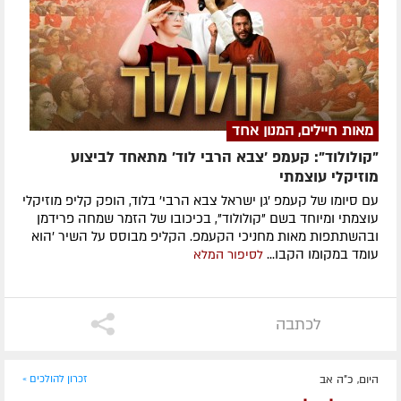
מאות חיילים, המנון אחד
"קולולוד": קעמפ 'צבא הרבי לוד' מתאחד לביצוע
מוזיקלי עוצמתי
עם סיומו של קעמפ 'גן ישראל צבא הרבי' בלוד, הופק קליפ מוזיקלי
עוצמתי ומיוחד בשם "קולולוד", בכיכובו של הזמר שמחה פרידמן
ובהשתתפות מאות מחניכי הקעמפ. הקליפ מבוסס על השיר 'הוא
עומד במקומו הקבו...
לסיפור המלא
לכתבה
היום, כ"ה אב
זכרון להולכים »