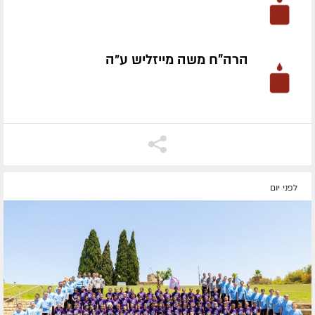
הרה"ח משה מייזליש ע״ה
לפני יום