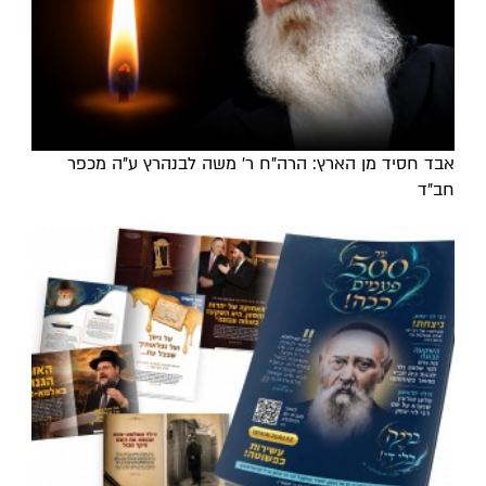
אבד חסיד מן הארץ: הרה"ח ר' משה לבנהרץ ע"ה מכפר
חב"ד