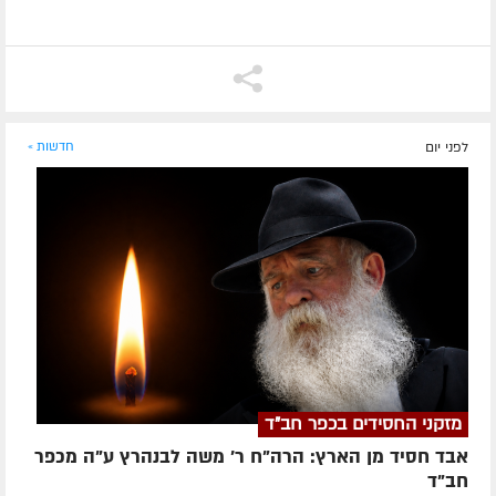
לפני יום
חדשות »
מזקני החסידים בכפר חב"ד
אבד חסיד מן הארץ: הרה"ח ר' משה לבנהרץ ע"ה מכפר
חב"ד