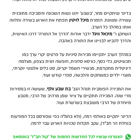
בדינר שיתקיים מחר, 'בשבע' יהנו נשות השכונה והסביבה מתוכנית
עשירה ומגוונת. הזמרת
מיכל לויטין
תפתח את הארוע בשירה ותלווה
אותו במהלך כל הערב.
השחקן ר'
מיכאל וויגל
ידבר אודות 'הדרך אל התורה' דרכו האישית,
והדרך להביא לבניינו את התורה באהבה.
במהלך הערב יתקיימו מכירות סיניות על פרטים יקרי ערך כמו
תכשיטים, כלי כסף, כורסא סלונית, חופשה זוגית בצפון, מצלמה
דיגיטלית מתקדמת, מכשירי חשמל יקרים, סט כלים אלגנטי יוקרתי,
מוצרי ילדים כמשחקים והלבשה, ספרי קודש ועוד.
את המכירה הפומבית תנהל הגב'
בת שבע וולף
, שעושה זו במסירות
מדי שנה. המכירה תתקיים על ציור שמן מרהיב של הרבי, מטבע
מיוחדת של הרבי משובצת בשרשרת ועוד.
הדינר יתקיים באולמי רמה, (ולא בחמ"ה כפי שפורסם בכל המודעות
בנחלת הר חב"ד), עקב תקלות טכניות הארוע עבר לרמה.
הצטרפו עכשיו לכל החדשות החמות של 'קול חב"ד' בווטסאפ