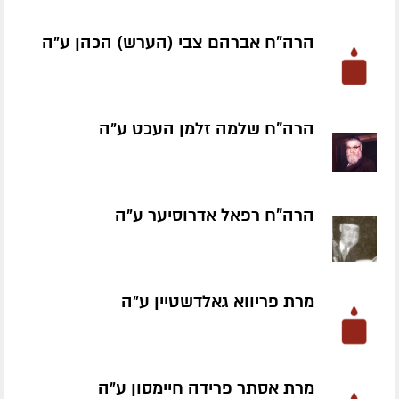
הרה"ח אברהם צבי (הערש) הכהן ע״ה
הרה"ח שלמה זלמן העכט ע״ה
הרה"ח רפאל אדרוסיער ע״ה
מרת פריווא גאלדשטיין ע״ה
מרת אסתר פרידה חיימסון ע״ה