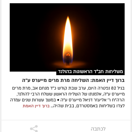
משליחות חב"ד הראשונות בהולנד
ברוך דיין האמת: השליחה מרת מרים מייערס ע"ה
בגיל 82 נפטרה היום, ערב שבת קודש כ"ד מנחם אב, מרת מרים
מייערס ע"ה, אלמנתו של השליח הראשון ששלח הרבי להולנד,
הרה"ח ר' אליעזר דניאל מייערס ע"ה • במשך עשרות שנים עמדה
לצדו בשליחות באמסטרדם, בבית שהיה...
ברוך דיין האמת
לכתבה