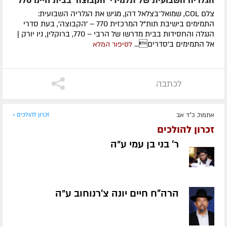
הגלריה השבועית של תלמידי 'הקבוצה' בבית חיינו 770
צלם COL, שמואל־בצלאל דהן, מגיש את הגלריה השבועית:
התמימים בישיבת תות"ל המרכזית 770 – 'הקבוצה', בעת סדרי
הנגלה והחסידות בבית מדרשו של הרבי – 770, ברוקלין, ניו יורק |
אל התמימים ב'סדרים...
לסיפור המלא
לכתבה
אתמול, כ"ד אב
זכרון להולכים »
זכרון להולכים
ר' בני בן עמי ע״ה
הרה"ח חיים יונה צ'רנוחוב ע״ה