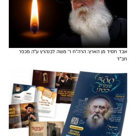
אבד חסיד מן הארץ: הרה"ח ר' משה לבנהרץ ע"ה מכפר
חב"ד