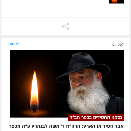
לפני יום
חדשות »
מזקני החסידים בכפר חב"ד
אבד חסיד מן הארץ: הרה"ח ר' משה לבנהרץ ע"ה מכפר