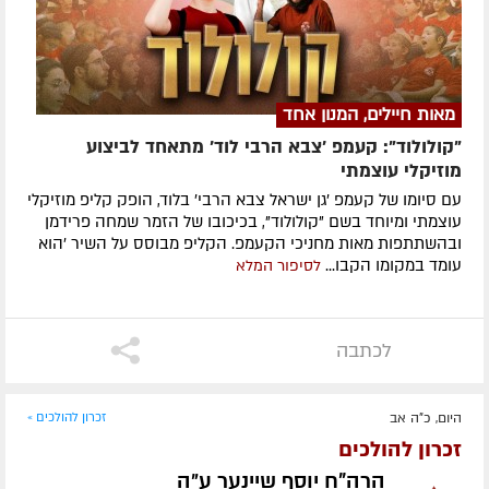
מאות חיילים, המנון אחד
"קולולוד": קעמפ 'צבא הרבי לוד' מתאחד לביצוע
מוזיקלי עוצמתי
עם סיומו של קעמפ 'גן ישראל צבא הרבי' בלוד, הופק קליפ מוזיקלי
עוצמתי ומיוחד בשם "קולולוד", בכיכובו של הזמר שמחה פרידמן
ובהשתתפות מאות מחניכי הקעמפ. הקליפ מבוסס על השיר 'הוא
עומד במקומו הקבו...
לסיפור המלא
לכתבה
היום, כ"ה אב
זכרון להולכים »
זכרון להולכים
הרה"ח יוסף שיינער ע״ה