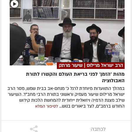
הרב ישראל מרילוס | שיעור מרתק
מהות 'הזמן' לפני בריאת העולם והקשרו לתורת
האבולוציה
במהלך התוועדות מיוחדת לרגל כ' מנחם-אב בבית שמש, מסר הרב
ישראל מרילוס שיעור מעמיק וראשוני בתורת הרבי מחב"ד. השיעור
שילב מצגת הדמיה ויזואלית ייחודית להמחשת הלכות קידוש
החודש ברמב"ם, לצד ביאורים בנוש...
לסיפור המלא
לכתבה