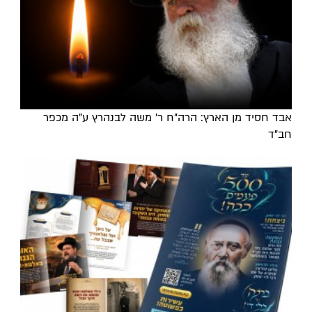
אבד חסיד מן הארץ: הרה"ח ר' משה לבנהרץ ע"ה מכפר
חב"ד