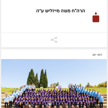
הרה"ח משה מייזליש ע״ה
לפני יום