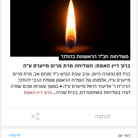
משליחות חב"ד הראשונות בהולנד
ברוך דיין האמת: השליחה מרת מרים מייערס ע"ה
בגיל 82 נפטרה היום, ערב שבת קודש כ"ד מנחם אב, מרת מרים
מייערס ע"ה, אלמנתו של השליח הראשון ששלח הרבי להולנד,
הרה"ח ר' אליעזר דניאל מייערס ע"ה • במשך עשרות שנים עמדה
לצדו בשליחות באמסטרדם, בבית שהיה...
ברוך דיין האמת
לכתבה
לפני יום
חדשות »