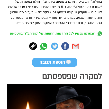
בחולון. "הרב ביטון, מתנדב מטעם בית חב''ד חולון במסגרת של
''אגודת סעד לחולה'' מזה כ-5 שנים: במועדון החברתי במרכז אלמו''ג
לשיקום – מועדון שיקומי לנפגעי נפש בקהילה – מעביר מדי שבוע
חוג פרשת השבוע. כמו כן בדיור מוגן – מגיע מידי חודש ומספר על
החג ומנהגיו", נכתב בדברי ההסבר להענקת המגן לשליח חב"ד.
הצטרפו עכשיו לכל החדשות החמות של 'קול חב"ד' בווטסאפ
למקרה שפספסתם