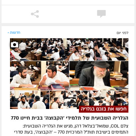
לפני יום
חדשות »
חפשו את בנכם בגלריה
הגלריה השבועית של תלמידי 'הקבוצה' בבית חיינו 770
צלם COL, שמואל־בצלאל דהן, מגיש את הגלריה השבועית:
התמימים בישיבת תות"ל המרכזית 770 – 'הקבוצה', בעת סדרי