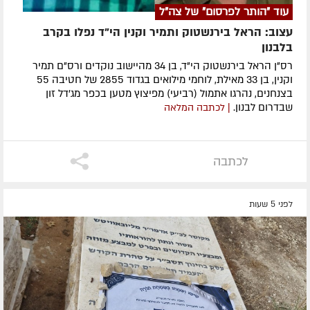
עוד "הותר לפרסום" של צה"ל
עצוב: הראל בירנשטוק ותמיר וקנין הי"ד נפלו בקרב
בלבנון
רס"ן הראל בירנשטוק הי"ד, בן 34 מהיישוב נוקדים ורס"ם תמיר
וקנין, בן 33 מאילת, לוחמי מילואים בגדוד 2855 של חטיבה 55
בצנחנים, נהרגו אתמול (רביעי) מפיצוץ מטען בכפר מג'דל זון
שבדרום לבנון.
| לכתבה המלאה
לכתבה
לפני 5 שעות