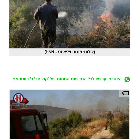
(צילום: מנחם ויליאמס - HNN)
הצטרפו עכשיו לכל החדשות החמות של 'קול חב"ד' בווטסאפ