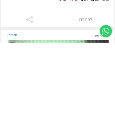
לכתבה
לפני 6 שעות
חדשות »
תיעוד נדיר שנחשף אחרי 40 שנה
הראלי צבאות ה' שכמעט בוטל ב-770 וההפתעה של
הרבי | צפו