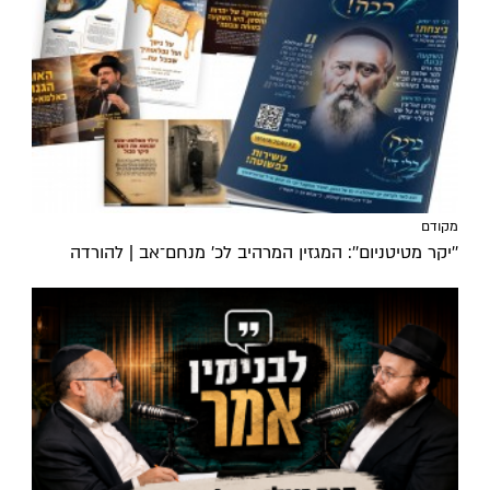
מקודם
''יקר מטיטניום'': המגזין המרהיב לכ’ מנחם־אב | להורדה