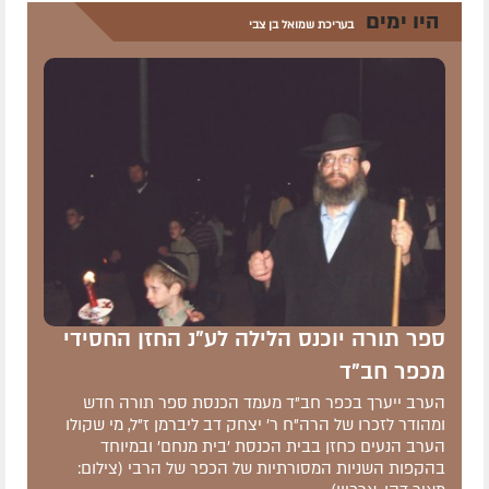
היו ימים
בעריכת שמואל בן צבי
ספר תורה יוכנס הלילה לע"נ החזן החסידי
מכפר חב"ד
הערב ייערך בכפר חב"ד מעמד הכנסת ספר תורה חדש
ומהודר לזכרו של הרה"ח ר' יצחק דב ליברמן ז"ל, מי שקולו
הערב הנעים כחזן בבית הכנסת 'בית מנחם' ובמיוחד
בהקפות השניות המסורתיות של הכפר של הרבי (צילום: