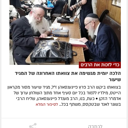
כדי לזכות את הרבים
הלכה יומית מגשימה את צוואתו האחרונה של המגיד
שיעור
בצוואתו ביקש הרב פרץ פייגענסאהן ז”ל, מגיד שיעור מסור מקראון
הייטס, מילדיו ללמוד בכל יום סעיף אחד מתוך השולחן ערוך של
אדמו”ר הזקן • כעת, בנו, הרב מענדל פייגענסאהן, שליח הרבי
בשוגר לאנד שבטקסס, משתף בכל...
לסיפור המלא
לכתבה