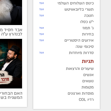
כינוס השלוחים העולמי
הכל
תשרי בליובאוויטש
הכל
חנוכה
הכל
י"ט כסלו
ג' תמוז
הכל
אבד חסיד מן
לבנהרץ ע"ה 
בחירות
הכל
אירועים היסטוריים
הכל
סיכומי שנה
סדרות מיוחדות
הכל
תגיות
שיעורים והרצאות
אנשים
נושאים
מקומות
האם הבחורים
מוסדות וארגונים
מקודם
המשגיח בשי
רדיו COL