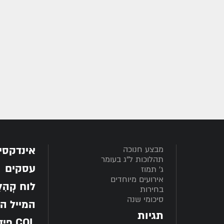
אינדקסי
מבצע חנוכה
תהלוכות ל"ג בעומר
עסקים
ג' תמוז
אירועים מיוחדים
לוח קְהִלָּ
בחירות
סיכומי שנה
המייל ה
תגיות
COL פיד