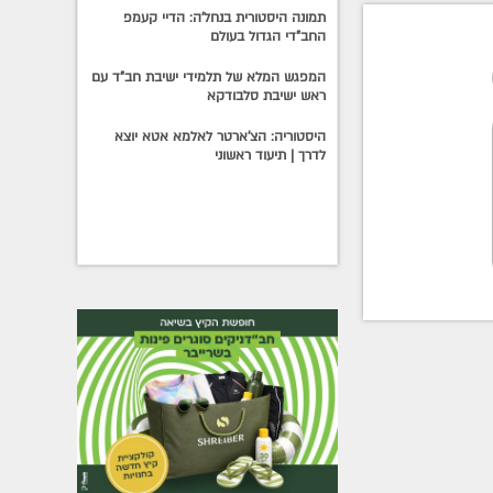
תמונה היסטורית בנחל'ה: הדיי קעמפ
החב"די הגדול בעולם
המפגש המלא של תלמידי ישיבת חב"ד עם
ראש ישיבת סלבודקא
היסטוריה: הצ'ארטר לאלמא אטא יוצא
לדרך | תיעוד ראשוני