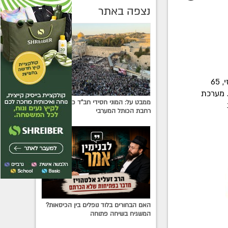
נצפה באתר
היום, כ"ח אייר, נמלאו למרא דאתרא של כפר-חב"ד, הרב מרדכי-שמואל אשכנזי, 65
. מערכת
ממבט על: המוני חסידי חב"ד כבשו את
רחבת הכותל המערבי
האם הבחורים בלוד נופלים בין הכיסאות?
המשגיח בשיחה פתוחה