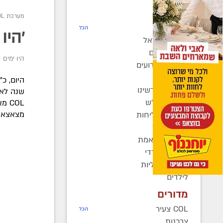
חדשות
מערכת COL
רדיו COL
הכל
'היו 
חב"ד בישראל
חב"ד בעולם
היו ימים
כינוסים ואירועים
קהילות
בחצרות קדשינו
שנה לאי
שמחות אנ"ש
COL
מצאצאיו
יוצאים לשליחות
נשות חב"ד
ברוך דיין האמת
בעולם החרדי
חדשות כלליות
לילדים
מדורים
COL צעיר
הכל
צרכנות