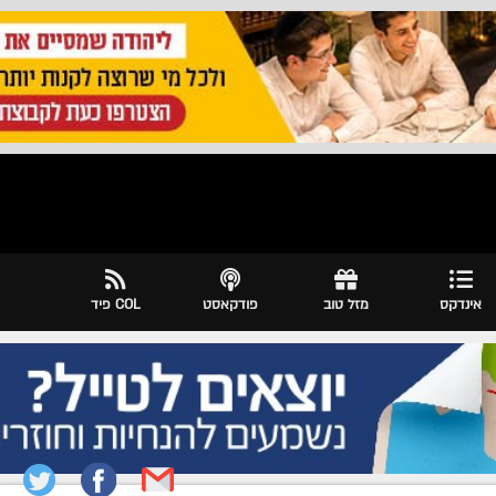
אינדקס
מזל טוב
פודקאסט
COL פיד