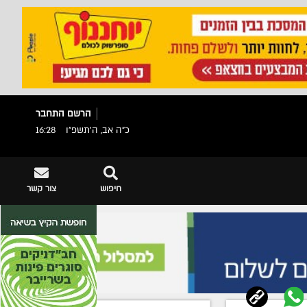
הרשם
התחבר
כ"ה אב, ה׳תשפ״ו
16:28
חיפוש
צור קשר