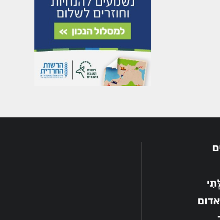
ם
תִי
אדום