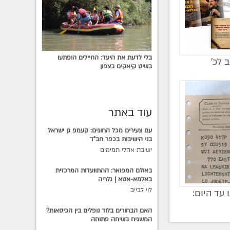
בלי לדעת את היעד: החיילים הופתעו
ב לכ’
בשיט קיאקים בצפון
עוד באתר
עם צעירים מכל החוגים: קעמפ גן ישראל
בני הישיבות בכפר חב"ד
ישיבת אהלי תמימים
באולם המפואר: ההתוועדות המרכזית
באלמא-אטא | גלריה
לוי לבייב
עד היום:
האם הבחורים בלוד נופלים בין הכיסאות?
המשגיח בשיחה פתוחה