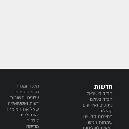
חדשות
הלכה ומנהג
מדף הספרים
חב”ד בישראל
עלונים ותשורות
חב”ד בעולם
דעות ואקטואליה
כינוסים ואירועים
שאל את המומחה
קהילות
לאם ולבית
בחצרות קדשינו
לילדים
שמחות אנ"ש
מוזיקה
יוצאים לשליחות