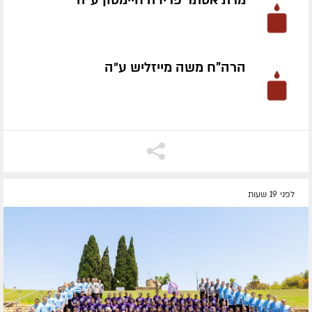
הרה"ח משה מייזליש ע״ה
לפני 19 שעות