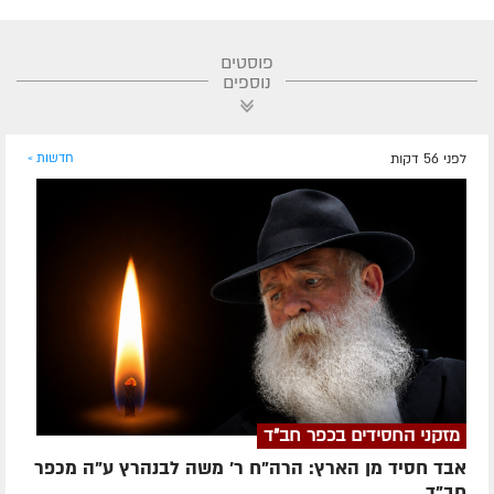
פוסטים
נוספים
לפני 56 דקות
חדשות »
מזקני החסידים בכפר חב"ד
אבד חסיד מן הארץ: הרה"ח ר' משה לבנהרץ ע"ה מכפר
חב"ד