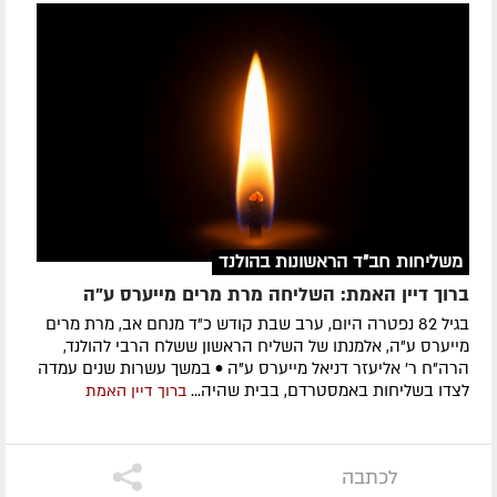
משליחות חב"ד הראשונות בהולנד
ברוך דיין האמת: השליחה מרת מרים מייערס ע"ה
בגיל 82 נפטרה היום, ערב שבת קודש כ"ד מנחם אב, מרת מרים
מייערס ע"ה, אלמנתו של השליח הראשון ששלח הרבי להולנד,
הרה"ח ר' אליעזר דניאל מייערס ע"ה • במשך עשרות שנים עמדה
לצדו בשליחות באמסטרדם, בבית שהיה...
ברוך דיין האמת
לכתבה