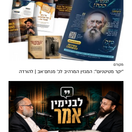
מקודם
''יקר מטיטניום'': המגזין המרהיב לכ’ מנחם־אב | להורדה