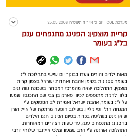
מערכת COL
|
יום כ' אייר ה׳תשס״ח 25.05.2008
קריית מוצקין: הפנינג מתנפחים ענק
בל"ג בעומר
מאות ילדים והורים צעדו בבוקר יום שישי בתהלוכת ל"ג
בעומר ססגונית בסימן אהבת ואחדות ישראל בצפון קרית
מוצקין. התהלוכה יצאה מהמרכז המסחרי בשכונת נווה גנים
בלווי להקת מתופפים לכיוון פארק בן צבי שם התכנסו ושמעו
על ל"ג בעומר, אהבת ישראל ואמירת י"ב הפסוקים ע"י
המנחה הת' יוסי קליין. בשילוב הופעה מרתקת של אייל הורן
שיאן גינס בשליטה בכדור. בסיום הכינוס חגגו הילדים
בהפנינג מתנפחים ענק, עד שעות הצהרים המאוחרות.
התהלוכה אורגנה ע"י הרב שמעון ומלכי אייזנבך שלוחי הרבי