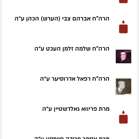
הרה"ח אברהם צבי (הערש) הכהן ע״ה
הרה"ח שלמה זלמן העכט ע״ה
הרה"ח רפאל אדרוסיער ע״ה
מרת פריווא גאלדשטיין ע״ה
מרת אסתר פרידה חיימסון ע״ה