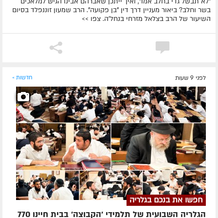
"לא תבשל גדי בחלב אמו", ואיך ייתכן שאברהם אבינו הגיש למלאכים
בשר וחלב? ביאור מעניין דרך דין "בן פקועה". הרב שמעון זוננפלד בסיום
השיעור של הרב בצלאל מזרחי בנחל'ה. צפו >>
לפני 9 שעות
חדשות »
חפשו את בנכם בגלריה
הגלריה השבועית של תלמידי 'הקבוצה' בבית חיינו 770