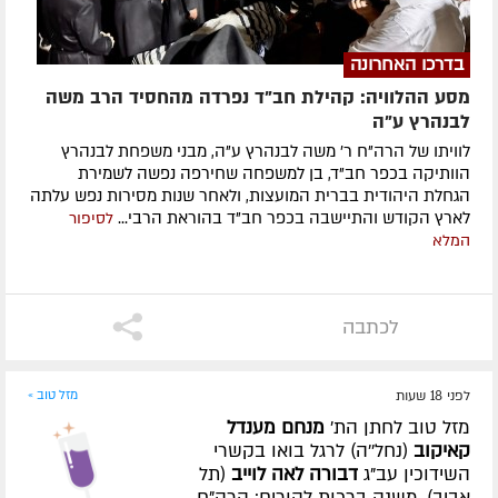
בדרכו האחרונה
מסע ההלוויה: קהילת חב"ד נפרדה מהחסיד הרב משה
לבנהרץ ע"ה
לוויתו של הרה"ח ר' משה לבנהרץ ע"ה, מבני משפחת לבנהרץ
הוותיקה בכפר חב"ד, בן למשפחה שחירפה נפשה לשמירת
הגחלת היהודית בברית המועצות, ולאחר שנות מסירות נפש עלתה
לארץ הקודש והתיישבה בכפר חב"ד בהוראת הרבי...
לסיפור
המלא
לכתבה
לפני 18 שעות
מזל טוב »
מזל טוב לחתן הת'
מנחם מענדל
קאיקוב
(נחל''ה) לרגל בואו בקשרי
השידוכין עב"ג
דבורה לאה לוייב
(תל
אביב). משנה ברכות להורים: הרה"ח