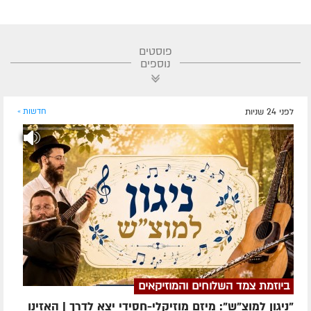
פוסטים
נוספים
לפני 24 שניות
חדשות »
ביוזמת צמד השלוחים והמוזיקאים
"ניגון למוצ"ש": מיזם מוזיקלי-חסידי יצא לדרך | האזינו