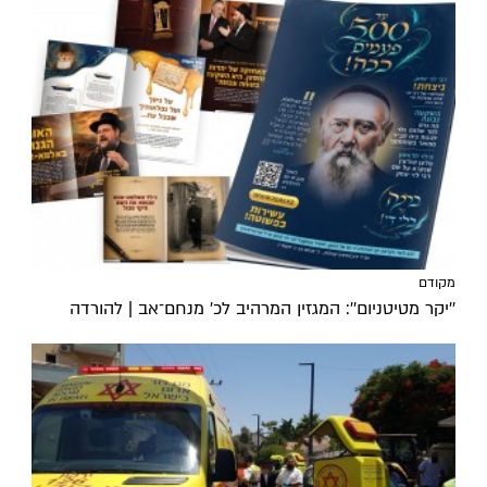
מקודם
''יקר מטיטניום'': המגזין המרהיב לכ’ מנחם־אב | להורדה