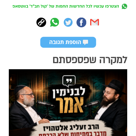
הצטרפו עכשיו לכל החדשות החמות של 'קול חב"ד' בווטסאפ
למקרה שפספסתם