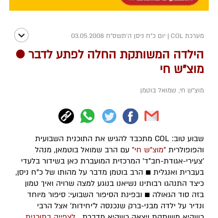
מערכת COL
|
יום כ"ח ניסן ה׳תשס״ח 03.05.2008
הילדה המשותקת החלה לפתע לדבר ●
מוצ"ש חי
מוצ"ש חי
,
שמואל בוטמן
שבוע טוב: COL מתכבד להגיש את התוכנית השבועית
והפופולרית
"מוצ"ש חי"
עם הרב שמואל בוטמאן, מנהל
'צעירי-אגודת-חב"ד' המרכזית המועברת כאן בשידור בלעדי
בעברית ואנגלית ■ הרב בוטמן מדבר על מהותו של כ"ח ניסן,
כיצד התנהגו רבותינו נשיאנו בנוגע למצה שרויה ואיך טמון
בזה סוד הגאולה ■ ובפינת הסיפור השבועי: סיפור מיוחד
ונדיר על ילדה מבני-ברק שנכנסה ל'יחידות' אצל הרבי
כשהיא משותקת ויצאה כשהיא מדברת...
לצפייה בתוכנית