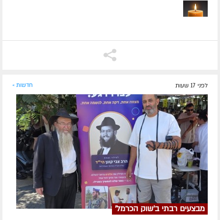
לפני 17 שעות
חדשות »
מבצעים רבתי ב'שוק הכרמל'