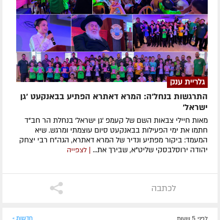
גלריית ענק
התרגשות בנחל'ה: המרא דאתרא הפתיע בבאנקעט 'גן
ישראל'
מאות חיילי צבאות השם של קעמפ 'גן ישראל' בנחלת הר חב"ד
חתמו את ימי הפעילות בבאנקעט סיום עוצמתי ומרגש. שיא
המעמד: ביקור מפתיע ונדיר של המרא דאתרא, הגה"ח רבי יצחק
יהודה ירוסלבסקי שליט"א, שבירך את...
| לצפייה
לכתבה
לפני 5 שעות
חדשות »