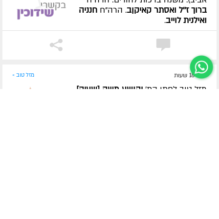
ברוך ז''ל ואסתר קאיקןב
. הרה"ח
חנניה
ואילנית לוייב
.
לפני 18 שעות
מזל טוב »
מזל טוב לחתן הת'
יהושע משה [שעיה]
חזן
(לוד) לרגל בואו בקשרי השידוכין
עב"ג
חיה מושקא וילהלם
(קריית אתא).
משנה ברכות להורים: הרה"ח
אלכסנדר
וליבא בתיה חזן
. הרה"ח
יוסי ודינה
וילהלם
.
לפני 18 שעות
מזל טוב »
מזל טוב לחתן הת'
מנחם מענדל קליש