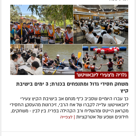
גלריה מ'צעירי ליובאוויטש'
משחק חסידי גדול ומתנפחים בכנרת; 3 ימים בישיבת
קיץ
כך עברו היומיים שסביב כ"ף מנחם אב בישיבת הקיץ צעירי
ליובאוויטש: עלייה לקברו של אח הרבי, זיכרונות מהעסקן החסידי
מקראון הייטס ומהשליח ורב הקהילה בפריז. בין לבין - משחקים,
חידונים ושפע של אטרקציות
| לצפייה