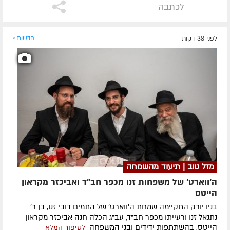
לכתבה
לפני 38 דקות
חדשות »
מזל טוב | תיעוד מהשמחה
ה'ווארט' של משפחות זנו מכפר חב"ד ואביכזר מקראון
הייטס
בניו יורק התקיימה שמחת ה'ווארט' של התמים דובי זנו, בן ר'
נתנאל זנו ורעייתו מכפר חב"ד, עב"ג הכלה חנה אביכזר מקראון
הייטס, בהשתתפות ידידים ובני המשפחה
לסיפור המלא