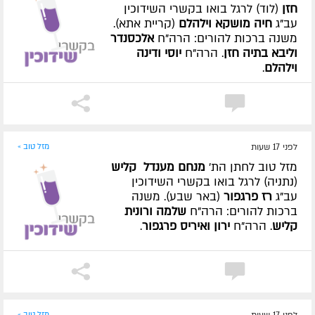
חזן
(לוד) לרגל בואו בקשרי השידוכין
עב"ג
חיה מושקא וילהלם
(קריית אתא).
משנה ברכות להורים: הרה"ח
אלכסנדר
וליבא בתיה חזן
. הרה"ח
יוסי ודינה
וילהלם
.
לפני 17 שעות
מזל טוב »
מזל טוב לחתן הת'
מנחם מענדל קליש
(נתניה) לרגל בואו בקשרי השידוכין
עב"ג
רז פרגפור
(באר שבע). משנה
ברכות להורים: הרה"ח
שלמה ורונית
קליש
. הרה"ח
ירון ואיריס פרגפור
.
מזל טוב »