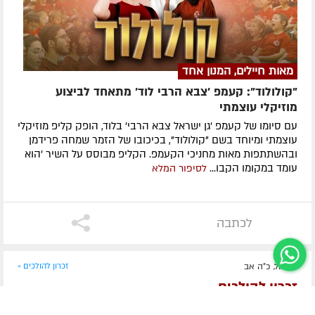
מאות חיילים, המנון אחד
"קולולוד": קעמפ 'צבא הרבי לוד' מתאחד לביצוע
מוזיקלי עוצמתי
עם סיומו של קעמפ 'גן ישראל צבא הרבי' בלוד, הופק קליפ מוזיקלי
עוצמתי ומיוחד בשם "קולולוד", בכיכובו של הזמר שמחה פרידמן
ובהשתתפות מאות מחניכי הקעמפ. הקליפ מבוסס על השיר 'הוא
עומד במקומו הקבו...
לסיפור המלא
לכתבה
אתמול, כ"ה אב
זכרון להולכים »
זכרון להולכים
הרה"ח יוסף שיינער ע״ה