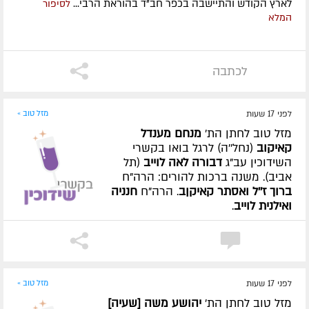
לארץ הקודש והתיישבה בכפר חב"ד בהוראת הרבי...
לסיפור
המלא
לכתבה
לפני 17 שעות
מזל טוב »
מזל טוב לחתן הת'
מנחם מענדל
קאיקוב
(נחל''ה) לרגל בואו בקשרי
השידוכין עב"ג
דבורה לאה לוייב
(תל
אביב). משנה ברכות להורים: הרה"ח
ברוך ז''ל ואסתר קאיקןב
. הרה"ח
חנניה
ואילנית לוייב
.
לפני 17 שעות
מזל טוב »
מזל טוב לחתן הת'
יהושע משה [שעיה]