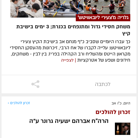
גלריה מ'צעירי ליובאוויטש'
משחק חסידי גדול ומתנפחים בכנרת; 3 ימים בישיבת
קיץ
כך עברו היומיים שסביב כ"ף מנחם אב בישיבת הקיץ צעירי
ליובאוויטש: עלייה לקברו של אח הרבי, זיכרונות מהעסקן החסידי
מקראון הייטס ומהשליח ורב הקהילה בפריז. בין לבין - משחקים,
חידונים ושפע של אטרקציות
| לצפייה
לכתבה
היום, כ"ו אב
זכרון להולכים »
זכרון להולכים
הרה"ח אברהם ישעיה גרונר ע״ה