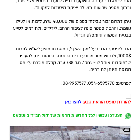
מסר ל-COL כי "עד כה הושקעו בבנייה למעלה מ-900 אלף שקל,
ובתוך מספר שבועות תושלם יציקת היסודות למקווה".
ניתן לתרום "בור טבילה" בסכום של 40,000 ש"ח, לזכות או לעילוי
נשמת, והרב ליפסקר פונה לציבור הרחב, לידידים, ולתורמים לסייע
בבניית המקווה וקומפלס הגדול.
הרב ליפסקר הכריז על "מגן האלף", במסגרתו מוצע לאנ"ש לתרום
1000$, ולרכוש מטר מרובע בבית הכנסת. תרומות ניתן להעביר
ל: "מוסדות אוהל לוי-יצחק". ת.ד 788 ערד. קבלה מוכרת ע"י מס
הכנסה תינתן לתורמים.
לפרטים: 054-6595770, 08-9957577.
להורדת טופס הוראת קבע:
לחצו כאן
הצטרפו עכשיו לכל החדשות החמות של 'קול חב"ד' בווטסאפ