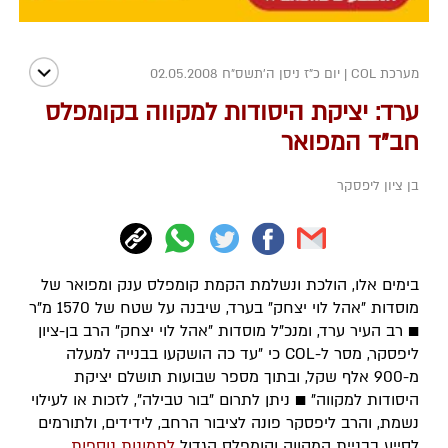
מערכת COL
|
יום כ"ז ניסן ה׳תשס״ח 02.05.2008
ערד: יציקת היסודות למקווה בקומפלס
חב"ד המפואר
בן ציון ליפסקר
בימים אלו, הולכת ונשלמת הקמת קומפלס ענק ומפואר של
מוסדות "אהל לוי יצחק" בערד, שיבנה על שטח של 1570 מ"ר
■ רב העיר ערד, ומנכ"ל מוסדות "אהל לוי יצחק" הרב בן-ציון
ליפסקר, מסר ל-COL כי "עד כה הושקעו בבנייה למעלה
מ-900 אלף שקל, ובתוך מספר שבועות תושלם יציקת
היסודות למקווה" ■ ניתן לתרום "בור טבילה", לזכות או לעילוי
נשמת, והרב ליפסקר פונה לציבור הרחב, לידידים, ולתורמים
לסייע בבניית המקווה וקומפלס הגדול
לתמונות נוספות