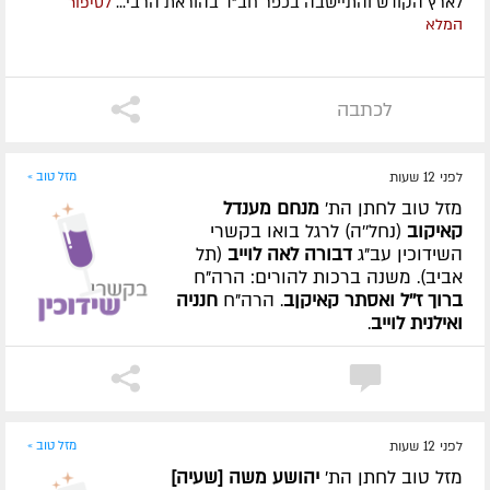
לארץ הקודש והתיישבה בכפר חב"ד בהוראת הרבי...
לסיפור
המלא
לכתבה
לפני 12 שעות
מזל טוב »
מזל טוב לחתן הת'
מנחם מענדל
קאיקוב
(נחל''ה) לרגל בואו בקשרי
השידוכין עב"ג
דבורה לאה לוייב
(תל
אביב). משנה ברכות להורים: הרה"ח
ברוך ז''ל ואסתר קאיקןב
. הרה"ח
חנניה
ואילנית לוייב
.
לפני 12 שעות
מזל טוב »
מזל טוב לחתן הת'
יהושע משה [שעיה]