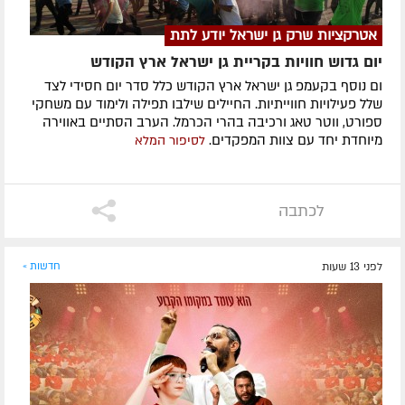
אטרקציות שרק גן ישראל יודע לתת
יום גדוש חוויות בקריית גן ישראל ארץ הקודש
ום נוסף בקעמפ גן ישראל ארץ הקודש כלל סדר יום חסידי לצד
שלל פעילויות חווייתיות. החיילים שילבו תפילה ולימוד עם משחקי
ספורט, ווטר טאג ורכיבה בהרי הכרמל. הערב הסתיים באווירה
מיוחדת יחד עם צוות המפקדים.
לסיפור המלא
לכתבה
לפני 13 שעות
חדשות »