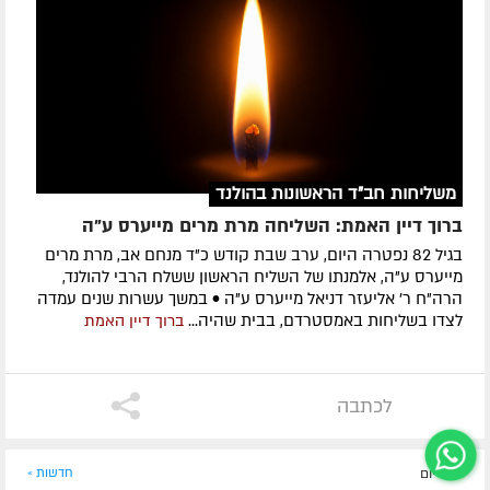
משליחות חב"ד הראשונות בהולנד
ברוך דיין האמת: השליחה מרת מרים מייערס ע"ה
בגיל 82 נפטרה היום, ערב שבת קודש כ"ד מנחם אב, מרת מרים
מייערס ע"ה, אלמנתו של השליח הראשון ששלח הרבי להולנד,
הרה"ח ר' אליעזר דניאל מייערס ע"ה • במשך עשרות שנים עמדה
לצדו בשליחות באמסטרדם, בבית שהיה...
ברוך דיין האמת
לכתבה
לפני יום
חדשות »