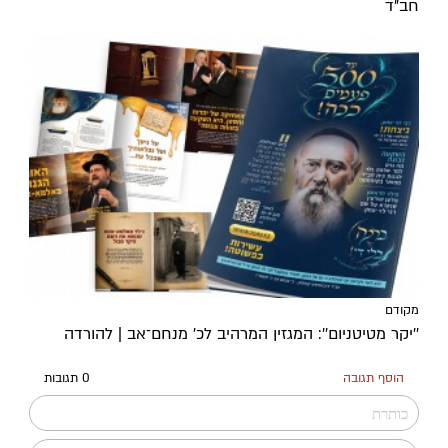
חב"ד
מקודם
''יקר מטיטניום'': המגזין המרהיב לכ’ מנחם־אב | להורדה
הוסף תגובה
0 תגובות