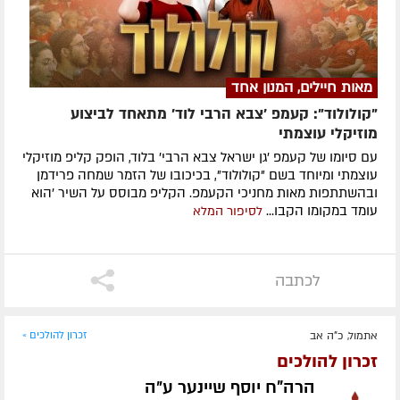
מאות חיילים, המנון אחד
"קולולוד": קעמפ 'צבא הרבי לוד' מתאחד לביצוע
מוזיקלי עוצמתי
עם סיומו של קעמפ 'גן ישראל צבא הרבי' בלוד, הופק קליפ מוזיקלי
עוצמתי ומיוחד בשם "קולולוד", בכיכובו של הזמר שמחה פרידמן
ובהשתתפות מאות מחניכי הקעמפ. הקליפ מבוסס על השיר 'הוא
עומד במקומו הקבו...
לסיפור המלא
לכתבה
אתמול, כ"ה אב
זכרון להולכים »
זכרון להולכים
הרה"ח יוסף שיינער ע״ה