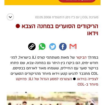
מערכת COL
|
יום כ"ז ניסן ה׳תשס״ח 02.05.2008
הריקודים הסוערים במחנה הצבא ●
וידאו
במהלך
הביקור
של מאות משתתפי קורס JLI בישראל, לפני
חודש ימים, הם ביקרו בין-היתר גם במחנה-צבא, שם פתחו
בריקוד סוער עם החיילים, ששמחו מאוד לארחם בבסיסם.
COL מתכבד להגיש קטע וידאו מיוחד מהריקודים הסוערים
לצפייה בוידאו
●
הצטרפו למסע הגדול של JLI: פרויקט
מיוחד ב-COL