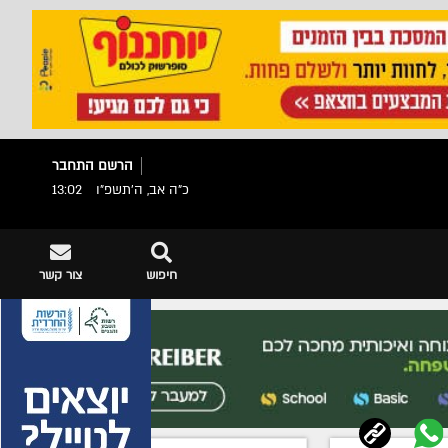
הרשם
התחבר
כ"ה אב, ה׳תשפ״ו
13:02
חיפוש
צור קשר