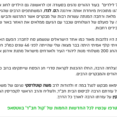
ל לילדים" בעוד ההורים נהנים בסעודה זכו לראשונה גם הילדים לחוג 
נו מתוכנית מיוחדת אותה אירגנה
ר.ס. לנדו
, המשתתפים הרבים שהגיע
 מלאה ורחבה המנתה עשרות רבות של מבקרים אשר התרגשו והביעו 
 על פועלם של השלוחים שכבר עם הגיעם ממלאים את האזור באור 
ידים רחבות.
 היו נלהבות מאוד כמו אחד הישראלים שנשמע סח לחברו: הפעם הא
שבא ראיתי קלף אמיתי היתה בבר מצווה שלי שהייתה לפני 46 שנ
במהלך החג 200 משלוחי מנות ליהודי העיר ולאורחים מישראל מתנת אירגון 
צלחה הרבה, החלו ההכנות לקראת סדרי חג הפסח שייתקימו ברוב פ
הודים והמבקרים הרבים.
מאוו מבקש לנצל במה זו ולהודות לרב
משה קוטלרסקי
נציגם של מש
 עזרתם הרבה לביסוס הבית חב"ד, ולשליח והרב הראשי לקפריסין ה
ין
על עזרתו הרבה לאורך כל הדרך.
רפו עכשיו לכל החדשות החמות של 'קול חב"ד' בווטסאפ