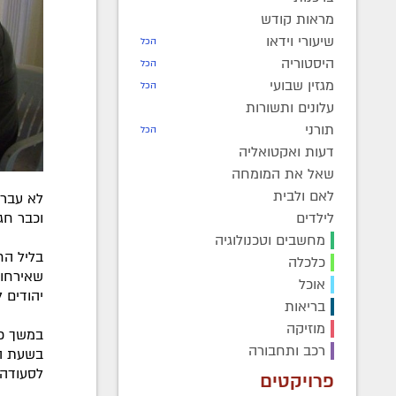
מראות קודש
שיעורי וידאו
הכל
היסטוריה
הכל
מגזין שבועי
הכל
עלונים ותשורות
תורני
הכל
דעות ואקטואליה
שאל את המומחה
לאם ולבית
לא עבר 
וכבר חגג
לילדים
מחשבים וטכנולוגיה
בליל הח
כלכלה
אוכל
יהודים 
בריאות
מוזיקה
במשך כל
רכב ותחבורה
בשעת הצ
לסעודה 
פרויקטים