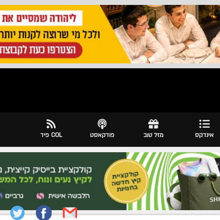
אינדקס
מזל טוב
פודקאסט
COL פיד