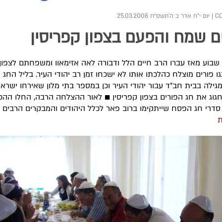
|
יום י"ח אדר ב ה׳תשס״ח 25.03.2008
ם שמח והפעם בצפון קפריסין
שבוע מאז עברו הרב חיים הלל ודבורה לאה אזימאוו ומשפחתם לצפון 
גו פורים מוצלח כהלכתו אותו לא ישכחו זמן רב יהודי העיר. בליל החג 
גילה בבית חב"ד עבור יהודי העיר וכן במספר בתי מלון שאירחו ישראל
גוג את חג הפורים בצפון קפריסין ■ לאור ההצלחה הרבה, החלו ההכ
דרי חג הפסח שייתקימו ברוב פאר לכלל היהודים והמבקרים הרבים
ת