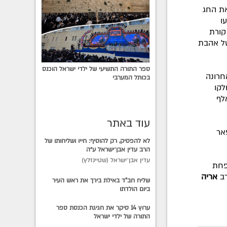
את החג
ו
קורת
של אהבת
ספר התורה התשיעי של ילדי ישראל הוכנס
חרונה
בכותל המערבי
ים כמו"כ חולקו
אלף
עוד באתר
אר
לא להפסיק, רק להוסיף: חייו ושליחותו של
הרב עדין אבן־ישראל ע״ה
עדין אבן־ישראל (שטיינזלץ)
פחת
רב
אריה
שליח חב"ד באילת בירך את ראש העיר
ביום הולדתו
ערוץ 14 סיקר את חגיגת הכנסת ספר
התורה של ילדי ישראל