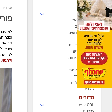
חדשות
מערכת COL
רדיו COL
הכל
פורי
חב"ד בישראל
חב"ד בעולם
לא עבר 
כינוסים ואירועים
וכבר חג
קהילות
קריאת מ
בחצרות קדשינו
שבאו לח
שמחות אנ"ש
לקראת ס
יוצאים לשליחות
ולתמונו
נשות חב"ד
ברוך דיין האמת
בעולם החרדי
חדשות כלליות
לילדים
מדורים
COL צעיר
הכל
צרכנות