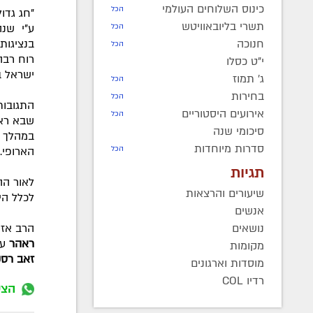
כינוס השלוחים העולמי
הכל
"חג גדו
תשרי בליובאוויטש
ע"י שנה
הכל
בנציגות
חנוכה
הכל
רוח רבה
י"ט כסלו
ישראל ב
ג' תמוז
הכל
בחירות
הכל
התגובות
אירועים היסטוריים
הכל
סיכומי שנה
סדרות מיוחדות
הארופי.
הכל
תגיות
לאור הה
שיעורים והרצאות
לכלל הי
אנשים
הרב אזי
נושאים
ראהר
על
מקומות
זאב רסק
מוסדות וארגונים
רדיו COL
הצט