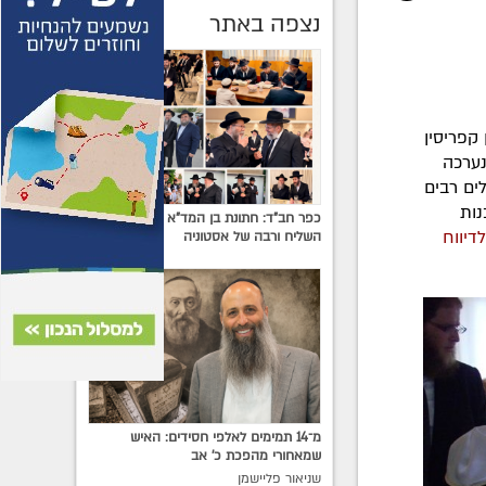
נצפה באתר
קפריסין
נערכה
ים רבים
נות
כפר חב"ד: חתונת בן המד"א עם בת
לדיווח
השליח ורבה של אסטוניה
מ־14 תמימים לאלפי חסידים: האיש
שמאחורי מהפכת כ׳ אב
שניאור פליישמן