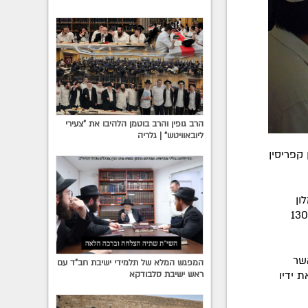
הרב גופין והרב בוטמן הלהיבו את "צעירי
ליובאוויטש" | גלריה
קפריסין
ון
שאירחו ישראלים רבים שבאו לחגוג את חג הפורים בצפון קפריסין וס"ה זכו כ-130
שר
המפגש המלא של תלמידי ישיבת חב"ד עם
 ידיו
ראש ישיבת סלבודקא