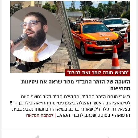
"מרגיש חובה לומר זאת לכולנו"
הזעקה של הזמר החב"די מלוד שראה את ניסיונות
ההחייאה
ר' אבי מנחם הזמר החב"די מקהילת חב"ד בלוד נחשף היום
לסיטואציה בה אנשי ההצלה ביצעו ניסיונות החייאה בילד בן ה-5
בצלאל דוד גילר ז"ל, שאותר ברכב בשיא החום ומותו נקבע בבית
הרפואה • בפוסט שכתב לחברי הקהי...
| לכתבה המלאה