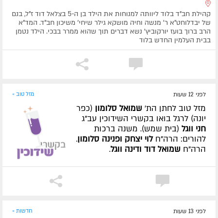
קהילת חב"ד בלוד ליוותה למנוחות את הילד בן ה-5 בצלאל דוד ז"ל, בנם
של יבדלוחט"א ר' מנשה וחיה מושקא גילר שיחי' משיכון חב"ד. המד"א
הרב ברוך בועז יורקוביץ' נשא דברים תוך שהוא ממרר בבכי. הילד נטמן
בבית העלמין החדש בלוד
לפני 12 שעות
מזל טוב »
מזל טוב לחתן הת'
שמואל סלומון
(כפר
יונה) לרגל בואו בקשרי השידוכין עב"ג
חני ווגל
(בית שמש). משנה ברכות
להורים: הרה"ח
לוי יצחק ופנינה סלומון
.
הרה"ח
שמואל דוד ודינה ווגל
.
לפני 13 שעות
חדשות »