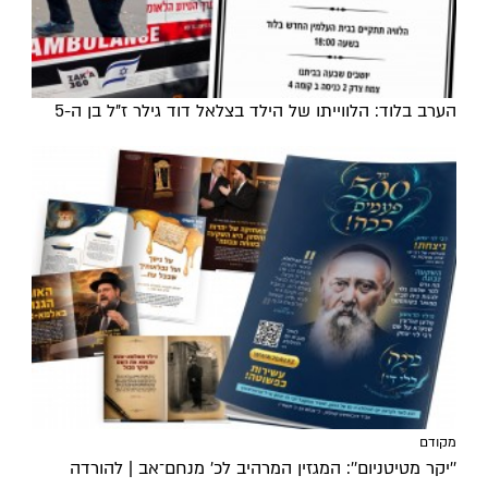
הערב בלוד: הלווייתו של הילד בצלאל דוד גילר ז"ל בן ה-5
מקודם
''יקר מטיטניום'': המגזין המרהיב לכ’ מנחם־אב | להורדה