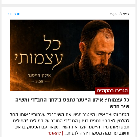
לפני 8 שעות
חדשות »
הגבירו רמקולים
כל עצמותי: אילון הייטנר נתפס ב'לחן' החב"די ומשיק
שיר חדש
הזמר והיוצר אילון הייטנר מגיש את השיר "כל עצמותיי" אותו החל
להלחין לאחר שנתפס בניגון החב"די המוכר על המילים. "המילים
תפסו אותו מיד. הייטנר עצר את השיר, נשאר עם הפסוק בראש
וחשב עד כמה מסקרן יהיה לנסות...
| להאזנה