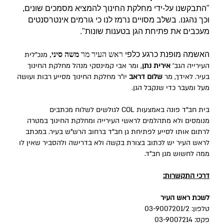
"התבקשנו על-ידי מחלקת החינוך להמציא מסמכים שונים,
וכך נהגנו. בשלב מסויים נרמז לנו כי גורמים אינטרסנטים
מעכבים את פתיחת הגן בטענות שונות".
האשמה מופנת כרגע כלפי
ראש העיר מר
משה סיני
,
מנכ"לית
העירייה הגב'
אירית נתן
, ומר אבי קמינסקי מנהל מחלקת החינוך
בעיר. לאידך, מר
שלום דראב
יו"ר מחלקת החינוך מסייע רבות ועושה
מעל ומעבר כדי שנקבל הגן.
בית חב"ד פונה באמצעות COL לגולשים לשלוח מכתבים
מנומסים ולא מתהלמים לראשי העירייה ומחלקת החינוך במטרה
לרתום אותו לסייע לפתיחת גן חב"ד ברחוב הרש"ש בעיר. במכתב
לראש העיר יש לכתוב בצורת בקשה ולא בדרישה ולהסביר שאין לו
ממה לחשוש מגן חב"ד.
דרכי התקשרות:
לשכת ראש העיר
טלפון: 03-9007201/2
פקס: 03-9007214