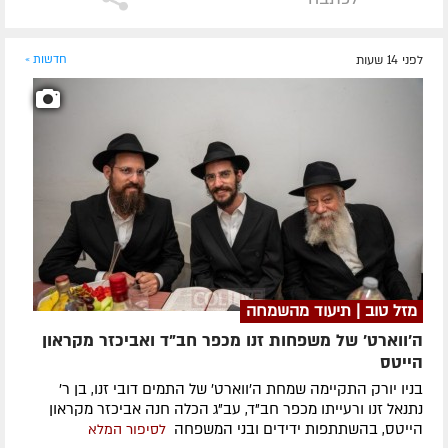
לפני 14 שעות
חדשות »
מזל טוב | תיעוד מהשמחה
ה'ווארט' של משפחות זנו מכפר חב"ד ואביכזר מקראון
הייטס
בניו יורק התקיימה שמחת ה'ווארט' של התמים דובי זנו, בן ר'
נתנאל זנו ורעייתו מכפר חב"ד, עב"ג הכלה חנה אביכזר מקראון
הייטס, בהשתתפות ידידים ובני המשפחה
לסיפור המלא