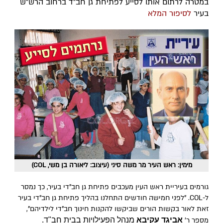
במטרה לרתום אותו לסייע לפתיחת גן חב"ד ברחוב הרש"ש
בעיר
לסיפור המלא
מימין: ראש העיר מר משה סיני (עיצוב: ליאורה בן משי, COL)
גורמים בעיריית ראש העין מעכבים פתיחת גן חב"די בעיר, כך נמסר
ל-COL. "לפני חמישה חודשים התחלנו בהליך פתיחת גן חב"די בעיר
זאת לאור בקשות הורים שביקשו להקנות חינוך חב"די לילדיהם",
מספר ר'
אביגד עקיבא
מנהל הפעילויות בבית חב"ד.