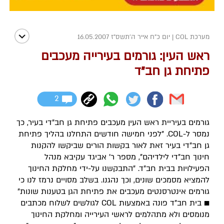
מערכת COL
|
יום כ"ח אייר ה׳תשס״ז 16.05.2007
ראש העין: גורמים בעירייה מעכבים
פתיחת גן חב"ד
2
גורמים בעיריית ראש העין מעכבים פתיחת גן חב"די בעיר, כך
נמסר ל-COL. "לפני חמישה חודשים התחלנו בהליך פתיחת
גן חב"די בעיר זאת לאור בקשות הורים שביקשו להקנות
חינוך חב"די לילדיהם", מספר ר' אביגד עקיבא מנהל
הפעילויות בבית חב"ד. "התבקשנו על-ידי מחלקת החינוך
להמציא מסמכים שונים, וכך נהגנו. בשלב מסויים נרמז לנו כי
גורמים אינטרסנטים מעכבים את פתיחת הגן בטענות שונות"
■ בית חב"ד פונה באמצעות COL לגולשים לשלוח מכתבים
מנומסים ולא מתהלמים לראשי העירייה ומחלקת החינוך