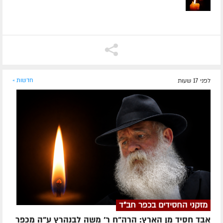
לפני 17 שעות
חדשות »
מזקני החסידים בכפר חב"ד
אבד חסיד מן הארץ: הרה"ח ר' משה לבנהרץ ע"ה מכפר