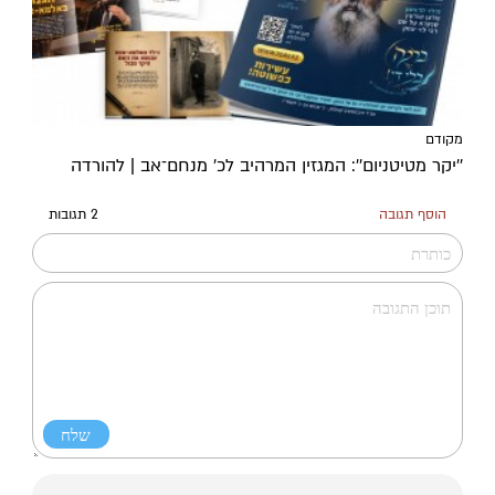
מקודם
''יקר מטיטניום'': המגזין המרהיב לכ’ מנחם־אב | להורדה
הוסף תגובה
2 תגובות