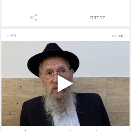
לכתבה
לפני יום
וידאו »