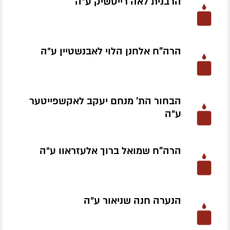
הרבנית לאה רייטשיק ע״ה
הרה"ח אלחנן הלוי לאבנשטיין ע״ה
הבחור הת' מנחם יעקב לאקשפייטער
ע״ה
הרה"ח שמואל ברוך אלעזראוו ע״ה
הנערה חנה שניאור ע״ה