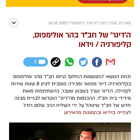
מערכת COL
|
יום כ"ח אייר ה׳תשס״ז 16.05.2007
ה'דינר' של חב"ד בהר אולימפוס,
קליפורניה / וידאו
2
תחת הנושא 'התגשמות החלום' קיימו חב"ד מהר אולימפוס
בקליפורניה דינר מפואר ומכירה פומבית לציון 8 שנות שירות
לקהילה. הדינר נערך בשבוע שעבר, בהשתתפות מאות
מידידי בית חב"ד. ההכנסות מה'דינר' הוקדשו לבניית מבנה
חדש של חב"ד שינוהל על ידי השליח הרב שלום רודל
לצפייה בוידאו ובתמונות מהאירוע