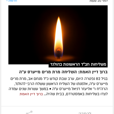
לפני 20 שעות
חדשות »
משליחות חב"ד הראשונות בהולנד
ברוך דיין האמת: השליחה מרת מרים מייערס ע"ה
בגיל 82 נפטרה היום, ערב שבת קודש כ"ד מנחם אב, מרת מרים
מייערס ע"ה, אלמנתו של השליח הראשון ששלח הרבי להולנד,
הרה"ח ר' אליעזר דניאל מייערס ע"ה • במשך עשרות שנים עמדה
לצדו בשליחות באמסטרדם, בבית שהיה...
ברוך דיין האמת
לכתבה