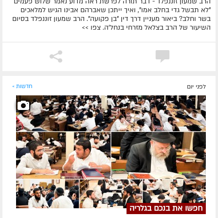
הרב שמעון זוננפלד - דבר תורה לפרשת ראה מדוע נאמר שלוש פעמים
"לא תבשל גדי בחלב אמו", ואיך ייתכן שאברהם אבינו הגיש למלאכים
בשר וחלב? ביאור מעניין דרך דין "בן פקועה". הרב שמעון זוננפלד בסיום
השיעור של הרב בצלאל מזרחי בנחל'ה. צפו >>
לפני יום
חדשות »
חפשו את בנכם בגלריה