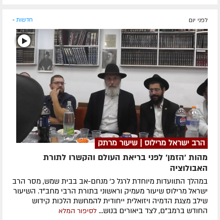
לפני יום
חדשות »
הרב ישראל מרילוס | שיעור מרתק
מהות 'הזמן' לפני בריאת העולם והקשרו לתורת
האבולוציה
במהלך התוועדות מיוחדת לרגל כ' מנחם-אב בבית שמש, מסר הרב
ישראל מרילוס שיעור מעמיק וראשוני בתורת הרבי מחב"ד. השיעור
שילב מצגת הדמיה ויזואלית ייחודית להמחשת הלכות קידוש
החודש ברמב"ם, לצד ביאורים בנוש...
לסיפור המלא