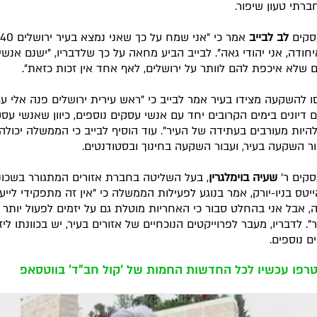
ברתי טעון שיפור.
סקים
לב לבייב
חודה, אני יהודי גאה". לבייב הביע מחאה על כך שלדבריו, "ישנם אנשי
 שלא איכפת להם לוותר על ירושלים, לאף אחד אין זכות כזאת".
 להשקעה מצידו בעיר אמר לבייב כי "ראש עירית ירושלים פנה אלי ע
ים דיונים בימים הקרובים יחד עם אנשי עסקים נוספים, כיוון שאנשי עס
להיות מעורבים בעתידה של העיר". עוד הוסיף לבייב כי הממשלה יכול
ור השקעה בעיר, ועבור השקעה בחינוך ובסטודנטים.
קים ר'
שעיה בוימלגרין
, בעל השליטה בחברת אזורים המתגורר בשכונ
ייטס בניו-יורק, אמר בנוגע לפעילות הממשלה כי "אין זה מתפקידי לייע
 אבל אני בהחלט סבור כי האחריות מוטלת גם על יזמים לפעול יותר
. לדבריו, מעבר לפרוייקטים הנוכחיים של אזורים בעיר, יש בכוונתו ליז
ם נוספים.
רפו עכשיו לכל החדשות החמות של 'קול חב"ד' בווטסאפ