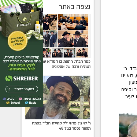
נצפה באתר
כפר חב"ד: חתונת בן המד"א עם בת
השליח ורבה של אסטוניה
ד: ר'
רואיינו
עון
וסיפרו
ם לעיר
ר' לוי גיל פרוזי ז"ל קהילת חב"ד בפתח
תקווה נפטר בגיל 48