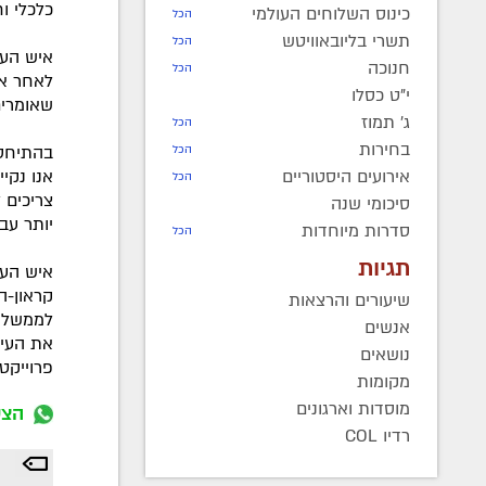
כלכלי וח
כינוס השלוחים העולמי
הכל
תשרי בליובאוויטש
הכל
איש הע
חנוכה
הכל
לאחר אי
י"ט כסלו
שאומרים
ג' תמוז
הכל
בחירות
בהתיחסו
הכל
אנו נקי
אירועים היסטוריים
הכל
צריכים 
סיכומי שנה
יותר עב
סדרות מיוחדות
הכל
תגיות
איש העס
קראון-ה
שיעורים והרצאות
לממשלה,
אנשים
את העיר"
נושאים
פרוייקטי
מקומות
מוסדות וארגונים
הצט
רדיו COL