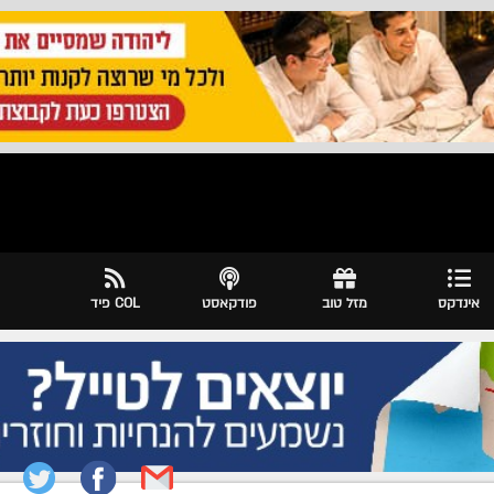
אינדקס
מזל טוב
פודקאסט
COL פיד