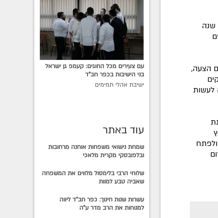
אמר כי "אני שמח על כך שאני נמצא בעיר ירושלים 40 שנה
ם
עם צעירים מכל החוגים: קעמפ גן ישראל
ם הצעה,
בני הישיבות בכפר חב"ד
קים
ישיבת אהלי תמימים
ה לעשות
ת
עוד באתר
ץ
 ולפתח
שמחת נישואי משפחות אוחנה מרחובות
ום
ובלפובסקי מקרית מלאכי
שלוחי הרבי בלימסול מלווים את המשפחה
שאביה טבע למוות
עשרות שנות חינוך: כפר חב"ד ליווה
למנוחות את הרב מדר ע"ה