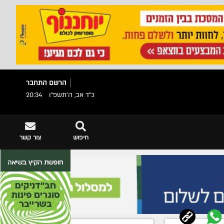
הרשם
התחבר
כ"ד אב, ה׳תשפ״ו
20:34
חיפוש
צור קשר