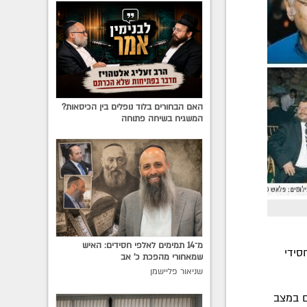
האם הבחורים בלוד נופלים בין הכיסאות?
המשגיח בשיחה פתוחה
מ־14 תמימים לאלפי חסידים: האיש
סידי
שמאחורי מהפכת כ׳ אב
שניאור פליישמן
ם במצב