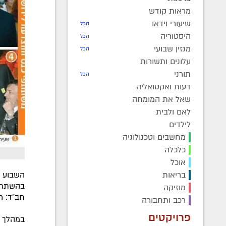
מראות קודש
שיעורי וידאו
הכל
היסטוריה
הכל
מגזין שבועי
הכל
עלונים ותשורות
תורני
הכל
דעות ואקטואליה
שאל את המומחה
לאם ולבית
לילדים
מחשבים וטכנולוגיה
כלכלה
אוכל
בריאות
בהשתתפו
מוזיקה
חב"ד: ר
רכב ותחבורה
פרויקטים
במהלך ה