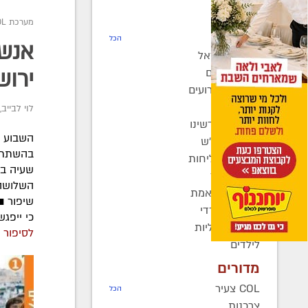
חדשות
מערכת COL
רדיו COL
הכל
אנשי
חב"ד בישראל
חב"ד בעולם
ירוש
כינוסים ואירועים
קהילות
לוי לבייב
,
בחצרות קדשינו
שמחות אנ"ש
בהשתתפו
יוצאים לשליחות
שעיה בוי
נשות חב"ד
השלושה 
ברוך דיין האמת
שיפור ■
בעולם החרדי
כי ייפג
חדשות כלליות
לסיפור 
לילדים
מדורים
COL צעיר
הכל
צרכנות