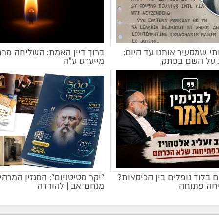
י שמסעיר אותנו עד היום:
ברוך דיין האמת: השליחה מרת
ג על השם בפתק
מייערס ע"ה
 בלוד נופלים בין הכיסאות?
''יקר מטיטניום'': המגזין המרהי
מקודם
חה פתוחה
מנחם־אב | להורדה