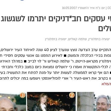
|
יום כ"ח אייר ה׳תשס״ז 16.05.2007
 עסקים חב"דניקים יתרמו לשגשוג
לים
ישעיה בוימלגרין
,
שלמה קאליש
,
ישעיה בוימלגרין
השבוע התקיים ערב הצדעה נוצץ שנערך לציון 40 שנה לאיחוד העיר ירושלים,
ת בכירי הכלכלה והמשק ■ לאירוע הוזמנו גם אנשי עסקים חסידי חב"
מלגרין מקראון-הייטס, ר' שלמה קאליש ור' לוי לבייב ■ במהלך האירוע, 
לכלי-התקשורת ואמרו כי ירושלים נמצאת כיום במצב כלכלי וחברתי ט
 הם אף קראו לממשלה לעשות יותר על-מנת לפתח את התעשיה בעיר 
שו בקרוב את ראש-העיר ר' אורי לופוליאנסקי וישמעו במה יכולים לתרו
המלא