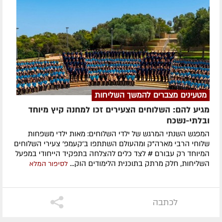
מטעינים מצברים להמשך השליחות
מגיע להם: השלוחים הצעירים זכו למחנה קיץ מיוחד
ובלתי-נשכח
המפגש השנתי המרגש של ילדי השלוחים: מאות ילדי משפחות
שלוחי הרבי מארה"ק ומהעולם השתתפו ב'קעמפ' צעירי השלוחים
המיוחד רק עבורם # לצד כלים להצלחה בתפקיד הייחודי במפעל
השליחות, חלק מרתק בתוכנית הלימודים הוק...
לסיפור המלא
לכתבה