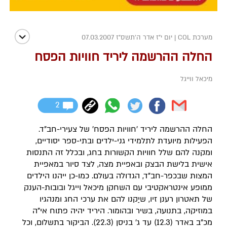
מערכת COL
|
יום י"ז אדר ה׳תשס״ז 07.03.2007
החלה ההרשמה ליריד חוויות הפסח
מיכאל ווייגל
2
החלה ההרשמה ליריד 'חוויות הפסח' של צעירי-חב"ד.
הפעילות מיועדת לתלמידי גני-ילדים ובתי-ספר יסודיים,
ומקנה להם שלל חוויות הקשורות בחג, ובכלל זה התנסות
אישית בלישת הבצק ובאפיית מצה, לצד סיור במאפיית
המצות שבכפר-חב"ד, הגדולה בעולם. כמו-כן ייהנו הילדים
ממופע אינטראקטיבי עם השחקן מיכאל וייגל ובובות-הענק
של תאטרון רענן זיו, שיַקנו להם את ערכי החג ומנהגיו
במוזיקה, בתנועה, בשיר ובהומור. היריד יהיה פתוח אי"ה
מכ"ב באדר (12.3) עד ג' בניסן (22.3). הביקור בתשלום, וכל