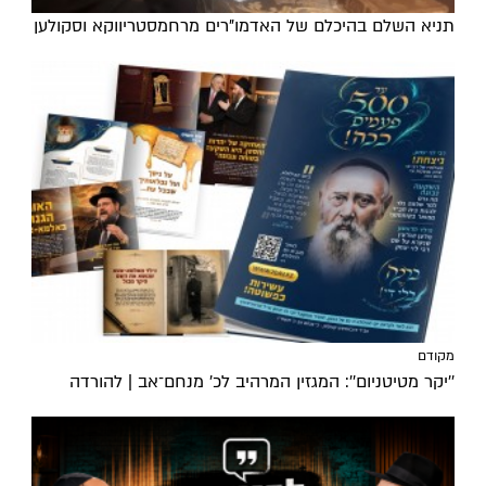
תניא השלם בהיכלם של האדמו"רים מרחמסטריווקא וסקולען
מקודם
''יקר מטיטניום'': המגזין המרהיב לכ’ מנחם־אב | להורדה