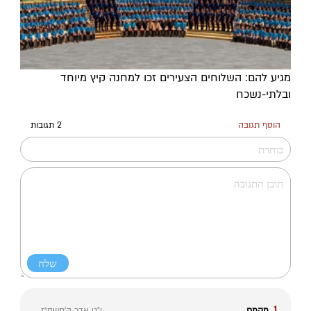
מגיע להם: השלוחים הצעירים זכו למחנה קיץ מיוחד
ובלתי-נשכח
הוסף תגובה
2 תגובות
1.
מהמם
י"ט אדר ה׳תשס״ז