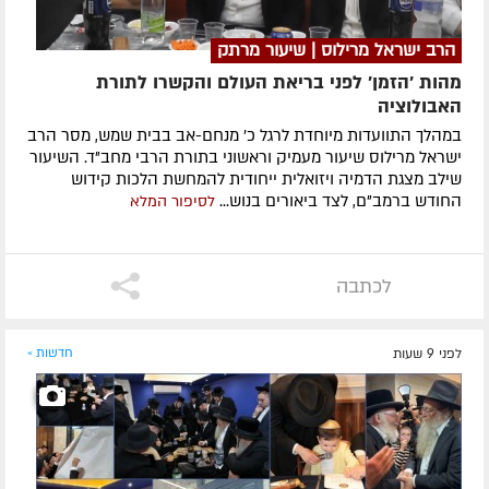
הרב ישראל מרילוס | שיעור מרתק
מהות 'הזמן' לפני בריאת העולם והקשרו לתורת
האבולוציה
במהלך התוועדות מיוחדת לרגל כ' מנחם-אב בבית שמש, מסר הרב
ישראל מרילוס שיעור מעמיק וראשוני בתורת הרבי מחב"ד. השיעור
שילב מצגת הדמיה ויזואלית ייחודית להמחשת הלכות קידוש
החודש ברמב"ם, לצד ביאורים בנוש...
לסיפור המלא
לכתבה
לפני 9 שעות
חדשות »