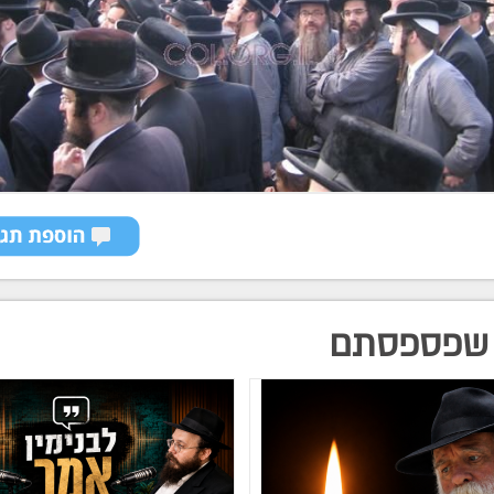
שפספסתם