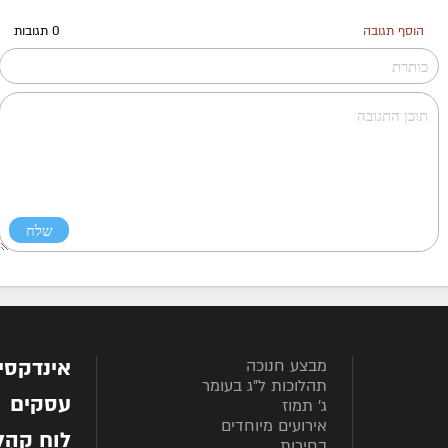
הוסף תגובה
0 תגובות
אינדקסי
מבצע חנוכה
תהלוכות ל"ג בעומר
עסקים
ג' תמוז
אירועים מיוחדים
לוח קְהִלָּ
בחירות