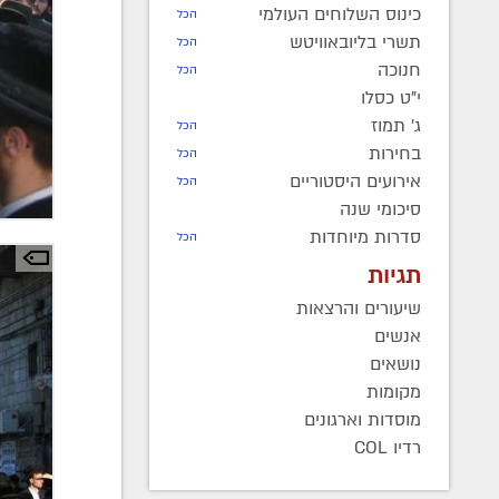
כינוס השלוחים העולמי
הכל
תשרי בליובאוויטש
הכל
חנוכה
הכל
י"ט כסלו
ג' תמוז
הכל
בחירות
הכל
אירועים היסטוריים
הכל
סיכומי שנה
סדרות מיוחדות
הכל
תגיות
שיעורים והרצאות
אנשים
נושאים
מקומות
מוסדות וארגונים
רדיו COL