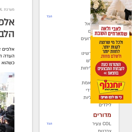
חדשות
מערכת COL
רדיו COL
הכל
אלפי
חב"ד בישראל
חב"ד בעולם
הלב
כינוסים ואירועים
קהילות
אלפים צ
בחצרות קדשינו
העדה ה
שמחות אנ"ש
כשהוא בן 74. בהלוויה השתתפו מאות מרבני
יוצאים לשליחות
נשות חב"ד
ברוך דיין האמת
בעולם החרדי
חדשות כלליות
לילדים
מדורים
COL צעיר
הכל
צרכנות