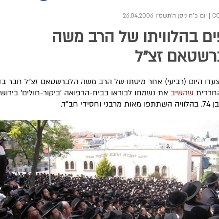
|
יום כ"ח ניסן ה׳תשס״ו 26.04.2006
ם בהלוויתו של הרב משה
רשטאם זצ"ל
עדו היום (רביעי) אחר מיטתו של הרב משה הלברשטאם זצ"ל חבר בד
חרדית
שהשיב
את נשמתו לבוראו בבית-הרפואה 'ביקור-חולים' בירושל
 וחסידי חב"ד.