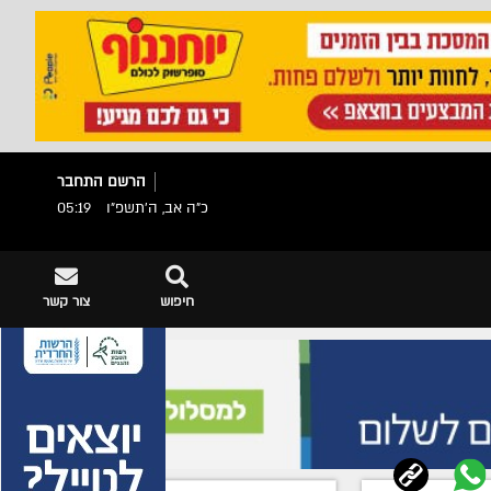
הרשם
התחבר
כ"ה אב, ה׳תשפ״ו
05:19
חיפוש
צור קשר