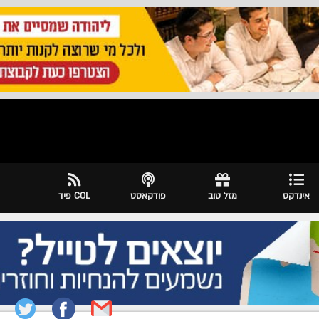
אינדקס
מזל טוב
פודקאסט
COL פיד