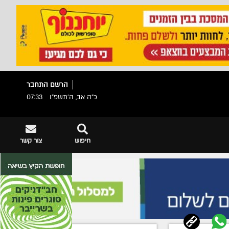
הרשם
התחבר
כ"ה אב, ה׳תשפ״ו
07:33
חיפוש
צור קשר