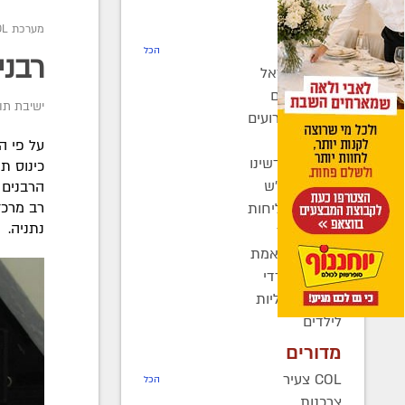
חדשות
מערכת COL
רדיו COL
הכל
רבני
חב"ד בישראל
חב"ד בעולם
ישיבת תו
כינוסים ואירועים
קהילות
על פי ה
בחצרות קדשינו
כינוס ת
שמחות אנ"ש
הרבנים 
רב מרכז
יוצאים לשליחות
נתניה.
נשות חב"ד
ברוך דיין האמת
בעולם החרדי
חדשות כלליות
לילדים
מדורים
COL צעיר
הכל
צרכנות