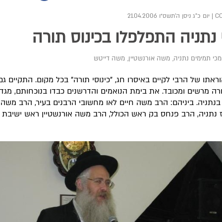
|
יום כ"ג ניסן ה׳תשס״ו 21.04.2006
 נתניה התפלפלו בכינוס תורה
מכי תמימים נתניה
,
משה אורנשטיין
,
משה דייטש
וראתו של הרבי לקיים באיסרו חג, "כינוסי תורה" בכל מקום. התקיים ג
ורה מרשים ומכובד. את בימת הנואמים והדרשנים כבדו בנוכחותם, מגדו
בנתניה. ביניהם: הרב משה חיים לאו מחשובי הרבנים בעיר, הרב משה 
 נתניה, הרב פנחס בק ראש הכולל, הרב משה אורנשטיין ראש ישיבת 