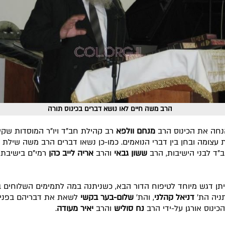
הרב משה חיים לאו נושא דברים בכינוס תורה
נחה את הכינוס הרב
מנחם וולפא
רב קהילת חב"ד ויו"ר המוסדות שקי
 עצומה ובחן בין דברי הנואמים. כמו-כן נשאו דברים הרב משה שילת 
"ד לבני הישיבות, הרב
ששון גבאי
והרב
אריה לייב כהן
רמי"ם בישיבת 
תן דגש מיוחד לטיפוח הדור הבא, כשניתנה במה לתמימים השלוחים 
ניה הת'
דניאל קהלני
, והת'
שלום-בער בקשי
לשאת את דבריהם בפני 
כינוס אורגן על-ידי הרב
נח סוליש
והרב
יאיר מעודה
.