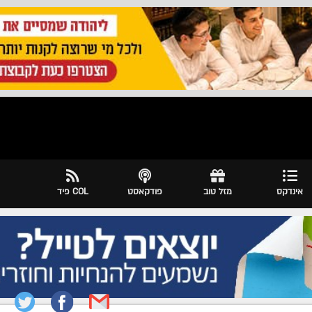
אינדקס
מזל טוב
פודקאסט
COL פיד