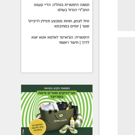
תמונה היסטורית בנחל'ה: הדיי קעמפ
החב"די הגדול בעולם
טיול לצפון, חוויות ממבצע תפילין ו'דיבייט'
סוער | יומיים במתיבתא
היסטוריה: הצ'ארטר לאלמא אטא יוצא
לדרך | תיעוד ראשוני