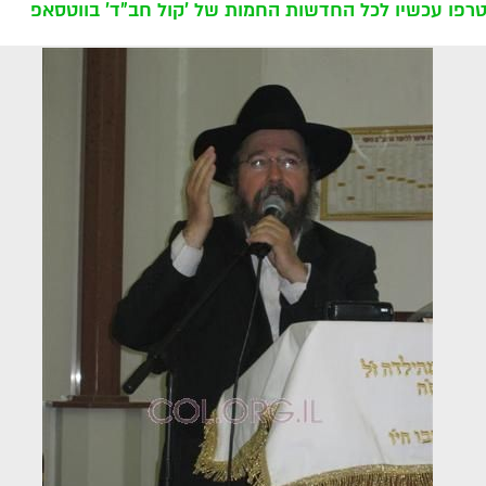
רפו עכשיו לכל החדשות החמות של 'קול חב"ד' בווטסאפ