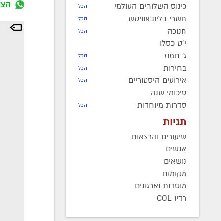
הצט
כינוס השלוחים העולמי
הכל
תשרי בליובאוויטש
הכל
חנוכה
הכל
י"ט כסלו
ג' תמוז
הכל
בחירות
הכל
אירועים היסטוריים
הכל
סיכומי שנה
סדרות מיוחדות
הכל
תגיות
שיעורים והרצאות
אנשים
נושאים
מקומות
מוסדות וארגונים
רדיו COL