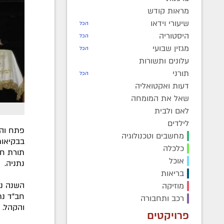
מראות קודש
שיעורי וידאו
הכל
היסטוריה
הכל
מגזין שבועי
הכל
עלונים ותשורות
תורני
הכל
דעות ואקטואליה
שאל את המומחה
לאם ולבית
לילדים
פתח וה
מחשבים וטכנולוגיה
בבקיאות
כלכלה
תורת חב
אוכל
נתניה.
בריאות
השנה ני
מוזיקה
חב"ד נת
רכב ותחבורה
והקהל. ה
פרויקטים