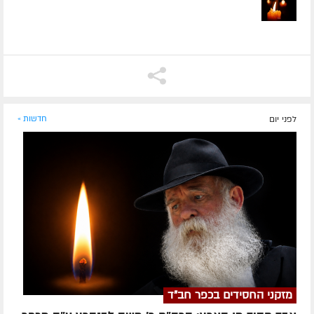
לפני יום
חדשות »
מזקני החסידים בכפר חב"ד