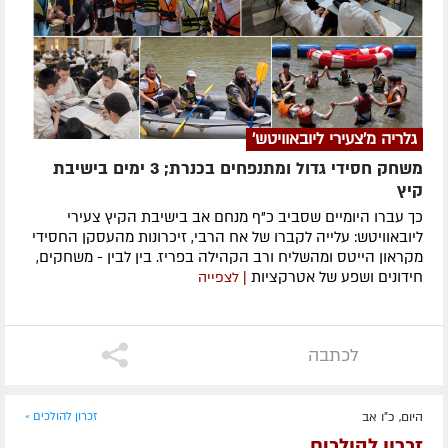
גלריה מ'צעירי ליובאוויטש'
משחק חסידי גדול ומתנפחים בכנרת; 3 ימים בישיבת
קיץ
כך עברו היומיים שסביב כ"ף מנחם אב בישיבת הקיץ צעירי
ליובאוויטש: עלייה לקברו של אח הרבי, זיכרונות מהעסקן החסידי
מקראון הייטס ומהשליח ורב הקהילה בפריז. בין לבין - משחקים,
חידונים ושפע של אטרקציות
| לצפייה
לכתבה
היום, כ"ו אב
זכרון להולכים »
זכרון להולכים