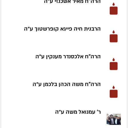
הרה"ח מאיר אשכנזי ע״ה
הרבנית חיה פייגא קופרשטוך ע״ה
הרה"ח אלכסנדר מענקין ע״ה
הרה"ח משה הכהן בלכמן ע״ה
ר' עמנואל משה ע״ה