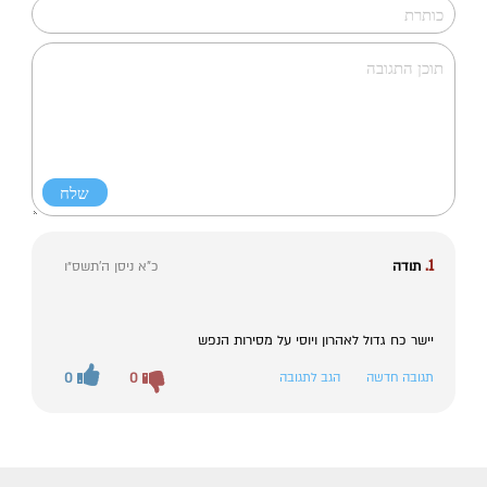
1.
תודה
כ"א ניסן ה׳תשס״ו
יישר כח גדול לאהרון ויוסי על מסירות הנפש
תגובה חדשה
הגב לתגובה
0
0