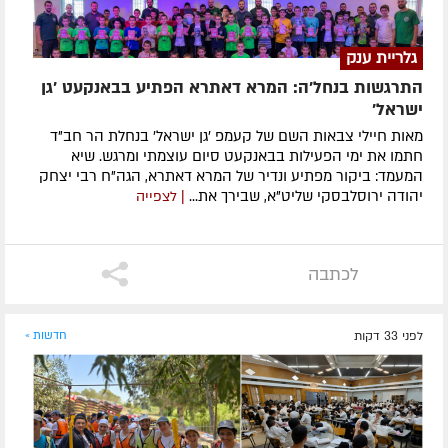
גלריית ענק
התרגשות בנחל'ה: המרא דאתרא הפתיע בבאנקעט 'גן
ישראל'
מאות חיילי צבאות השם של קעמפ 'גן ישראל' בנחלת הר חב"ד
חתמו את ימי הפעילות בבאנקעט סיום עוצמתי ומרגש. שיא
המעמד: ביקור מפתיע ונדיר של המרא דאתרא, הגה"ח רבי יצחק
יהודה ירוסלבסקי שליט"א, שבירך את...
| לצפייה
לכתבה
לפני 33 דקות
חדשות »