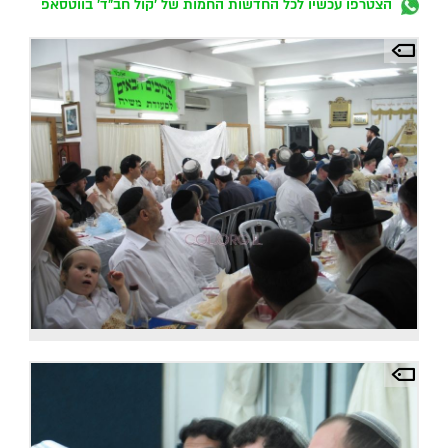
הצטרפו עכשיו לכל החדשות החמות של 'קול חב"ד' בווטסאפ