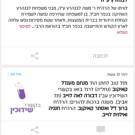
לבנהרץ ע"ה
לוויתו של הרה"ח ר' משה לבנהרץ ע"ה, מבני משפחת לבנהרץ
הוותיקה בכפר חב"ד, בן למשפחה שחירפה נפשה לשמירת
הגחלת היהודית בברית המועצות, ולאחר שנות מסירות נפש עלתה
לארץ הקודש והתיישבה בכפר חב"ד בהוראת הרבי...
לסיפור
המלא
לכתבה
לפני 13 שעות
מזל טוב »
מזל טוב לחתן הת'
מנחם מענדל
קאיקוב
(נחל''ה) לרגל בואו בקשרי
השידוכין עב"ג
דבורה לאה לוייב
(תל
אביב). משנה ברכות להורים: הרה"ח
ברוך ז''ל ואסתר קאיקןב
. הרה"ח
חנניה
ואילנית לוייב
.