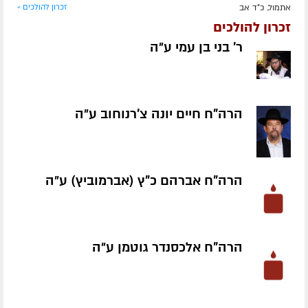
אתמול, כ"ד אב
זכרון להולכים »
זכרון להולכים
ר' בני בן עמי ע״ה
הרה"ח חיים יונה צ'רנוחוב ע״ה
הרה"ח אברהם כ"ץ (אברמוביץ) ע״ה
הרה"ח אלכסנדר גוטמן ע״ה