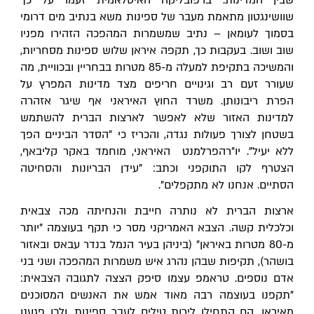
שוושינגטון מתאמת מעבר של ספינות משא בנתיב מים דרומי 
בסמוך לעומאן – נתיב שמשמרות המהפכה הזהירו מפניו 
שוב ושוב. בעקבות כך, תקפה איראן שלוש ספינות מסחריות, 
והמשיכה בתקיפת למעלה מ-85 מטרות בבחריין ובכוויית, מה 
שעורר זעם רב וגינויים חריפים מצד מדינות המפרץ על 
הפרת ריבונותן. משרד החוץ האיראני אף שיגר אזהרה 
למדינות האזור שלא לאפשר לארצות הברית להשתמש 
בשטחן לצורך פעולות נגדה, והכריז כי "הסדר הביניים הפך 
ללא יעיל". יו"רהפרלמנט  האיראני, מוחמד באקר קליבאף, 
הצטרף לקו התוקפני וכתב: "עידן הבריונות והסחיטה 
הסתיים. אנחנו לא מתקפלים".
ארצות הברית לא נותרה חייבת והנחיתה מכה צבאית 
וכלכלית קשה. הצבא האמריקני מסר כי תקף בעוצמה "יותר 
מ-80 מטרות באיראן" (ביניהן בעיר הנמל בנדר עבאס ובאזור 
בושהר), תקיפות שבהן נהרג איש משמרות המהפכה ושני בני 
אדם נוספים. טראמפ עצמו סיפק הצצה לתגובה הצבאית: 
"תקפנו בעוצמה רבה מאוד אמש את האנשים המסוכנים 
מאיראן. הם התחילו לירות טילים לעבר ספינות, ולכן פגענו 