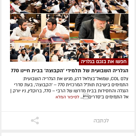
חפשו את בנכם בגלריה
הגלריה השבועית של תלמידי 'הקבוצה' בבית חיינו 770
צלם COL, שמואל־בצלאל דהן, מגיש את הגלריה השבועית:
התמימים בישיבת תות"ל המרכזית 770 – 'הקבוצה', בעת סדרי
הנגלה והחסידות בבית מדרשו של הרבי – 770, ברוקלין, ניו יורק |
אל התמימים ב'סדרים...
לסיפור המלא
לכתבה