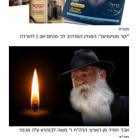
מקודם
''יקר מטיטניום'': המגזין המרהיב לכ’ מנחם־אב | להורדה
אבד חסיד מן הארץ: הרה"ח ר' משה לבנהרץ ע"ה מכפר
חב"ד