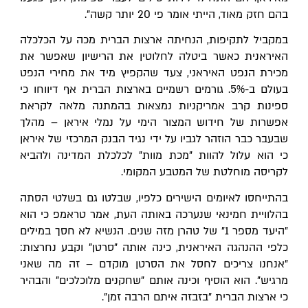
בהם חזק מאוד, הייתי אומר פי 20 יותר קשה".
במקביל לתקיפות, הנחיתה ארצות הברית מכה על הכלכלה 
האיראנית כאשר ביטלה לחלוטין את הרישיון שאפשר את 
מכירת הנפט האיראני, צעד שהקפיץ מיד את מחירי הנפט 
בעולם ב-5%. גורמים רשמיים בארצות הברית אף דיווחו כי 
ספינות קרב אמריקניות נמצאות בהמתנה מלאה לקראת 
אפשרות של חידוש המצור הימי על נמלי איראן – מהלך 
שבעבר כבר הוזהר לגביו על ידי נגיד הבנק המרכזי של איראן 
כי הוא עלול להוות "מכת מוות" לכלכלת המדינה ולהביא 
לקריסה מוחלטת של המטבע המקומי.
בהתייחסו לאיומים הישירים כלפיו, שבלטו גם בשלטי הסתה 
בהלוויית חמינאי שנערכה באותה העת, אמר טראמפ כי הוא 
"היעד מספר 1" של טהרן מזה שנים. הנשיא לא חסך במילים 
כלפי ההנהגה האיראנית, כינה אותה "סרטן" וקבע נחרצות: 
"אנחנו צריכים לחסל את הסרטן מוקדם – זה מה שאני 
מרגיש". הוא הוסיף וכינה אותם "שחקנים מלוכלכים" והבהיר 
כי ארצות הברית "בזבזה איתם הרבה זמן".