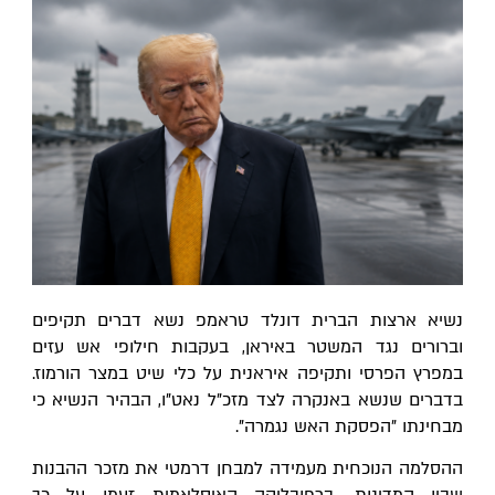
נשיא ארצות הברית דונלד טראמפ נשא דברים תקיפים 
וברורים נגד המשטר באיראן, בעקבות חילופי אש עזים 
במפרץ הפרסי ותקיפה איראנית על כלי שיט במצר הורמוז. 
בדברים שנשא באנקרה לצד מזכ"ל נאט"ו, הבהיר הנשיא כי 
מבחינתו "הפסקת האש נגמרה".
ההסלמה הנוכחית מעמידה למבחן דרמטי את מזכר ההבנות 
שבין המדינות. ברפובליקה האיסלאמית זעמו על כך 