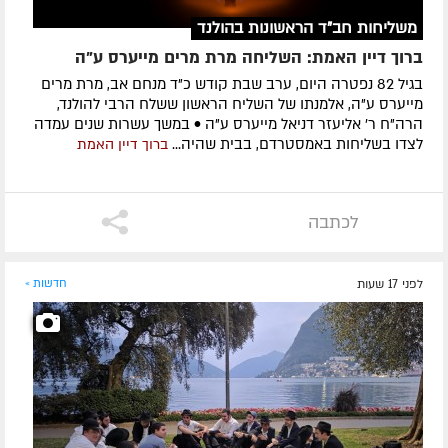
משליחות חב"ד הראשונות בהולנד
ברוך דיין האמת: השליחה מרת מרים מייערס ע"ה
בגיל 82 נפטרה היום, ערב שבת קודש כ"ד מנחם אב, מרת מרים
מייערס ע"ה, אלמנתו של השליח הראשון ששלח הרבי להולנד,
הרה"ח ר' אליעזר דניאל מייערס ע"ה • במשך עשרות שנים עמדה
לצדו בשליחות באמסטרדם, בבית שהיה...
ברוך דיין האמת
לכתבה
לפני 17 שעות
חדשות »