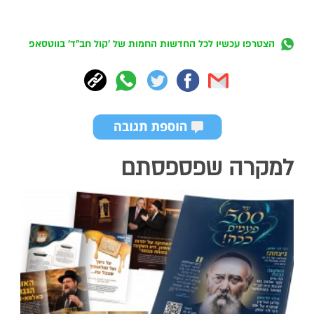
הצטרפו עכשיו לכל החדשות החמות של 'קול חב"ד' בווטסאפ
למקרה שפספסתם