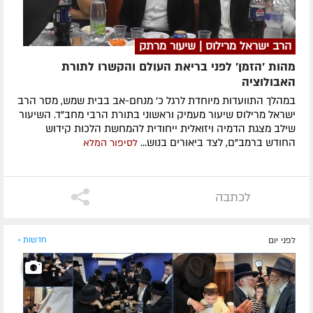
הרב ישראל מרילוס | שיעור מרתק
מהות 'הזמן' לפני בריאת העולם והקשרו לתורת
האבולוציה
במהלך התוועדות מיוחדת לרגל כ' מנחם-אב בבית שמש, מסר הרב
ישראל מרילוס שיעור מעמיק וראשוני בתורת הרבי מחב"ד. השיעור
שילב מצגת הדמיה ויזואלית ייחודית להמחשת הלכות קידוש
החודש ברמב"ם, לצד ביאורים בנוש...
לסיפור המלא
לכתבה
לפני יום
חדשות »