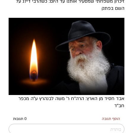
זיכרון משפחתי שמסעיר אותנו עד היום: כשהרבי דילג על
השם בפתק
אבד חסיד מן הארץ: הרה"ח ר' משה לבנהרץ ע"ה מכפר
חב"ד
הוסף תגובה
0 תגובות