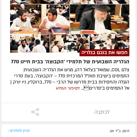
חפשו את בנכם בגלריה
הגלריה השבועית של תלמידי 'הקבוצה' בבית חיינו 770
צלם COL, שמואל־בצלאל דהן, מגיש את הגלריה השבועית:
התמימים בישיבת תות"ל המרכזית 770 – 'הקבוצה', בעת סדרי
הנגלה והחסידות בבית מדרשו של הרבי – 770, ברוקלין, ניו יורק |
אל התמימים ב'סדרים...
לסיפור המלא
לכתבה
היום, כ"ד אב
זכרון להולכים »