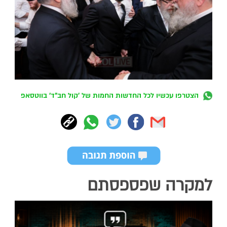
הצטרפו עכשיו לכל החדשות החמות של 'קול חב"ד' בווטסאפ
למקרה שפספסתם