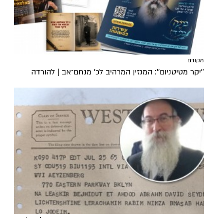
מקודם
''יקר מטיטניום'': המגזין המרהיב לכ’ מנחם־אב | להורדה