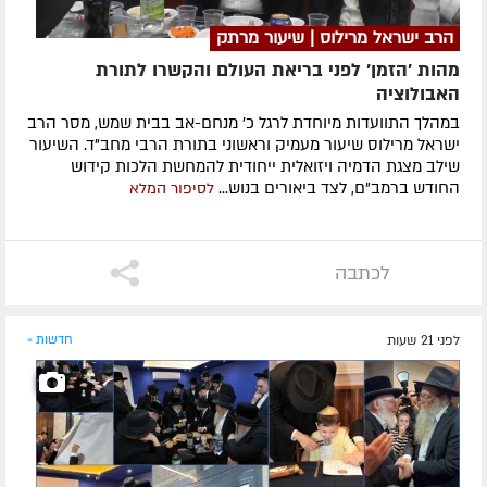
הרב ישראל מרילוס | שיעור מרתק
מהות 'הזמן' לפני בריאת העולם והקשרו לתורת
האבולוציה
במהלך התוועדות מיוחדת לרגל כ' מנחם-אב בבית שמש, מסר הרב
ישראל מרילוס שיעור מעמיק וראשוני בתורת הרבי מחב"ד. השיעור
שילב מצגת הדמיה ויזואלית ייחודית להמחשת הלכות קידוש
החודש ברמב"ם, לצד ביאורים בנוש...
לסיפור המלא
לכתבה
לפני 21 שעות
חדשות »