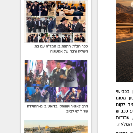
כפר חב"ד: חתונת בן המד"א עם בת
השליח ורבה של אסטוניה
 בכבישי
ן מסוגו
יד לקום
הרב לאזאר ושוואקי בדואט ביום-ההולדת
הארוכים ביותר במדינה – כביש 90, הידוע ככביש
של ר' לוי לבייב
ל כ-65 מיליון שקלים, ועבודות