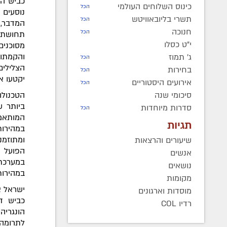
כביש הע
כינוס השלוחים העולמי
הכל
נוסעים 
תשרי בליובאוויטש
הכל
המדבר, 
חנוכה
הכל
תחושת ע
י"ט כסלו
מסוכנים
והקמתו 
ג' תמוז
הכל
הצלילים
בחירות
הכל
יקטעו א
אירועים היסטוריים
הכל
הטכנולו
סיכומי שנה
ביותר ש
סדרות מיוחדות
הכל
המותאמי
תגיות
במהירות
ומתוזמנ
שיעורים והרצאות
הפועל ב
אנשים
במערכת
נושאים
במהירות
מקומות
ישראל א
מוסדות וארגונים
כביש דו
רדיו COL
הונגריה
לתרומה