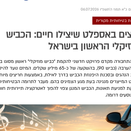
ם כ"א תמוז ה׳תשפ״ו 06.07.2026
 בטיחותית מקורית
ים באספלט שיצילו חיים: הכביש
יקלי הראשון בישראל
חבורה מקדם פרויקט חדשני להקמת "כביש מוזיקלי" ראשון מסוגו ב
בכביש הערבה (כביש 90), בהשקעה של כ-65 מיליון שקלים. המיזם נועד
 הנהגים ובסכנת היפנוזת הכביש בדרך לאילת, באמצעות חריצים מיוח
המייצרים מנגינה בעת מגע הצמיגים בהם. מעבר לתרומה הבטיחותית
 למניעת תאונות, הכביש המנגן צפוי להפוך לאטרקציה תיירותית חווי
וסעים דרומה.