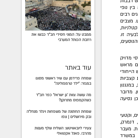
ש רבבות
ין נופי
ים רבים
. מצבים
טלניות,
עיה זו.
ממבט על: המוני חסידי חב"ד כבשו את
רחבת הכותל המערבי
נוסעים,
י מדויק
ים מראש
עוד באתר
הייחודי
 קצביות
שמחה פרידמן עם שיר ראשוני מסוגו
במגזר: "ילד טרמפולינה"
 במנגנון
. מדובר
מה עושה צוות 'גן ישראל' כפר חב"ד
ן נסיעה
כשהקמפוס מתרוקן?
שמחת החתונה של משפחות ויגלר מנחל'ה
, וקטעי
ובק מירושלים | צפו
 דנמרק,
ת. מעבר
צעירי ליובאוויטש: השליח שלף מענות
מהרבי, פאנל אקטואלי
 במשרד