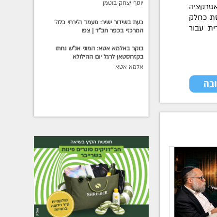
יוסף יצחק בוטמן
טרקציה
סת כחלק
כעת בשידור ישיר: מעמד ה'ירחי כלה'
ית עבור
המרכזי בכפר חב"ד | צפו
בוקר באלמא אטא: המוני אנ"ש נחתו
בקזחסטאן לרגל יום ההילולא
אלמא אטא