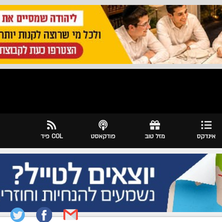
אינדקס
מזל טוב
פודקאסט
COL פיד