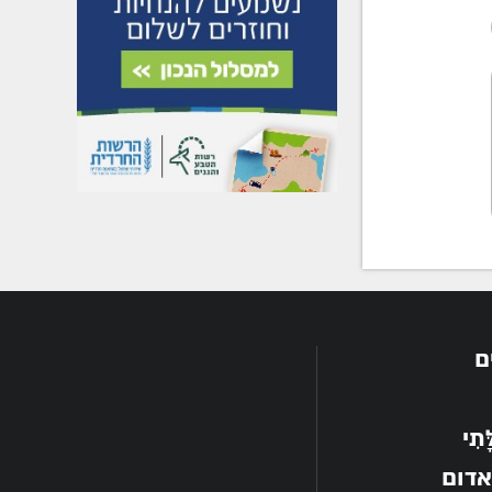
ם
תִי
אדום