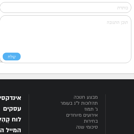
אינדקסי
מבצע חנוכה
תהלוכות ל"ג בעומר
עסקים
ג' תמוז
אירועים מיוחדים
לוח קְהִלָּ
בחירות
סיכומי שנה
המייל ה