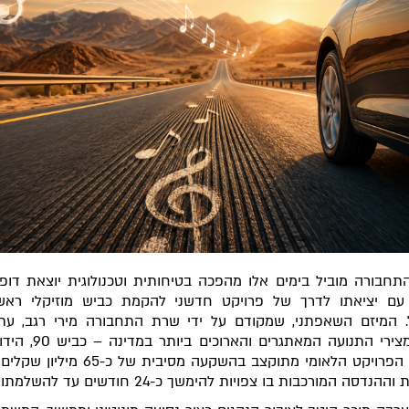
חבורה מוביל בימים אלו מהפכה בטיחותית וטכנולוגית יוצאת דופן
 עם יציאתו לדרך של פרויקט חדשני להקמת כביש מוזיקלי ראשו
. המיזם השאפתני, שמקודם על ידי שרת התחבורה מירי רגב, עת
באחד מצירי התנועה המאתגרים ו
הערבה. הפרויקט הלאומי מתוקצב בהשקעה מסיבית ש
דסה המורכבות בו צפויות להימשך כ-24 חודשים עד להשלמתו המלאה.