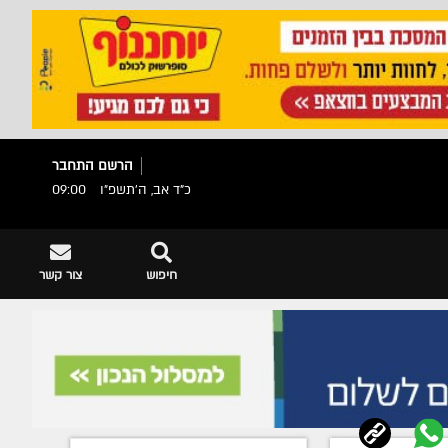
הרשם
התחבר
כ"ד אב, ה׳תשפ״ו
09:00
חיפוש
צור קשר