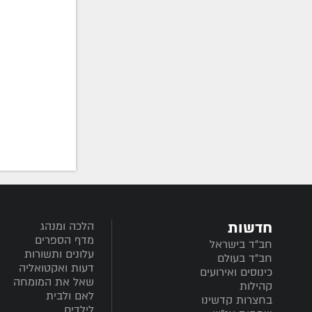
חדשות
הלכה ומנהג
מדף הספרים
חב”ד בישראל
עלונים ותשורות
חב”ד בעולם
דעות ואקטואליה
כינוסים ואירועים
שאל את המומחה
קהילות
לאם ולבית
בחצרות קדשינו
לילדים