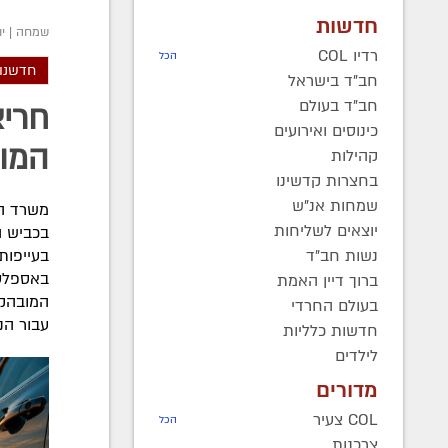
חדשות
שמחה
|
יו
רדיו COL
הכל
חדשנות
חב"ד בישראל
חב"ד בעולם
חריצ
כינוסים ואירועים
המוז
קהילות
בחצרות קדשינו
שמחות אנ"ש
משרד הת
יוצאים לשליחות
נשות חב"ד
בעייפות
באספלט 
ברוך דיין האמת
המובהקת
בעולם החרדי
עבור הנ
חדשות כלליות
לילדים
מדורים
COL צעיר
הכל
צרכנות