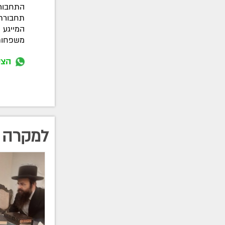
התחבור
תחבורתי
המייגע 
משפחות 
הצט
למקרה 