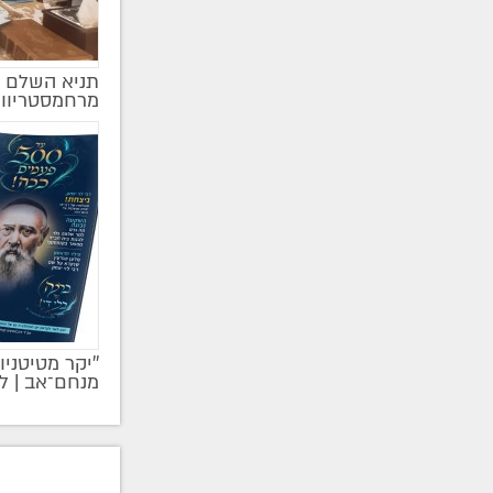
תניא השלם ב
מרחמסטריווק
''יקר מטיטניו
מקודם
מנחם־אב | ל