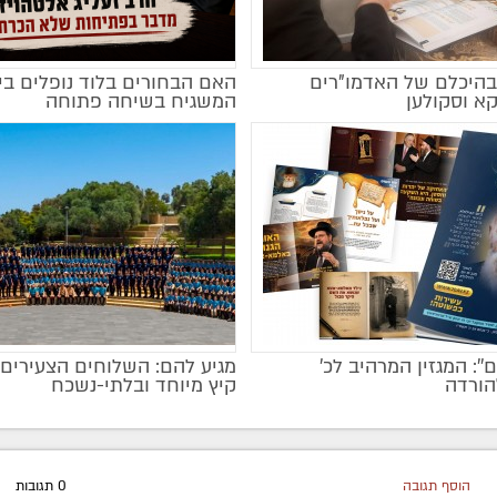
היכלם של האדמו"רים
האם הבחורים בלוד נופלים בי
מקודם
א וסקולען
המשגיח בשיחה פתוחה
ם'': המגזין המרהיב לכ’
מגיע להם: השלוחים הצעירים 
הורדה
קיץ מיוחד ובלתי-נשכח
הוסף תגובה
0 תגובות