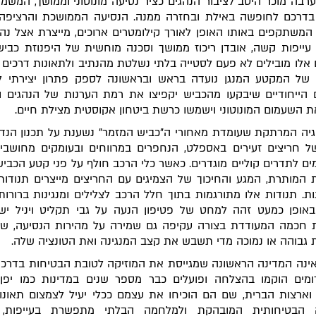
רבה מוכר היטב לציבור הנהגים כציר נסיעה מונוטוני וממושך, המשמ
בדרכם לחופשה באילת ובחזרה ממנה. הנסיעה הממושכת והרציפה ב
המשתקפים באותו האופן לאורך קילומטרים ארוכים, מייצרת אצל נהג
ייפות קשה, אובדן ריכוז ממושך וסכנה מוחשית של היפנוזת כביש
 אלו מובילים לא פעם לסטייה בלתי נשלטת מהנתיב ולתאונות דרכים ק
של המקטע המנגן נועדה בראש ובראשונה לספק פתרון יצירתי לב
 הייחודיים שיבקעו מהכביש יקפיצו את רמת הערנות של הנהגים וה
ת השעמום המונוטוני וישמשו כרשת ביטחון אקוסטית מצילת חיים.
גיה המרתקת שעומדת מאחורי ה"כביש המזמר" נשענת על תכנון הנדס
ל חריצים זעירים באספלט, הנחפרים במרווחים ובעומקים מחושב
ם לתדרים קוליים מוגדרים. כאשר כלי הרכב חולף על פני קטע הכביש 
 המותרת, המגע והחיכוך של הצמיגים עם החריצים מייצרים תנודות
ות. תנודות אלו מתורגמות בתוך חלל הרכב לצלילים ומנגינות ברורות,
אופן כמעט זהה למחט של פטיפון הנעה על גבי תקליט ויניל ישן
 חכמה המעודדת בצורה עקיפה גם שמירה על מהירות הנסיעה, שכ
 גבוהה או נמוכה מדי תשבש את קצב המנגינה ואת הטונציה שלה.
ינה המדינה הראשונה שמגייסת את המוזיקה לטובת הבטיחות בדרכים
מים הוקמו בהצלחה ופועלים כבר מספר שנים במדינות כמו יפן,
 וארצות הברית, שם הם הוכיחו את עצמם ככלי יעיל לצמצום תאונו
 הבטיחותית המובהקת ולמלחמה הבלתי מתפשרת בעייפות,