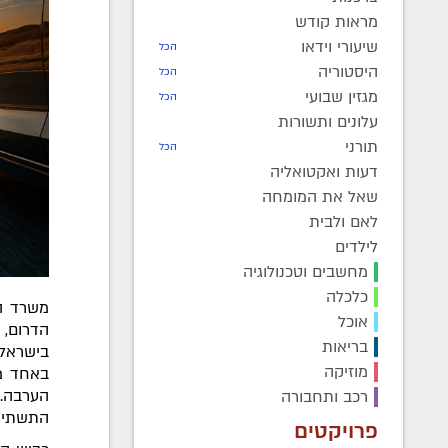
מראות קודש
שיעורי וידאו
הכל
היסטוריה
הכל
מגזין שבועי
הכל
עלונים ותשורות
תורני
הכל
דעות ואקטואליה
שאל את המומחה
לאם ולבית
לילדים
מחשבים וטכנולוגיה
כלכלה
משרד הת
אוכל
הדרום,
בריאות
בישראל
מוזיקה
רכב ותחבורה
התשתית וההנ
פרויקטים