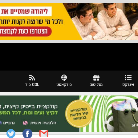
אינדקס
מזל טוב
פודקאסט
COL פיד