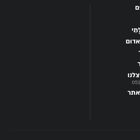
ם
תִי
אדום
לנו
05
אתר