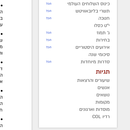
כינוס השלוחים העולמי
הכל
•
תשרי בליובאוויטש
המ
הכל
בש
חנוכה
הכל
על
י"ט כסלו
ג' תמוז
• 
הכל
בחירות
שי
הכל
מק
אירועים היסטוריים
הכל
וה
סיכומי שנה
סדרות מיוחדות
• 
הכל
דו
תגיות
הה
שיעורים והרצאות
או
אנשים
• 
נושאים
הת
מקומות
הס
מוסדות וארגונים
חפ
רדיו COL
• 
הכ