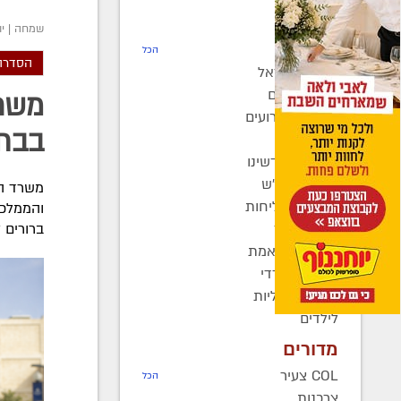
חדשות
שמחה
|
יו
רדיו COL
הכל
הסדרה
חב"ד בישראל
חב"ד בעולם
משרד
כינוסים ואירועים
בבת
קהילות
בחצרות קדשינו
שמחות אנ"ש
משרד הח
יוצאים לשליחות
והממלכת
נשות חב"ד
ברורים ל
ברוך דיין האמת
בעולם החרדי
חדשות כלליות
לילדים
מדורים
COL צעיר
הכל
צרכנות