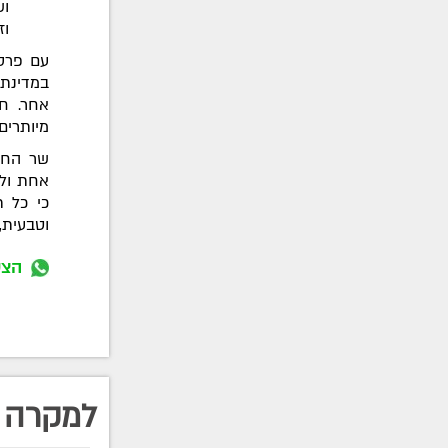
וש
וז
עם פרסו
במדינת 
אחר. חו
מיותרים
שר החינ
אחת ולת
כי כל ת
וטבעית,
הצט
למקרה 