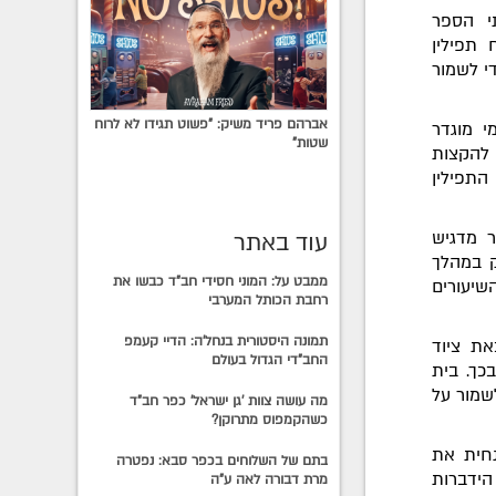
י הספר
 תפילין
י לשמור
אברהם פריד משיק: "פשוט תגידו לא לרוח
י מוגדר
שטות"
 להקצות
תפילין
ר מדגיש
עוד באתר
ק במהלך
ממבט על: המוני חסידי חב"ד כבשו את
שיעורים
רחבת הכותל המערבי
תמונה היסטורית בנחל'ה: הדיי קעמפ
את ציוד
החב"די הגדול בעולם
כך. בית
שמור על
מה עושה צוות 'גן ישראל' כפר חב"ד
כשהקמפוס מתרוקן?
חית את
בתם של השלוחים בכפר סבא: נפטרה
הידברות
מרת דבורה לאה ע"ה