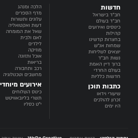
חדשות
הלכה ומנהג
מדף הספרים
חב”ד בישראל
עלונים ותשורות
חב”ד בעולם
דעות ואקטואליה
כינוסים ואירועים
שאל את המומחה
קהילות
לאם ולבית
בחצרות קדשינו
לילדים
שמחות אנ"ש
מוזיקה
יוצאים לשליחות
אוכל ותזונה
נשות חב"ד
בריאות
ברוך דיין האמת
רכב ותחבורה
בעולם החרדי
מחשבים וטכנולוגיה
חדשות כלליות
אירועים מיוחדי
כתבות תוכן
כינוס השלוחים
שיעורי וידאו
תשרי בליובאוויטש
זכרון להולכים
י"ט כסליו
היו ימים