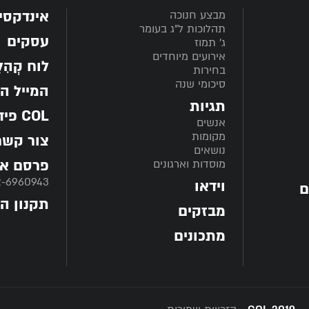
אינדקסי
מבצע חנוכה
תהלוכות ל"ג בעומר
עסקים
ג' תמוז
אירועים מיוחדים
לוח קְהִלָּ
בחירות
סיכומי שנה
המייל ה
תגיות
COL פיד
אנשים
מקומות
צור קשר
נושאים
פרסם אצ
מוסדות וארגונים
2-6960943
וידאו
ם
תקנון ה
מבזקים
מתכונים