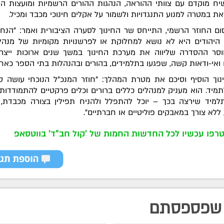
יח מוקדם עם צוותי ההוראה, הנהגות ההורים הרשמיות ומועצות הת
את במטרה למנוע התנגדויות ולשמור על אקלים חינוכי מכבד ומכיל.
ם החוזר הרשמי, התייחס שר החינוך לסערה הציבורית ואמר: "הנחת
היהודים היא לא נושא למחלוקת או לפרשנויות מקומיות של מנהל
סר ההסדרה שליווה את מערכת החינוך במשך שנים ארוכות ייצר 
 ואי-ודאות קשה, שפגעו בתלמידים, בהורים ובהנהלות בתי הספר כאחד
וך הוסיף וסיכם את מטרת המהלך: "חוזר המנכ"ל הנוכחי עושה ס
מיד. הוא מעניק למנהלים כללים ברורים וכלים פרקטיים להתמודדות,
למיד שירצה בכך – יוכל להתפלל ולהניח תפילין בצורה מכבדת,
 ללא צורך במאבקים פוליטיים או חברתיים".
רפו עכשיו לכל החדשות החמות של 'קול חב"ד' בווטסאפ
שפספסתם