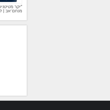
''יקר מטיטניו
מקודם
מנחם־אב | ל