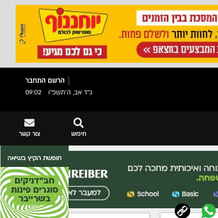
הרשם
התחבר
כ"ד אב, ה׳תשפ״ו
09:02
חיפוש
צור קשר