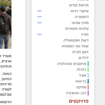
מראות קודש
שיעורי וידאו
הכל
היסטוריה
הכל
מגזין שבועי
הכל
עלונים ותשורות
תורני
הכל
דעות ואקטואליה
שאל את המומחה
לאם ולבית
משרד הח
לילדים
ארצית,
מחשבים וטכנולוגיה
והתיכוני
כלכלה
החוזר,
אוכל
החינוך,
בריאות
מדיניות
מוזיקה
לשורה א
רכב ותחבורה
שביקשו 
פרויקטים
הדוגמאו