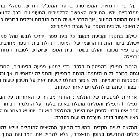
 על פי ההנחיות המפורטות בחוזר המנכ"ל החדש, מנהלי בת
מלכתיים יהיו מחויבים לאפשר לתלמידים המעוניינים בכך להניח
טח המוסד החינוכי, אך הדבר ייעשה תחת מגבלות וכללים ברורים כד
 האופי של בית הספר ועל שגרת הלימודים:
שילוב בתקנון וקביעת מקום: כל בית ספר יידרש לגבש נוהל פנימ
שולב בתוך התקנון הרשמי של המוסד. הנהלת בית הספר מחויבת
ום פיזי מכובד והולם בשטח בית הספר שיוקדש לטובת הנחת ה
תפילה.
הנחת תפילין בהפסקות בלבד: כדי למנוע פגיעה בלימודים, החוז
גמה ברורה ללוח הזמנים: הנחת התפילין והתפילה יתאפשרו אך ור
פסקות הרשמיות, וחל איסור מוחלט לעשות זאת על חשבון שעות ה
 בצורה שתגרום לתלמידים לאחר לכיתות.
אחריות לוגיסטית של התלמיד: החוזר מבהיר כי האחריות על הב
פילה (התפילין והטלית) מוטלת באופן בלעדי על התלמיד הבוחר ב
פר אינו נדרש לספק את הציוד, והתלמיד הוא זה שנושא באחריות ל
ציו ולעמוד בזמני מערכת השעות כסדרה.
המלצה לשיח מקדים: במשרד החינוך ממליצים למנהלים שלא להנ
ללים החדשים באופן חד-צדדי, אלא להחיל את המדיניות מתוך 