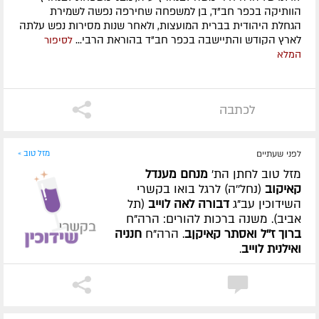
הוותיקה בכפר חב"ד, בן למשפחה שחירפה נפשה לשמירת
הגחלת היהודית בברית המועצות, ולאחר שנות מסירות נפש עלתה
לארץ הקודש והתיישבה בכפר חב"ד בהוראת הרבי...
לסיפור
המלא
לכתבה
לפני שעתיים
מזל טוב »
מזל טוב לחתן הת'
מנחם מענדל
קאיקוב
(נחל''ה) לרגל בואו בקשרי
השידוכין עב"ג
דבורה לאה לוייב
(תל
אביב). משנה ברכות להורים: הרה"ח
ברוך ז''ל ואסתר קאיקןב
. הרה"ח
חנניה
ואילנית לוייב
.