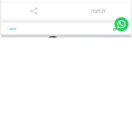
לכתבה
לפני יום
וידאו »
הרב שמעון זוננפלד - דבר תורה לפרשת ראה מדוע נאמר שלוש פעמים
"לא תבשל גדי בחלב אמו", ואיך ייתכן שאברהם אבינו הגיש למלאכים