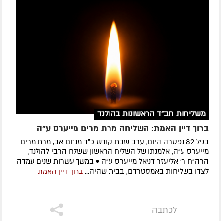
משליחות חב"ד הראשונות בהולנד
ברוך דיין האמת: השליחה מרת מרים מייערס ע"ה
בגיל 82 נפטרה היום, ערב שבת קודש כ"ד מנחם אב, מרת מרים
מייערס ע"ה, אלמנתו של השליח הראשון ששלח הרבי להולנד,
הרה"ח ר' אליעזר דניאל מייערס ע"ה • במשך עשרות שנים עמדה
לצדו בשליחות באמסטרדם, בבית שהיה...
ברוך דיין האמת
לכתבה