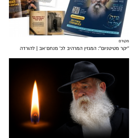
מקודם
''יקר מטיטניום'': המגזין המרהיב לכ’ מנחם־אב | להורדה