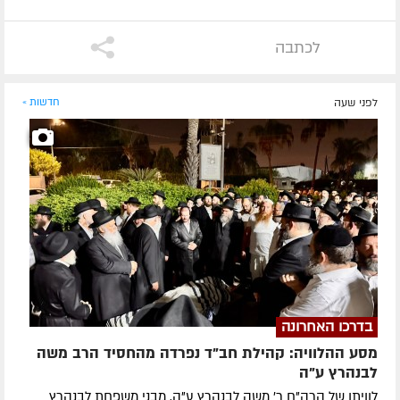
לכתבה
לפני שעה
חדשות »
בדרכו האחרונה
מסע ההלוויה: קהילת חב"ד נפרדה מהחסיד הרב משה
לבנהרץ ע"ה
לוויתו של הרה"ח ר' משה לבנהרץ ע"ה, מבני משפחת לבנהרץ