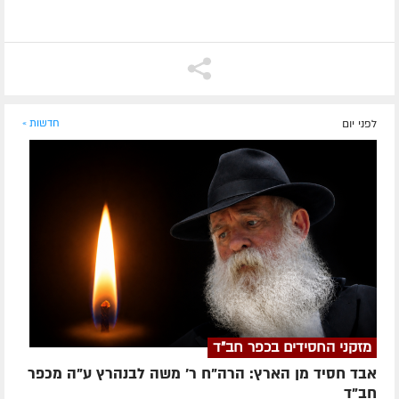
לפני יום
חדשות »
מזקני החסידים בכפר חב"ד
אבד חסיד מן הארץ: הרה"ח ר' משה לבנהרץ ע"ה מכפר
חב"ד