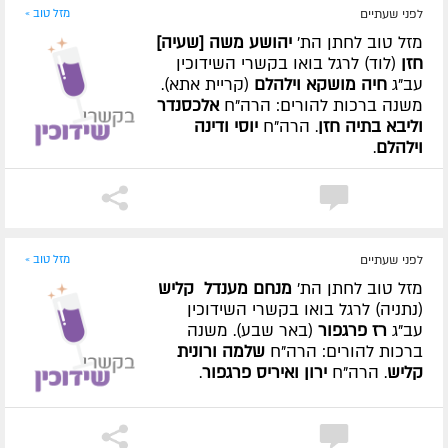
לפני שעתיים
מזל טוב »
מזל טוב לחתן הת'
יהושע משה [שעיה]
חזן
(לוד) לרגל בואו בקשרי השידוכין
עב"ג
חיה מושקא וילהלם
(קריית אתא).
משנה ברכות להורים: הרה"ח
אלכסנדר
וליבא בתיה חזן
. הרה"ח
יוסי ודינה
וילהלם
.
לפני שעתיים
מזל טוב »
מזל טוב לחתן הת'
מנחם מענדל קליש
(נתניה) לרגל בואו בקשרי השידוכין
עב"ג
רז פרגפור
(באר שבע). משנה
ברכות להורים: הרה"ח
שלמה ורונית
קליש
. הרה"ח
ירון ואיריס פרגפור
.