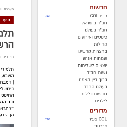
חדשות
מערכת COL
רדיו COL
הכל
תיעוד 
חב"ד בישראל
חב"ד בעולם
תלמי
כינוסים ואירועים
הרשי
קהילות
בחצרות קדשינו
חיים יהוד
שמחות אנ"ש
יוצאים לשליחות
תלמידי 
נשות חב"ד
השבוע א
ברוך דיין האמת
| המבחנ
בעולם החרדי
בירושלי
חדשות כלליות
החינוכי 
לילדים
ובנו הגא
דאתרא ש
מדורים
מן הידע
COL צעיר
הכל
צרכנות