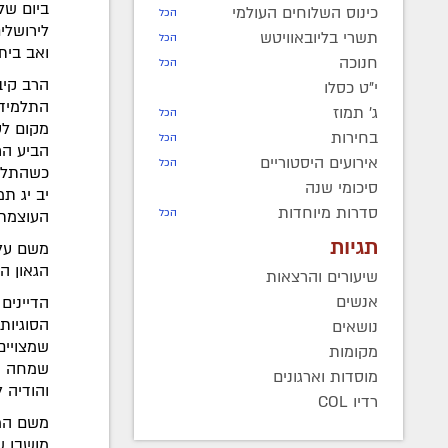
ביום של
כינוס השלוחים העולמי
הכל
לירושלי
תשרי בליובאוויטש
הכל
ואב בית 
חנוכה
הכל
הרב קיב
י"ט כסלו
התלמידי
ג' תמוז
הכל
מקום לס
בחירות
הכל
הביע הר
אירועים היסטוריים
הכל
כשהתלמי
סיכומי שנה
יב יג ת
סדרות מיוחדות
העוצמתי
הכל
תגיות
משם עלו
הגאון הר
שיעורים והרצאות
אנשים
הדיינים
הסוגיות
נושאים
שמצויים
מקומות
שמחה וה
מוסדות וארגונים
והודיה 
רדיו COL
משם המש
מושבו ש