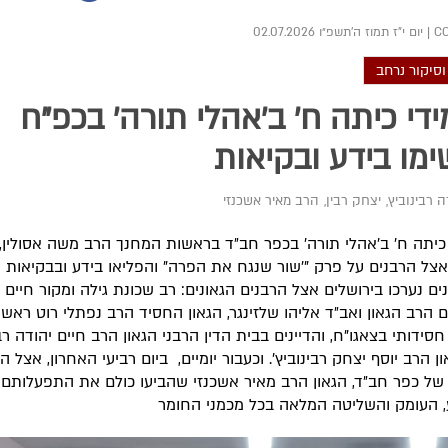
|
יום י"ז תמוז ה׳תשפ״ו 02.07.2026
וסיקור נרחב
די כיתה ח' ב'אהלי תורה' בכפ"ח
מו בידע ובקיאות
ה רבינוביץ
,
יצחק רבין
,
הרב מאיר אשכנזי
כיתה ח' ב'אהלי תורה' בכפר חב״ד בראשות המחנך הרב משה אסולין, 
צל הרבנים על פרק "'שור שנגח את הפרה" והפליאו בידע ובבקיאות
ים נערכו בירושלים אצל הרבנים הגאונים: רב שכונת גילה ומקור חיים
ם הרב הגאון ואב״ד אליהו שלזינגר, הגאון החסיד הרב נפתלי רוט ראש
חסידותי בצאגו"ח, והדיינים בבית הדין הרבני הגאון הרב חיים יהודה רבי
ון הרב יוסף יצחק רבינוביץ'. וכעבור יומיים, ביום רביעי האחרון, אצל 
ל כפר חב״ד, הגאון הרב מאיר אשכנזי שהביעו כולם את התפעלותם
, העומק והשליטה המלאה בכל מכמני החומר