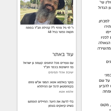
ין שי'
ן הגדול
למבחן.
ירו
ר' לוי גיל פרוזי ז"ל קהילת חב"ד בפתח
ימו
תקווה נפטר בגיל 48
לפניו
הגאולה
 מהשירה
עוד באתר
ים
עם צעירים מכל החוגים: קעמפ גן ישראל
בני הישיבות בכפר חב"ד
ישיבת אהלי תמימים
מני
 על שם
בוקר באלמא אטא: המוני אנ"ש נחתו
 להביע
בקזחסטאן לרגל יום ההילולא
שמחה
אלמא אטא
בלי לדעת את היעד: החיילים הופתעו
 מקום
בשיט קיאקים בצפון