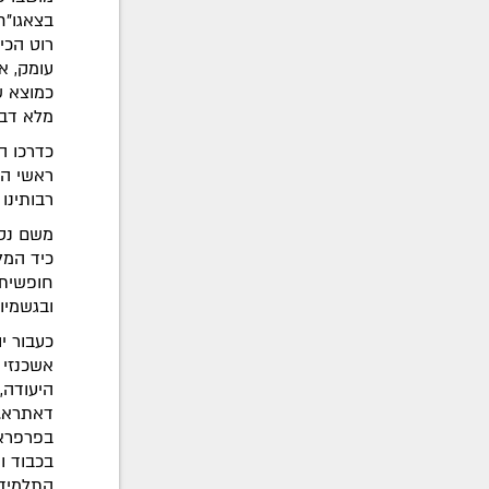
בצאגו"ח
רוט הכי
עומק, א
כמוצא ש
מלא דבר
כדרכו ה
ראשי הת
רבותינו
משם נסע
כיד המל
חופשית 
ובגשמיו
כעבור י
אשכנזי 
דאתרא. 
בפרפראו
בכבוד ו
התלמידי