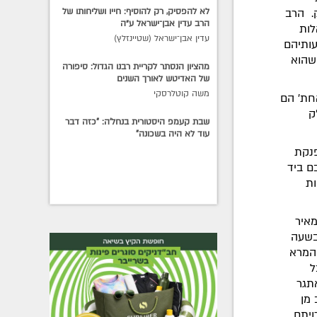
. הרב
לא להפסיק, רק להוסיף: חייו ושליחותו של
הרב עדין אבן־ישראל ע״ה
לות
עדין אבן־ישראל (שטיינזלץ)
עותיהם
שהוא
מהציון הנסתר לקריית רבנו הגדול: סיפורה
של האדיטש לאורך השנים
משה קוטלרסקי
חת' הם
ק
שבת קעמפ היסטורית בנחל'ה: "כזה דבר
עוד לא היה בשכונה"
פנקת
ם ביד
ות
מאיר
בשעה
 המרא
ל
אתגר
 מן
ויתם