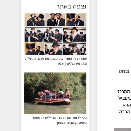
נצפה באתר
שמחת החתונה של משפחות ויגלר מנחל'ה
ובק מירושלים | צפו
נבחנו
 המרכז
נוביץ'
המרא
 הרבה
בלי לדעת את היעד: החיילים הופתעו
בשיט קיאקים בצפון