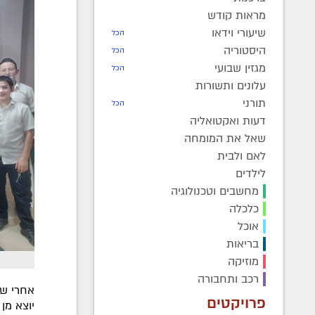
מראות קודש
שיעורי וידאו
הכל
היסטוריה
הכל
מגזין שבועי
הכל
עלונים ותשורות
תורני
הכל
דעות ואקטואליה
שאל את המומחה
לאם ולבית
לילדים
מחשבים וטכנולוגיה
כלכלה
אוכל
בריאות
מוזיקה
רכב ותחבורה
אחרי שנ
פרויקטים
יוצא מן