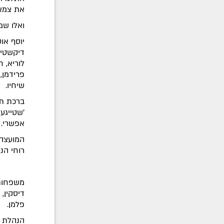
את צמאו
ואלו שמ
יוסף אוט
דיקשטיין
לוריא, ח
פרידמן, 
שיחיו.
ברכת תו
'שטייגען
אפשרי.
המועצה 
רוחי הנ
משפחות 
דיסקין, 
פלמן.
הנהלת ה