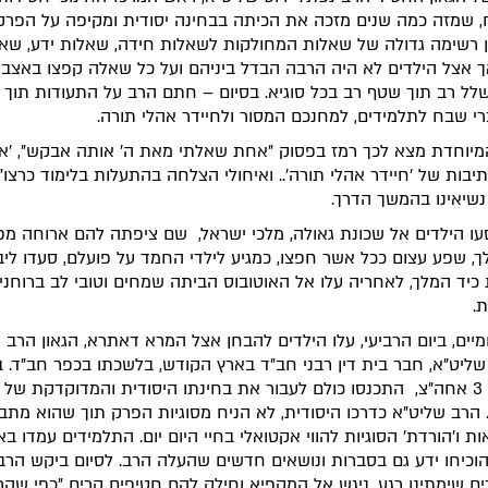
, שמזה כמה שנים מזכה את הכיתה בבחינה יסודית ומקיפה על הפרק
ן רשימה גדולה של שאלות המחולקות לשאלות חידה, שאלות ידע, שא
ך אצל הילדים לא היה הרבה הבדל ביניהם ועל כל שאלה קפצו באצב
לל רב תוך שטף רב בכל סוגיא. בסיום – חתם הרב על התעודות תוך 
י שבח לתלמידים, למחנכם המסור ולחיידר אהלי תורה.
מיוחדת מצא לכך רמז בפסוק "אחת שאלתי מאת ה' אותה אבקש", 'א
יבות של 'חיידר אהלי תורה'.. ואיחולי הצלחה בהתעלות בלימוד כרצו"
 נשיאינו בהמשך הדרך.
ו הילדים אל שכונת גאולה, מלכי ישראל, שם ציפתה להם ארוחה מ
ך, שפע עצום ככל אשר חפצו, כמגיע לילדי החמד על פועלם, סעדו ליב
כיד המלך, לאחריה עלו אל האוטובוס הביתה שמחים וטובי לב ברוחני
ת.
ומיים, ביום הרביעי, עלו הילדים להבחן אצל המרא דאתרא, הגאון הרב 
שליט"א, חבר בית דין רבני חב"ד בארץ הקודש, בלשכתו בכפר חב"ד. 
היעודה, 3 אחה"צ, התכנסו כולם לעבור את בחינתו היסודית והמדוקדקת של
הרב שליט"א כדרכו היסודית, לא הניח מסוגיות הפרק תוך שהוא מתב
ת ו'הורדת' הסוגיות להווי אקטואלי בחיי היום יום. התלמידים עמדו ב
הוכיחו ידע גם בסברות ונושאים חדשים שהעלה הרב. לסיום ביקש הרב
ם שימתינו רגע, ניגש אל המקפיא וחילק להם חטיפים קרים "כפי שהר