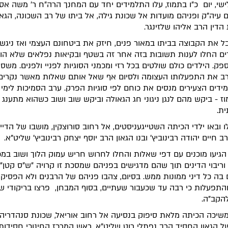
ישי, יום כ"ו בתמוז, עלו התלמידים יחד עם המחנך הרה"ח ר' משה אסול
ם עיה"ק ופניהם מועדות אל שכונת גילה, אל ביתו של רב השכונה, הגאו
הדין הרב אליהו שלזינגר.
ל את הקבוצה בביתו במאור פנים, חיזק את ביטחונם העצמי ואז ניגש 
ם החלו לענות תשובות בזה אחר זה בשטף ובקיאות נפלאים שלא הות
פק. הילדים כולם שולטים בכל רזי ומכמני הסוגיות לפניי ולפנים. משסי
ב את התפעלותו העצומה ולסיום אף שאל אותם שאלות מאשר נקרים 
דים הצעירים מנסים את כוחם לפי סוגיות הפרק. ערב הסמיכות לימי 
מוז - ביקש מהם לנגן ניגוני חג הגאולה וביקש שוב ושוב כשהוא מתענג
ת.
 ובאו ילדי הכיתה השטייגעניסטים, אל רחוב סורוצקין, מושבו של הדיינ
ב חיים יהודה רבינוביץ' ובנו הגאון הרב יוסף יצחק רבינוביץ' שליט"א.
 הגיעו מוכנים עם דפי שאלות והחלו לחרוש חריש עמוק הלוך ושוב במכ
 וריבוי הדינים תוך שהם מדגישים בפניהם שמסכת זו קרויה "ש"ס קטן"
 בה כל דיני ממונות ממש. בסיום, צהבו פניהם של הרבנים ולא הפסיקו
תפעלות כי רבה עד שכעבור שעתיים, בסוף המבחן, פרצו בריקודי 
להקב"ה.
יכה הכיתה מלאת סיפוק בנסיעה אל רחוב אוריאל, שכונת סנהדריה,
ל הגאון החסיד הרב נפתלי רוט שליט"א, ראש המרכז החינוכי חסידותי