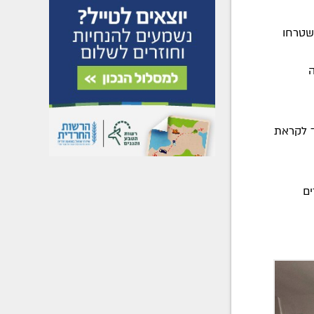
 שטרחו
ה
ד לקראת
ים