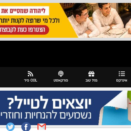
אינדקס
מזל טוב
פודקאסט
COL פיד