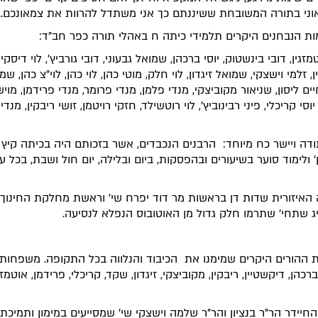
ני בתורה המשובחת ששיננתם כך אני משתדל להרוות את צמאונכם.."
ות הנבחנים היקרים תלמידי כיתה ח באהלי תורה כפר חב"ד:
מזגין, דובי בינשטוק, יוסי ברכהן, שמואל גבעוני, דובי גורביץ', לוי דיסקין
, זלמי וישצקי, שמואל זיגדון, לוי חלק, מוטי כהן, לוי כהן, לוי"צ כהן, שמ
יים ליסון, שניאור מקוביצקי, מנדי פלמן, מנדי פרומר, מנדי פרידמן, מויש
יוסי קריכלי, פיני רבינוביץ', לוי רוטשילד, חזקי רויטמן, זושי ריבקין, מנד
דה ויישר כח מיוחד:
הרבנים הנכבדים, אשר בזכותם היה בכיתה קיץ
' ולימוד סוער בשיעורים ובהפסקות, ביום ובלילה, יום חול ושבת, בכל ע
האיזורית שדות דן בראשות מר דוד יפרח שי' וראשת מחלקת החינוך
יג שתחי' שתרמו חלק גדול מן האוטובוס הנפלא לנסיעה.
ההורים היקרים שמימנו את הכיבוד והנלווה בכל התקופה. משפחות ל
ברכהן, דיקשטיין, ריבקין, מקוביצקי, זיגדון, שקד, קריכלי, פרידמן, אוטמזגי
חיידר הר"ר בנציון והר"ר שלמה וישצקי שי' שמסייעים במימון ותמיכת