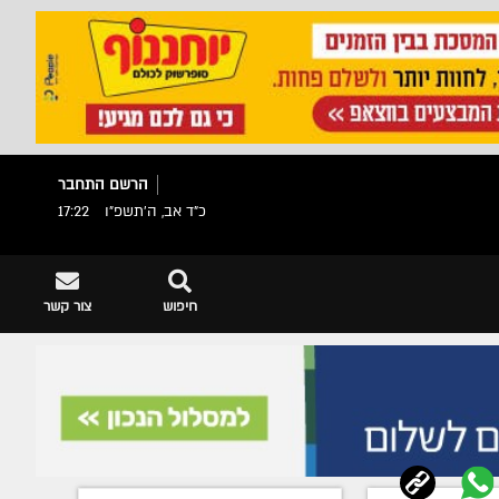
הרשם
התחבר
כ"ד אב, ה׳תשפ״ו
17:22
חיפוש
צור קשר