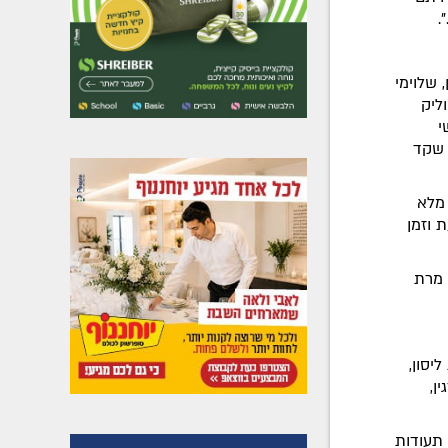
.
, שלוימי
וליק
י
י שקד
 מלא
ת וזמן
 מרת
יסון,
ן,
 תעודות