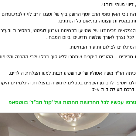
ליווי גשמי ורוחני.
חינוכי האין סופי הרב יוסף הרשקוביץ שי' וסגנו הרב לוי זילברשטרום
ת במסירות עצומה בתיאום כל הנתונים.
הנפלאים מכיתתנו שי' שסייעו בבחינות וארגון לוגיסטי, במסירות ובעזר
 לכל נצרך לאורך שלשה חדשים וביום המבחן.
המתלווים לצילום ותיעוד הבחינות.
 חביבים – ההורים היקרים שתמכו ללא סוף בכל שלבי ההכנה והלימו
יתה הר"ר משה אסולין שי' שהשקיע רבות למען הצלחת הילדים.
כולם ויוסיפו להם מן השמים בכפלים לתושיה בהצלחת התלמידים היקר
רכם העולה בית א-ל.
רפו עכשיו לכל החדשות החמות של 'קול חב"ד' בווטסאפ