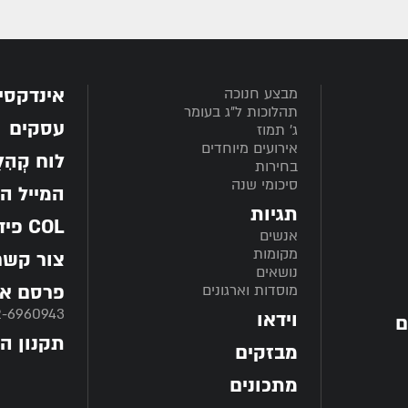
אינדקסי
מבצע חנוכה
תהלוכות ל"ג בעומר
עסקים
ג' תמוז
אירועים מיוחדים
לוח קְהִלָּ
בחירות
סיכומי שנה
המייל ה
תגיות
COL פיד
אנשים
מקומות
צור קשר
נושאים
פרסם אצ
מוסדות וארגונים
2-6960943
וידאו
ם
תקנון ה
מבזקים
מתכונים