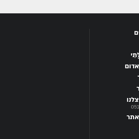
ם
תִי
אדום
לנו
05
אתר