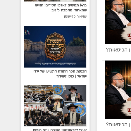
מ־14 תמימים לאלפי חסידים: האיש
שמאחורי מהפכת כ׳ אב
שניאור פליישמן
ן הכיסאות?
הכנסת ספר התורה התשיעי של ילדי
ישראל | כנסו לשידור
ן הכיסאות?
צעירי ליובאוויטש: השליח שלף מענות