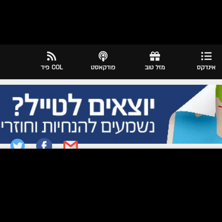
אינדקס
מזל טוב
פודקאסט
COL פיד
|
יום כ"ט סיון ה׳תשפ״ו 14.06.2026
 רמקולים
יה חב"דית: עמי מימון ובנימין דנישמ