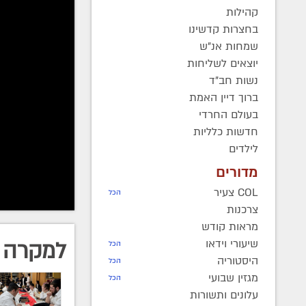
במחר
קהילות
בחצרות קדשינו
עמי מיימון
שמחות אנ"ש
יוצאים לשליחות
"שר השמ
נשות חב"ד
הפקה קצ
ברוך דיין האמת
עמוס כה
בעולם החרדי
ולפועלו
חדשות כלליות
לילדים
הצט
מדורים
COL צעיר
הכל
צרכנות
מראות קודש
שיעורי וידאו
למקרה 
הכל
היסטוריה
הכל
מגזין שבועי
הכל
עלונים ותשורות