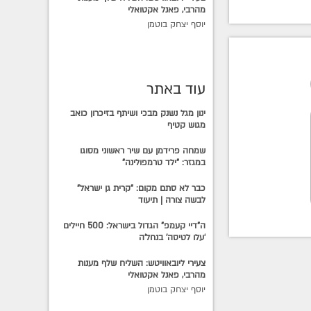
מהרבי, פאנל אקטואלי
יוסף יצחק בוטמן
עוד באתר
ינון מגל נשנק מבכי ושיתף בזיכרון כואב
מגוש קטיף
שמחה פרידמן עם שיר ראשוני מסוגו
במגזר: "ילד טרמפולינה"
כבר לא סתם מקום: "קרית גן ישראל"
לבשה צורה | תיעוד
ה"דיי קעמפ" הגדול בישראל: 500 חיילים
'עלו לטיסה' בנחל'ה
צעירי ליובאוויטש: השליח שלף מענות
מהרבי, פאנל אקטואלי
יוסף יצחק בוטמן