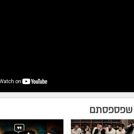
וזת געגועים
חה" השדרן החב"די עמי מיימון והזמר בנימין דנישמן חברו יחד והשיק
בית ואנרגטית - עם ניגוני הרבי שכולם מכירים, בעיבוד מחשמל של 
ן. השניים נכנסו יחד אל אולפני ההקלטות ומתוך חיבור פנימי עמוק לר
 החובק עולם, יצרו אריך נגן מיוחד, תוסס וסוחף שיקפיץ אתכם ויעורר 
רפו עכשיו לכל החדשות החמות של 'קול חב"ד' בווטסאפ
שפספסתם