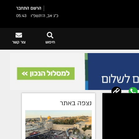
הרשם
התחבר
כ"ג אב, ה׳תשפ״ו
05:43
חיפוש
צור קשר
נצפה באתר
ן