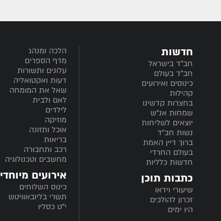
חדשות
הלכה ומנהג
מדף הספרים
חב”ד בישראל
עלונים ותשורות
חב”ד בעולם
דעות ואקטואליה
כינוסים ואירועים
שאל את המומחה
קהילות
לאם ולבית
בחצרות קדשינו
לילדים
שמחות אנ"ש
מוזיקה
יוצאים לשליחות
אוכל ותזונה
נשות חב"ד
בריאות
ברוך דיין האמת
רכב ותחבורה
בעולם החרדי
מחשבים וטכנולוגיה
חדשות כלליות
אירועים מיוחדי
כתבות תוכן
כינוס השלוחים
שיעורי וידאו
תשרי בליובאוויטש
זכרון להולכים
י"ט כסליו
היו ימים