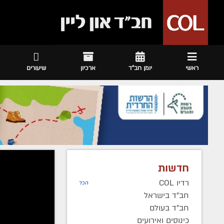
ראשי
יומן חב"ד
ארכיון
שיעורים
חדשות
מערכת COL
רדיו COL
הכל
הגבירו
חב"ד בישראל
חב"ד בעולם
אנרג
כינוסים ואירועים