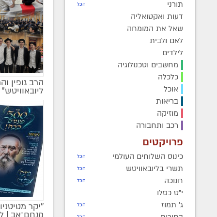
תורני
הכל
דעות ואקטואליה
שאל את המומחה
לאם ולבית
לילדים
מחשבים וטכנולוגיה
כלכלה
הרב גופין וה
אוכל
ליובאוויטש" |
בריאות
מוזיקה
רכב ותחבורה
פרויקטים
כינוס השלוחים העולמי
הכל
תשרי בליובאוויטש
הכל
חנוכה
הכל
י"ט כסלו
ג' תמוז
''יקר מטיטניו
הכל
מקודם
מנחם־אב | ל
בחירות
הכל