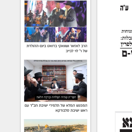
הרב לאזאר ושוואקי בדואט ביום-ההולדת
של ר' לוי לבייב
המפגש המלא של תלמידי ישיבת חב"ד עם
ראש ישיבת סלבודקא