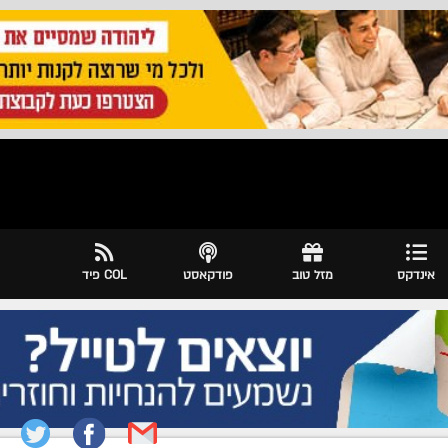
אינדקס
מזל טוב
פודקאסט
COL פיד