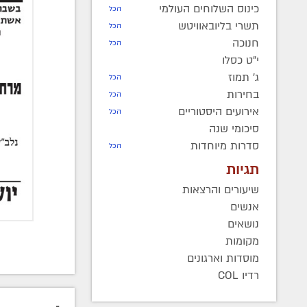
כינוס השלוחים העולמי
הכל
תשרי בליובאוויטש
הכל
חנוכה
הכל
י"ט כסלו
ג' תמוז
הכל
בחירות
הכל
אירועים היסטוריים
הכל
סיכומי שנה
סדרות מיוחדות
הכל
תגיות
שיעורים והרצאות
אנשים
נושאים
מקומות
מוסדות וארגונים
רדיו COL