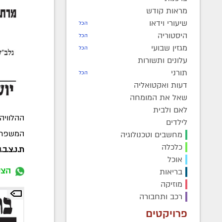
מראות קודש
שיעורי וידאו
הכל
היסטוריה
הכל
מגזין שבועי
הכל
עלונים ותשורות
תורני
הכל
דעות ואקטואליה
שאל את המומחה
לאם ולבית
ההלוויה
לילדים
המשפחה י
מחשבים וטכנולוגיה
כלכלה
ת.נ.צ.ב.ה
אוכל
הצט
בריאות
מוזיקה
רכב ותחבורה
פרויקטים