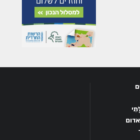
ם
תִי
אדום