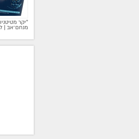
''יקר מטיטניו
מקודם
מנחם־אב | ל