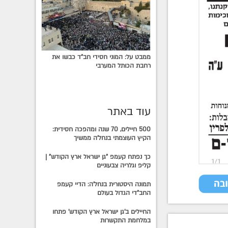
ממבט על: המוני חסידי חב"ד כבשו את
רחבת הכותל המערבי
עוד באתר
500 חיילים, 70 שנה ומהפכה חסידית:
הקיץ העוצמתי בנחל'ה ממשיך
כך נפתח קעמפ "גן ישראל ארץ הקודש" |
קליפ וגלריה צבעוניים
תמונה היסטורית בנחל'ה: הדיי קעמפ
החב"די הגדול בעולם
החיילים ב'גן ישראל ארץ הקודש' פתחו
במלחמת התקשרות