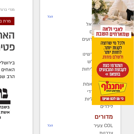
חדשות
מנדי ברגר
רדיו COL
הכל
מרת ב
חב"ד בישראל
חב"ד בעולם
האחי
כינוסים ואירועים
פטי
קהילות
בחצרות קדשינו
שמחות אנ"ש
בירושלי
יוצאים לשליחות
האחים ה
נשות חב"ד
הרב שמע
ברוך דיין האמת
בעולם החרדי
חדשות כלליות
לילדים
מדורים
COL צעיר
הכל
צרכנות