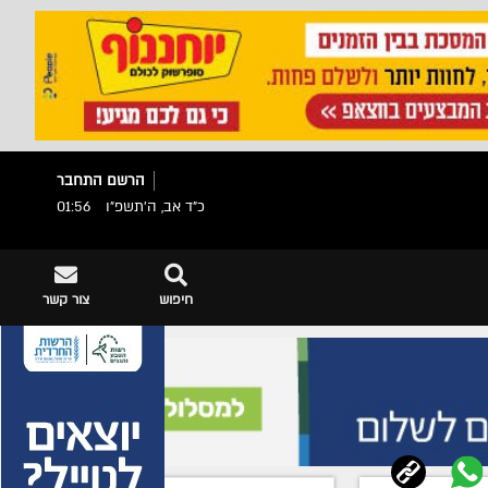
הרשם
התחבר
כ"ד אב, ה׳תשפ״ו
01:56
חיפוש
צור קשר