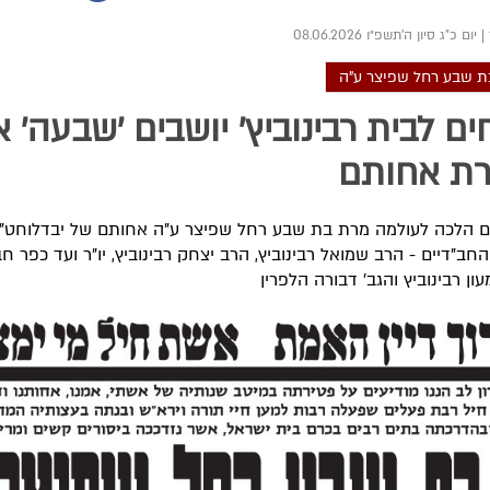
|
יום כ"ג סיון ה׳תשפ״ו 08.06.2026
ת שבע רחל שפיצר ע"ה
ם לבית רבינוביץ' יושבים 'שבעה' 
רת אחותם
ם הלכה לעולמה מרת בת שבע רחל שפיצר ע"ה אחותם של יבדלוחט"א
חב"דיים - הרב שמואל רבינוביץ, הרב יצחק רבינוביץ, יו"ר ועד כפר חב
ון רבינוביץ והגב' דבורה הלפרין