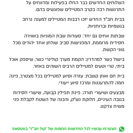
השלוחים החדשים כבר החלו בפעילות ומדווחים על
התרגשות רבה בקרב המטיילים שפוגשים בהם.
בבית חב"ד החדש יזכו רבבות המטיילים למענה נרחב
בגשמיות וברוחניות.
שבתות אחים גם יחד: סעודות שבת המוניות באווירה
חסידית מרוממת, המפגישות סביב שולחן אחד יהודים מכל
גווני הקשת.
​בישול כשר למהדרין: הקמת מערך קולינרי כשר, שיספק אוכל
ביתי, טרי וטעים למטיילים הרבים השוהים באזור.
בית חם ואוזן קשבת: עזרה וסיוע למטיילים בכל מצטרך, פינה
חמה להתרעננות ומרכז סיוע ייעודי.
מבצעים ושיעורי תורה: פינת תפילין קבועה, שיעורי חסידות
בגובה העיניים, חלוקת נש"ק, והכנה של השטח לקבלת פני
משיח צדקנו.
הצטרפו עכשיו לכל החדשות החמות של 'קול חב"ד' בווטסאפ