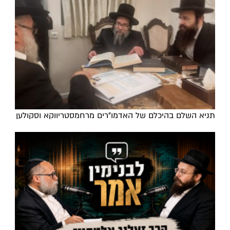
תניא השלם בהיכלם של האדמו"רים מרחמסטריווקא וסקולען