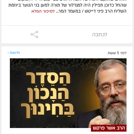
שהחל כדוכן תפילין היה למגדלור של תורה למען בני הנוער ביוזמת
השליח הרב פיני דייטש / במעמד המר...
לסיפור המלא
לכתבה
לפני 5 שעות
חדשות »
הרב אשר פרקש