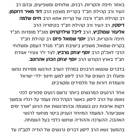
באזור חיפה והקריות, רבנים, שלוחים ומשפיעים, ובהם רב
העיר ורב קהילת חב"ד בקריית מוצקין הרב
דוד מאיר דרוקמן
,
רב קהילת חב"ד ורבה של קריית אתא הרב
חיים שלמה
דיסקין
, רב העיר ורב קהילת חב"ד בקיסריה הרב
אליעזר שמולביץ
, הרב
לייבל שילדקרויט
מנכ"ל מוסדות חב"ד
חיפה והקריות, הרב
יוסף שמואל פיזם
רב קהילת חב"ד
בקרית-שמואל, משפיע בישיבת חב"ד מגדל העמק ומשלוחי
הרבי לאה"ק הרב
יוסף יצחק גורביץ
, לצד יו"ר צעירי אגודת
חב"ד בארץ הקודש הרב
יוסף יצחק הכהן אהרונוב
.
בדברים שנשאו הרבנים במהלך הערב הודגשו מסירות נפשו
ופועלו רב השנים של הרב ליסון למען חינוך ילדי ישראל
והעמדת דורות של תלמידים ומקורבים.
אחד הרגעים המרגשים ביותר נרשם רגעים ספורים לפני
נאומו של הרב ליסון, כאשר הקהל כולו נעמד על רגליו ובמשך
דקות ארוכות ניגן בעוצמה ובהתרגשות את הניגון "אורך ימים
אשביעהו". המעמד המיוחד העניק ביטוי מוחשי לרגשי
האהבה, ההערכה וההודיה שחשו כלפי בעל השמחה.
בהמשך נשא הרב ליסון דברים נרגשים של הודיה לקב"ה על