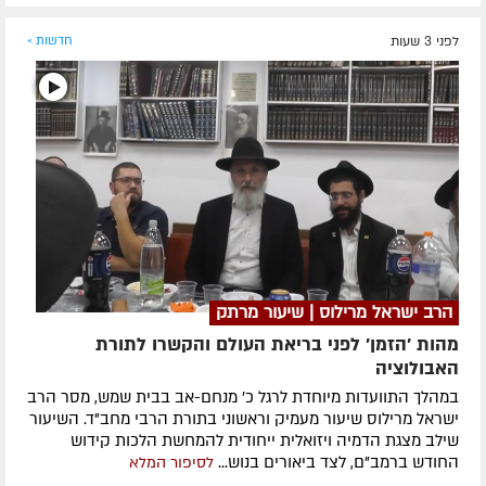
לפני 3 שעות
חדשות »
הרב ישראל מרילוס | שיעור מרתק
מהות 'הזמן' לפני בריאת העולם והקשרו לתורת
האבולוציה
במהלך התוועדות מיוחדת לרגל כ' מנחם-אב בבית שמש, מסר הרב
ישראל מרילוס שיעור מעמיק וראשוני בתורת הרבי מחב"ד. השיעור
שילב מצגת הדמיה ויזואלית ייחודית להמחשת הלכות קידוש
החודש ברמב"ם, לצד ביאורים בנוש...
לסיפור המלא