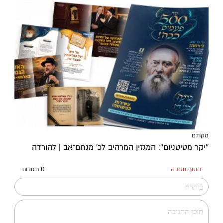
מקודם
''יקר מטיטניום'': המגזין המרהיב לכ’ מנחם־אב | להורדה
הוסף תגובה
0 תגובות