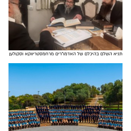
תניא השלם בהיכלם של האדמו"רים מרחמסטריווקא וסקולען