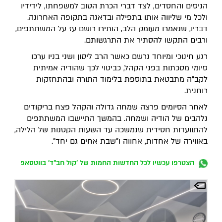
הניסים והחסדים, לצד דברי הכרת הטוב למשפחתו, לידידיו
ולכל מי שליווה אותו בתפילה ובדאגה בתקופה האחרונה.
דבריו, שנאמרו מעומק הלב, הותירו רושם עז על המשתתפים,
ורבים התקשו להסתיר את התרגשותם.
רגע חינוכי ומיוחד נרשם כאשר הרב ליסון ושני בניו ערכו
סיומי מסכתות בפני הקהל, כביטוי לכך שהודיה אמיתית
לקב"ה מתבטאת בתוספת בלימוד התורה ובהתחזקות
רוחנית.
לאחר הסיומים פרצה שמחה גדולה והקהל פצח בריקודים
נלהבים של הודיה ושמחה. בהמשך התיישבו המשתתפים
להתוועדות חסידית שנמשכה עד השעות הקטנות של הלילה,
באווירה של אחדות, אחווה ו"שבת אחים גם יחד".
הצטרפו עכשיו לכל החדשות החמות של 'קול חב"ד' בווטסאפ