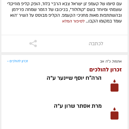
עם סיומו של קעמפ 'גן ישראל צבא הרבי' בלוד, הופק קליפ מוזיקלי
עוצמתי ומיוחד בשם "קולולוד", בכיכובו של הזמר שמחה פרידמן
ובהשתתפות מאות מחניכי הקעמפ. הקליפ מבוסס על השיר 'הוא
עומד במקומו הקבו...
לסיפור המלא
לכתבה
אתמול, כ"ה אב
זכרון להולכים »
זכרון להולכים
הרה"ח יוסף שיינער ע״ה
מרת אסתר שרון ע״ה