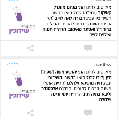
מזל טוב לחתן הת'
מנחם מענדל
קאיקוב
(נחל''ה) לרגל בואו בקשרי
השידוכין עב"ג
דבורה לאה לוייב
(תל
אביב). משנה ברכות להורים: הרה"ח
ברוך ז''ל ואסתר קאיקןב
. הרה"ח
חנניה
ואילנית לוייב
.
לפני 11 שעות
מזל טוב »
מזל טוב לחתן הת'
יהושע משה [שעיה]
חזן
(לוד) לרגל בואו בקשרי השידוכין
עב"ג
חיה מושקא וילהלם
(קריית אתא).
משנה ברכות להורים: הרה"ח
אלכסנדר
וליבא בתיה חזן
. הרה"ח
יוסי ודינה
וילהלם
.