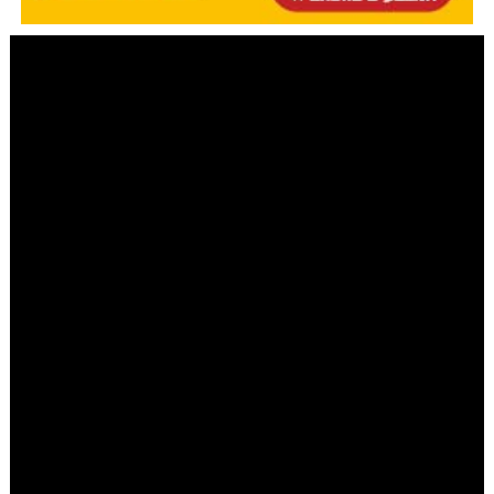
מערכת COL
|
יום ד' סיון ה׳תשפ״ו 20.05.2026
בפרק הראשון - אברהם פריד
COL משיק: פודקאסט חדש בהגשת
בנימין ליפקין
אברהם פריד
,
בנימין ליפקין
,
לבנימין אמר
1
מדוע החליט אברהם פריד להוציא אלבום עם שירי ערש
לילדים ואיך זה קשור לביקור באוהל? איך הוא מצליח לישון
בלילה כשאסור לו בשום אופן לישון עם מזגן דולק? כיצד הוא
מתיר לעצמו להופיע בפני קהל מעורב? פריד כמו שלא דיבר
מעולם