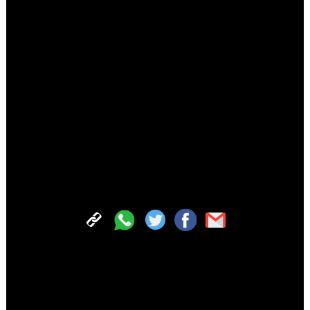
קשור לביקור באוהל? איך הוא מצליח לישון בלילה כשאסור
לו בשום אופן לישון עם מזגן דולק? כיצד הוא מתיר לעצמו
להופיע בפני קהל מעורב? מה גרם לו להסכים לשיר בהברה
עברית? מה הוא חושב על הביקורת על "צמאה"? מתי
לראשונה בחייו קיבל את האישור לכך שהוא שליח? כיצד
הוא שומר על הקול שלו? מה החלום שלו? ועוד.
40 דקות תמימות של שיחה מרתקת שבה פריד מדבר על
נושאים שעליהם לא דיבר עם איש מעולם.
הצטרפו עכשיו לכל החדשות החמות של 'קול חב"ד' בווטסאפ
לכתבה זו התפרסמו 1 תגובות -
לקריאת כל התגובות