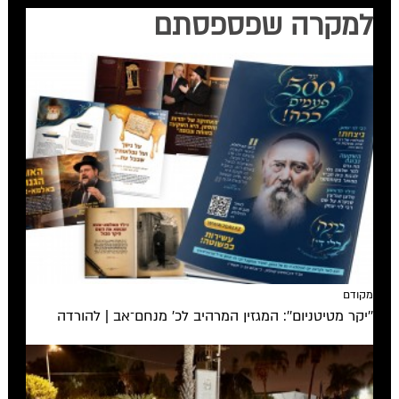
למקרה שפספסתם
מקודם
''יקר מטיטניום'': המגזין המרהיב לכ’ מנחם־אב | להורדה