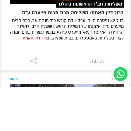
משליחות חב"ד הראשונות בהולנד
ברוך דיין האמת: השליחה מרת מרים מייערס ע"ה
בגיל 82 נפטרה היום, ערב שבת קודש כ"ד מנחם אב, מרת מרים
מייערס ע"ה, אלמנתו של השליח הראשון ששלח הרבי להולנד,
הרה"ח ר' אליעזר דניאל מייערס ע"ה • במשך עשרות שנים עמדה
לצדו בשליחות באמסטרדם, בבית שהיה...
ברוך דיין האמת
לכתבה
לפני יום
חדשות »