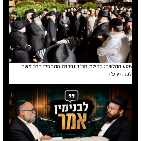
מסע ההלוויה: קהילת חב"ד נפרדה מהחסיד הרב משה
לבנהרץ ע"ה