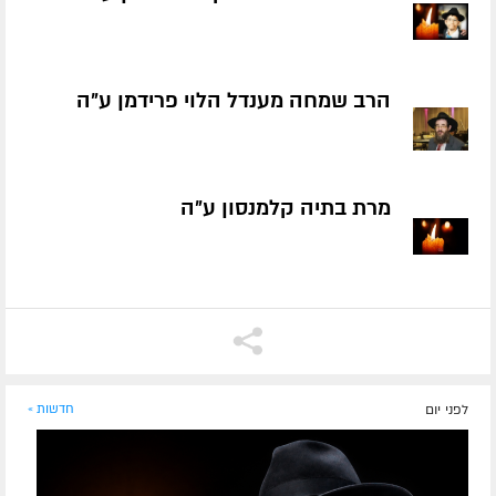
הרב שמחה מענדל הלוי פרידמן ע״ה
מרת בתיה קלמנסון ע״ה
לפני יום
חדשות »