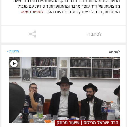
החינוך של מוסדות חב"ד בבני ברק. המשתתפים נהנו מהרצאה
מקצועית של ד"ר עופר מרבך ומהתוועדות חסידית עם מנכ"ל
המוסדות, הרב לוי יצחק רוזנברג. היום הענ...
לסיפור המלא
לכתבה
לפני יום
חדשות »
הרב ישראל מרילוס | שיעור מרתק