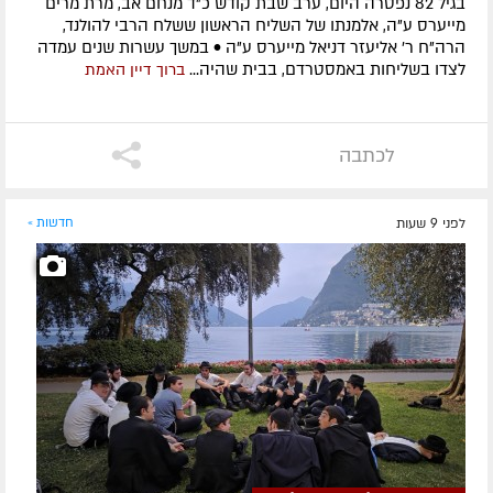
בגיל 82 נפטרה היום, ערב שבת קודש כ"ד מנחם אב, מרת מרים
מייערס ע"ה, אלמנתו של השליח הראשון ששלח הרבי להולנד,
הרה"ח ר' אליעזר דניאל מייערס ע"ה • במשך עשרות שנים עמדה
לצדו בשליחות באמסטרדם, בבית שהיה...
ברוך דיין האמת
לכתבה
לפני 9 שעות
חדשות »