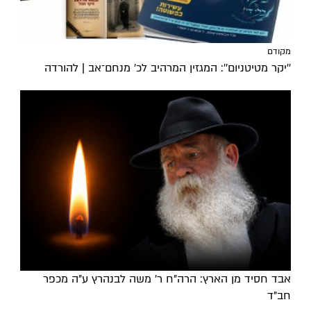
מקודם
''יקר מטיטניום'': המגזין המרהיב לכ’ מנחם־אב | להורדה
אבד חסיד מן הארץ: הרה"ח ר' משה לבנהרץ ע"ה מכפר
חב"ד