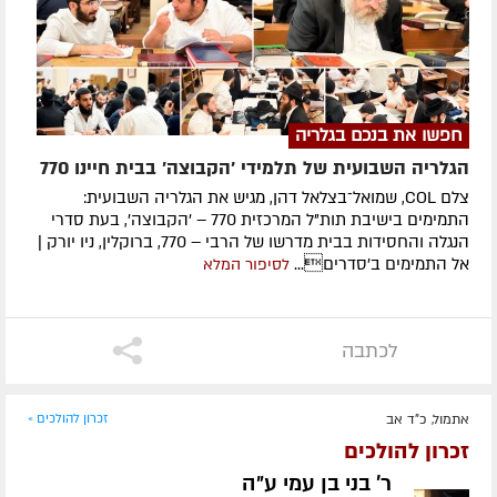
חפשו את בנכם בגלריה
הגלריה השבועית של תלמידי 'הקבוצה' בבית חיינו 770
צלם COL, שמואל־בצלאל דהן, מגיש את הגלריה השבועית:
התמימים בישיבת תות"ל המרכזית 770 – 'הקבוצה', בעת סדרי
הנגלה והחסידות בבית מדרשו של הרבי – 770, ברוקלין, ניו יורק |
אל התמימים ב'סדרים...
לסיפור המלא
לכתבה
אתמול, כ"ד אב
זכרון להולכים »
זכרון להולכים
ר' בני בן עמי ע״ה