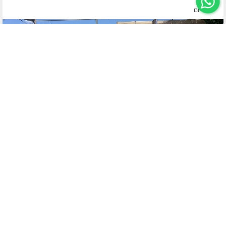
לפני יום
ערד
חיילי ומפקדי גן ישראל בערד התיישבו לתמונה קבוצתית יחד עם רב
הקהילה וחבר בין דין רבני חב"ד הרב יעקב מנדלזון שליט"א ומנהל
התלמוד תורה הרב דודי טירנואר