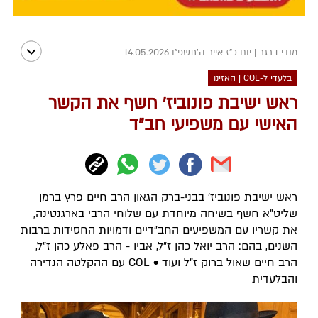
מנדי ברגר
|
יום כ"ז אייר ה׳תשפ״ו 14.05.2026
בלעדי ל-COL | האזינו
ראש ישיבת פונוביז' חשף את הקשר
האישי עם משפיעי חב"ד
ראש ישיבת פונוביז׳ בבני-ברק הגאון הרב חיים פרץ ברמן
שליט״א חשף בשיחה מיוחדת עם שלוחי הרבי בארגנטינה,
את קשריו עם המשפיעים החב"דיים ודמויות החסידות ברבות
השנים, בהם: הרב יואל כהן ז"ל, אביו - הרב פאלע כהן ז"ל,
הרב חיים שאול ברוק ז"ל ועוד • COL עם ההקלטה הנדירה
והבלעדית