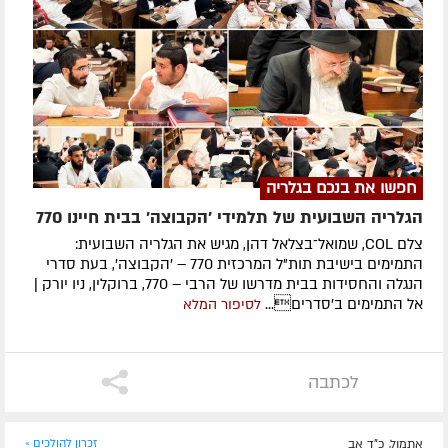
חפשו את בנכם בגלריה
הגלריה השבועית של תלמידי 'הקבוצה' בבית חיינו 770
צלם COL, שמואל־בצלאל דהן, מגיש את הגלריה השבועית:
התמימים בישיבת תות"ל המרכזית 770 – 'הקבוצה', בעת סדרי
הנגלה והחסידות בבית מדרשו של הרבי – 770, ברוקלין, ניו יורק |
אל התמימים ב'סדרים...
לסיפור המלא
לכתבה
אתמול, כ"ד אב
זכרון להולכים »