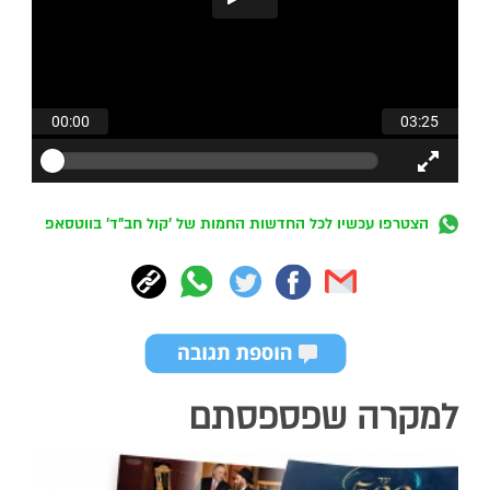
הצטרפו עכשיו לכל החדשות החמות של 'קול חב"ד' בווטסאפ
למקרה שפספסתם