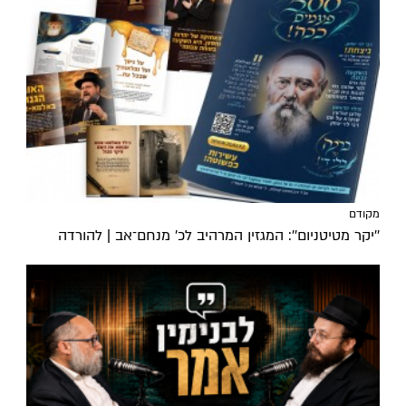
מקודם
''יקר מטיטניום'': המגזין המרהיב לכ’ מנחם־אב | להורדה