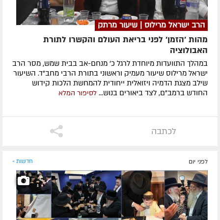
הרב ישראל מרילוס | שיעור מרתק
מהות 'הזמן' לפני בריאת העולם והקשרו לתורת
האבולוציה
במהלך התוועדות מיוחדת לרגל כ' מנחם-אב בבית שמש, מסר הרב
ישראל מרילוס שיעור מעמיק וראשוני בתורת הרבי מחב"ד. השיעור
שילב מצגת הדמיה ויזואלית ייחודית להמחשת הלכות קידוש
החודש ברמב"ם, לצד ביאורים בנוש...
לסיפור המלא
לכתבה
לפני יום
חדשות »